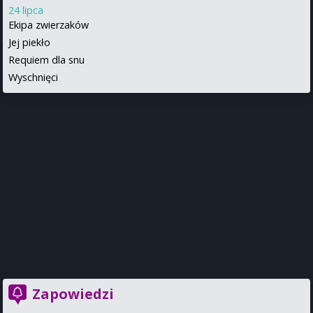
24 lipca
Ekipa zwierzaków
Jej piekło
Requiem dla snu
Wyschnięci
Zapowiedzi