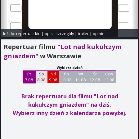
Idź do:
repertuar kin
|
opis i szczegóły
|
trailer
|
opinie
Repertuar filmu
"Lot nad kukułczym
gniazdem"
w Warszawie
Wybierz dzień
Pt
Sb
Nd
Pn
Wt
Śr
Czw
7 08
8 08
9 08
10 08
11 08
12 08
13 08
Brak repertuaru dla filmu "Lot nad
kukułczym gniazdem"
na dziś.
Wybierz inny dzień z kalendarza powyżej.