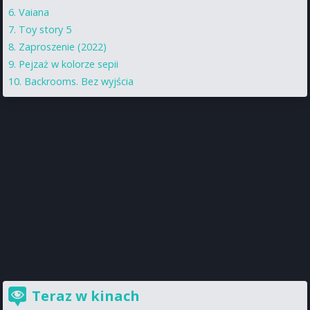
Vaiana
Toy story 5
Zaproszenie (2022)
Pejzaż w kolorze sepii
Backrooms. Bez wyjścia
Teraz w kinach