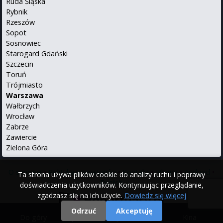
Ruda Śląska
Rybnik
Rzeszów
Sopot
Sosnowiec
Starogard Gdański
Szczecin
Toruń
Trójmiasto
Warszawa
Wałbrzych
Wrocław
Zabrze
Zawiercie
Zielona Góra
O serwisie
•
Polityka prywatności
•
Kontakt
•
iPhone
•
Android
•
Ta strona używa plików cookie do analizy ruchu i poprawy
English
doświadczenia użytkowników. Kontynuując przeglądanie,
zgadzasz się na ich użycie.
Dowiedz się więcej
Odrzuć
Akceptuję
Do góry
|
Filmy
|
Kina
© 2000 - 2026 Repertuary.pl