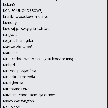
Kokuhō
KONIEC ULICY DĘBOWEJ
Kronika wypadków miłosnych
Kumotry
Kurozając i świątynia świstaka
La grazia
Legalna blondynka
Martwe zło: Ogień
Matador
Miasteczko Twin Peaks. Ogniu krocz ze mną
Michael
Milcząca przyjaciółka
Minionki i straszydła
Mizerykordia
Mulholland Drive
Muzeum Prado - kolekcja cudów
Młody Waszyngton
Na Północ