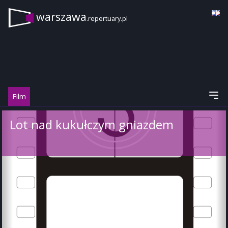
warszawa
.repertuary.pl
Film
Lot nad kukułczym gniazdem