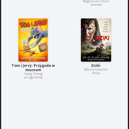
Magnus von Horn
dramat
Tom i Jerry: Przygoda w
Dziki
Maciej Kawulski
muzeum
akcja
Gang Zhang
przygodowy