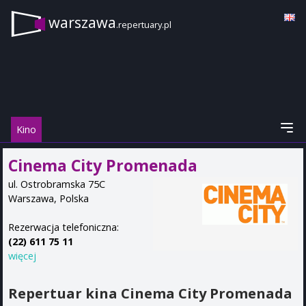
warszawa
.repertuary.pl
Kino
Cinema City Promenada
ul. Ostrobramska 75C
Warszawa
,
Polska
Rezerwacja telefoniczna:
(22) 611 75 11
więcej
Repertuar kina Cinema City Promenada