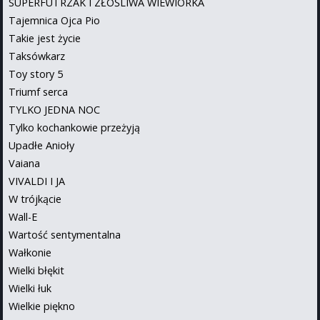
SUPERFUTRZAK I ZŁOŚLIWA WIEWIÓRKA
Tajemnica Ojca Pio
Takie jest życie
Taksówkarz
Toy story 5
Triumf serca
TYLKO JEDNA NOC
Tylko kochankowie przeżyją
Upadłe Anioły
Vaiana
VIVALDI I JA
W trójkącie
Wall-E
Wartość sentymentalna
Wałkonie
Wielki błękit
Wielki łuk
Wielkie piękno