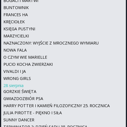
BOGACI I MARTWI
BUNTOWNIK
FRANCES HA
KRĘCIOŁEK
KSIĘGA PUSTYNI
MARZYCIELKI
NAZNACZONY: WYJŚCIE Z MROCZNEGO WYMIARU
NOWA FALA
O CZYM WIE MARIELLE
PUCIO KOCHA ZWIERZAKI
VIVALDI I JA
WRONG GIRLS
28 sierpnia
GORZKIE ŚWIĘTA
GWIAZDOZBIÓR PSA
HARRY POTTER I KAMIEŃ FILOZOFICZNY 25. ROCZNICA
JULIA PIROTTE - PIĘKNO I SIŁA
SUNNY DANCER
TERMINATOR 2: DZIEŃ SĄDU 35. ROCZNICA