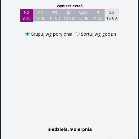
Wybierz dzień
Nd
Pn
Wt
Śr
Czw
Pt
Sb
9 08
10 08
11 08
12 08
13 08
14 08
15 08
Grupuj wg pory dnia
Sortuj wg godzin
niedziela, 9 sierpnia