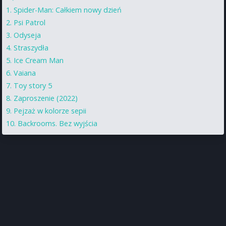
Spider-Man: Całkiem nowy dzień
Psi Patrol
Odyseja
Straszydła
Ice Cream Man
Vaiana
Toy story 5
Zaproszenie (2022)
Pejzaż w kolorze sepii
Backrooms. Bez wyjścia