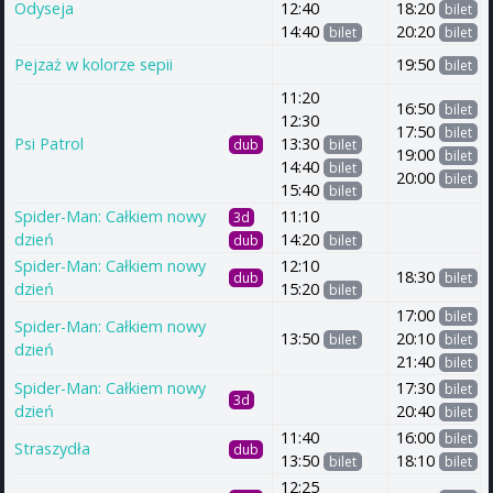
Odyseja
12:40
18:20
bilet
14:40
20:20
bilet
bilet
Pejzaż w kolorze sepii
19:50
bilet
11:20
16:50
bilet
12:30
17:50
bilet
Psi Patrol
13:30
dub
bilet
19:00
bilet
14:40
bilet
20:00
bilet
15:40
bilet
Spider-Man: Całkiem nowy
11:10
3d
dzień
14:20
dub
bilet
Spider-Man: Całkiem nowy
12:10
18:30
dub
bilet
dzień
15:20
bilet
17:00
bilet
Spider-Man: Całkiem nowy
13:50
20:10
bilet
bilet
dzień
21:40
bilet
Spider-Man: Całkiem nowy
17:30
bilet
3d
dzień
20:40
bilet
11:40
16:00
bilet
Straszydła
dub
13:50
18:10
bilet
bilet
12:25