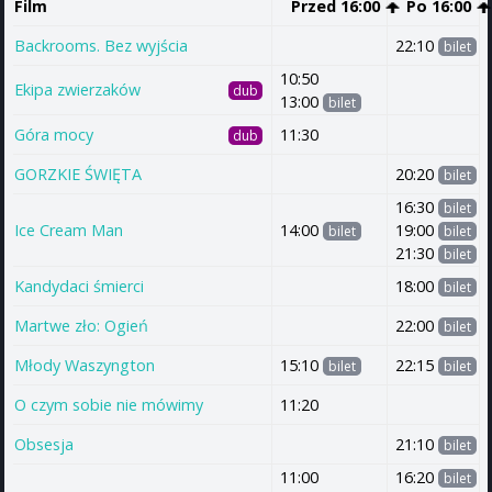
Film
Przed 16:00
Po 16:00
Backrooms. Bez wyjścia
22:10
bilet
10:50
Ekipa zwierzaków
dub
13:00
bilet
Góra mocy
11:30
dub
GORZKIE ŚWIĘTA
20:20
bilet
16:30
bilet
Ice Cream Man
14:00
19:00
bilet
bilet
21:30
bilet
Kandydaci śmierci
18:00
bilet
Martwe zło: Ogień
22:00
bilet
Młody Waszyngton
15:10
22:15
bilet
bilet
O czym sobie nie mówimy
11:20
Obsesja
21:10
bilet
11:00
16:20
bilet