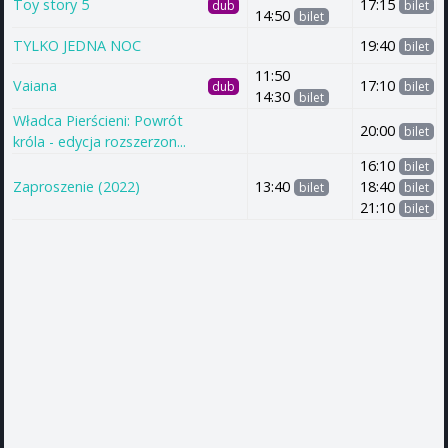
Toy story 5
17:15
dub
bilet
14:50
bilet
TYLKO JEDNA NOC
19:40
bilet
11:50
Vaiana
17:10
dub
bilet
14:30
bilet
Władca Pierścieni: Powrót
20:00
bilet
króla - edycja rozszerzon...
16:10
bilet
Zaproszenie (2022)
13:40
18:40
bilet
bilet
21:10
bilet