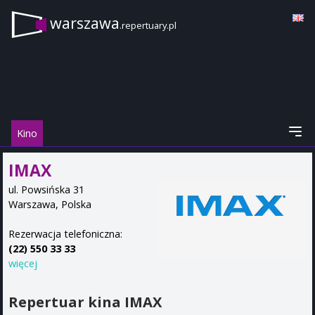
warszawa
.repertuary.pl
Kino
IMAX
ul. Powsińska 31
Warszawa
,
Polska
Rezerwacja telefoniczna:
(22) 550 33 33
więcej
Repertuar kina IMAX