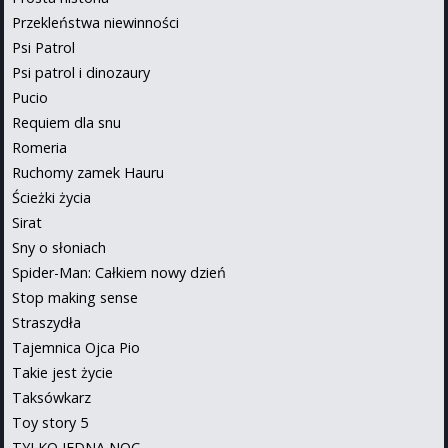
Przekleństwa niewinności
Psi Patrol
Psi patrol i dinozaury
Pucio
Requiem dla snu
Romeria
Ruchomy zamek Hauru
Ścieżki życia
Sirat
Sny o słoniach
Spider-Man: Całkiem nowy dzień
Stop making sense
Straszydła
Tajemnica Ojca Pio
Takie jest życie
Taksówkarz
Toy story 5
TYLKO JEDNA NOC