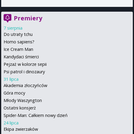
Premiery
7 sierpnia
Do utraty tchu
Homo sapiens?
Ice Cream Man
Kandydaci śmierci
Pejzaż w kolorze sepii
Psi patrol i dinozaury
31 lipca
Akademia złoczyńców
Góra mocy
Młody Waszyngton
Ostatni konsjerż
Spider-Man: Całkiem nowy dzień
24 lipca
Ekipa zwierzaków