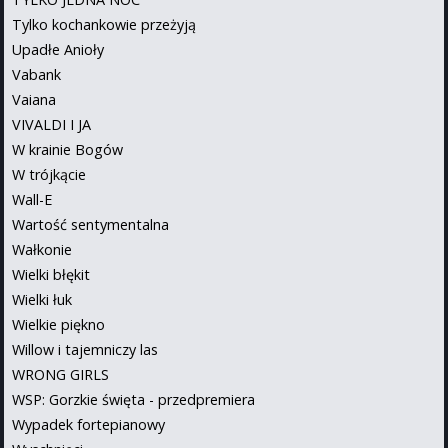
Tylko kochankowie przeżyją
Upadłe Anioły
Vabank
Vaiana
VIVALDI I JA
W krainie Bogów
W trójkącie
Wall-E
Wartość sentymentalna
Wałkonie
Wielki błękit
Wielki łuk
Wielkie piękno
Willow i tajemniczy las
WRONG GIRLS
WSP: Gorzkie święta - przedpremiera
Wypadek fortepianowy