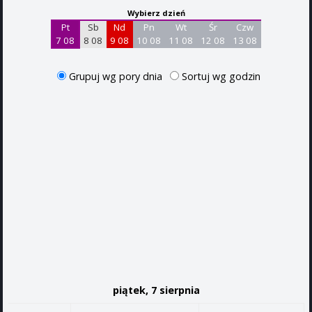
Wybierz dzień
Pt
Sb
Nd
Pn
Wt
Śr
Czw
7 08
8 08
9 08
10 08
11 08
12 08
13 08
Grupuj wg pory dnia
Sortuj wg godzin
piątek, 7 sierpnia