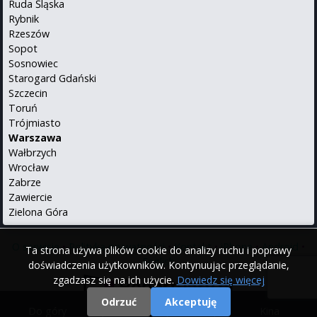
Ruda Śląska
Rybnik
Rzeszów
Sopot
Sosnowiec
Starogard Gdański
Szczecin
Toruń
Trójmiasto
Warszawa
Wałbrzych
Wrocław
Zabrze
Zawiercie
Zielona Góra
O serwisie
•
Polityka prywatności
•
Kontakt
•
iPhone
•
Android
•
Ta strona używa plików cookie do analizy ruchu i poprawy
English
doświadczenia użytkowników. Kontynuując przeglądanie,
zgadzasz się na ich użycie.
Dowiedz się więcej
Odrzuć
Akceptuję
Do góry
|
Filmy
|
Kina
© 2000 - 2026 Repertuary.pl