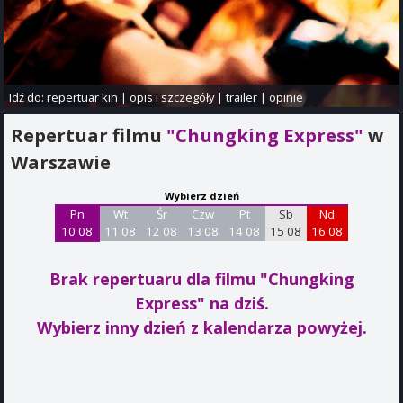
Idź do:
repertuar kin
|
opis i szczegóły
|
trailer
|
opinie
Repertuar filmu
"Chungking Express"
w
Warszawie
Wybierz dzień
Pn
Wt
Śr
Czw
Pt
Sb
Nd
10 08
11 08
12 08
13 08
14 08
15 08
16 08
Brak repertuaru dla filmu "Chungking
Express"
na dziś.
Wybierz inny dzień z kalendarza powyżej.