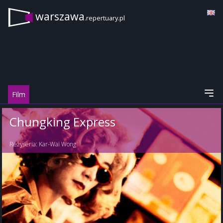
warszawa
.repertuary.pl
Film
Chungking Express
Reżyseria:
Kar-Wai Wong