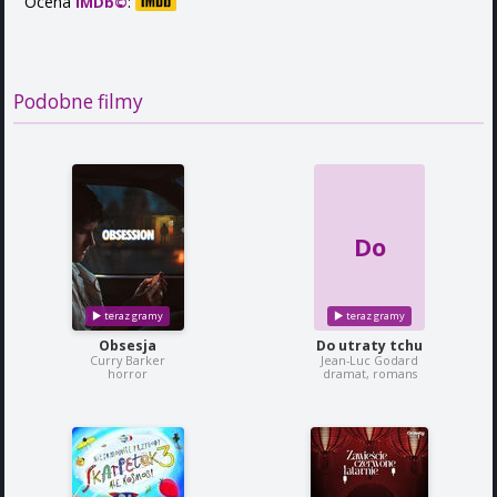
Ocena
:
IMDb©
Podobne filmy
Do
Obsesja
Do utraty tchu
Curry Barker
Jean-Luc Godard
horror
dramat, romans