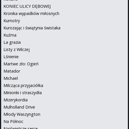
KONIEC ULICY DĘBOWEJ
Kronika wypadków miłosnych
Kumotry
Kurozając i świątynia świstaka
Kuźma
La grazia
Listy z Wilczej
Lśnienie
Martwe zło: Ogień
Matador
Michael
Milcząca przyjaciółka
Minionki i straszydła
Mizerykordia
Mulholland Drive
Młody Waszyngton
Na Północ
Najświętsze serce