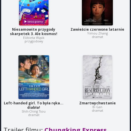
Niesamowite przygody
Zawieście czerwone latarnie
Yimou Zhang
skarpetek 3. Ale kosmos!
dramat
Elżbieta Wąsik
przygodowy
Left-handed girl. To była ręka...
Zmartwychwstanie
Bi Gan
diabła!
dramat
Shih-Ching Tsou
dramat
Trailer filmu:
Chungking Express