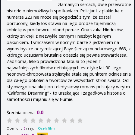
złamanych sercach, dwie przewrotne
historie o niemożliwych spotkaniach. Policjant z plakietką o
numerze 223 nie może się pogodzić z tym, że został
porzucony, kiedy los stawia na jego drodze tajemniczą
kobietę w prochowcu i blond peruce. Ona szuka Hindusów,
którzy zniknęli z niezwykle cennym i niezbyt legalnym
pakunkiem. Tymczasem w nocnym barze z jedzeniem na
wynos bystre oczy milczącej Faye śledzą mundurowego 663, z
którego uczuciami brutalnie obeszła się pewna stewardessa…
Zadziorna, lekko prowadzona fabuła to jeden z
najważniejszych filmów definiujących estetykę lat 90. Jego
neonowo-chropowata stylistyka stała się punktem odniesienia
dla całego pokolenia twórców ze wszystkich stron świata. Od
stylowego kina akcji po teledyskowy romans pulsujący w rytm
“California Dreaming” - to urzekająca i zagadkowa historia o
samotności i mijaniu się w tłumie.
0.0
Średnia ocena:
Oceniono
razy. |
Oceń film
0