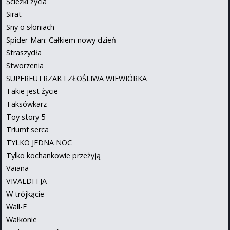
Ścieżki życia
Sirat
Sny o słoniach
Spider-Man: Całkiem nowy dzień
Straszydła
Stworzenia
SUPERFUTRZAK I ZŁOŚLIWA WIEWIÓRKA
Takie jest życie
Taksówkarz
Toy story 5
Triumf serca
TYLKO JEDNA NOC
Tylko kochankowie przeżyją
Vaiana
VIVALDI I JA
W trójkącie
Wall-E
Wałkonie