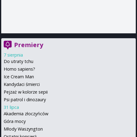
Premiery
7 sierpnia
Do utraty tchu
Homo sapiens?
Ice Cream Man
Kandydaci śmierci
Pejzaż w kolorze sepii
Psi patrol i dinozaury
31 lipca
Akademia złoczyńców
Góra mocy
Młody Waszyngton
Ostatni konsjerż