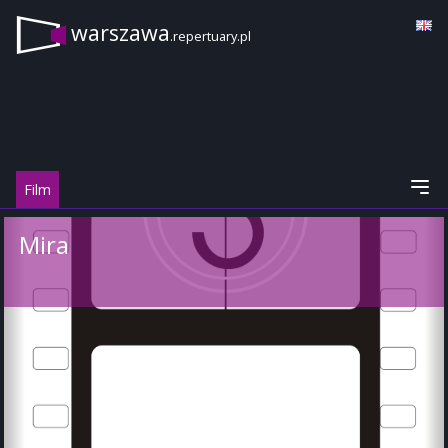
warszawa
.repertuary.pl
Film
Mira