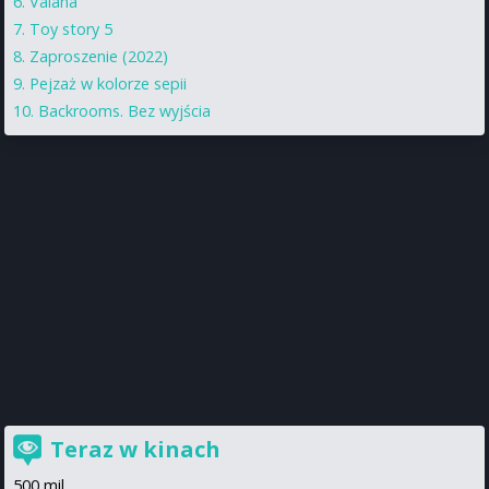
Vaiana
Toy story 5
Zaproszenie (2022)
Pejzaż w kolorze sepii
Backrooms. Bez wyjścia
Teraz w kinach
500 mil