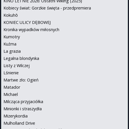
KINO LETNIE 2026: Ostatni Wiking (2025)
Kobiecy świat: Gorzkie święta - przedpremiera
Kokuhō
KONIEC ULICY DĘBOWEJ
Kronika wypadków miłosnych
Kumotry
Kuźma
La grazia
Legalna blondynka
Listy z Wilczej
Lśnienie
Martwe zło: Ogień
Matador
Michael
Milcząca przyjaciółka
Minionki i straszydła
Mizerykordia
Mulholland Drive