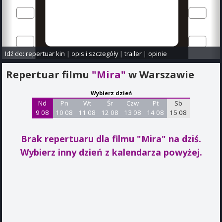
Idź do:
repertuar kin
|
opis i szczegóły
|
trailer
|
opinie
Repertuar filmu
"Mira"
w Warszawie
Wybierz dzień
Nd
Pn
Wt
Śr
Czw
Pt
Sb
9 08
10 08
11 08
12 08
13 08
14 08
15 08
Brak repertuaru dla filmu "Mira"
na dziś.
Wybierz inny dzień z kalendarza powyżej.