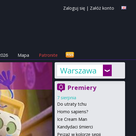
Zaloguj się
|
Załóż konto
2026
Mapa
Patronite
Warszawa
Premiery
7 sierpnia
Do utraty tchu
Homo sapiens?
Ice Cream Man
Kandydaci śmierci
Pejzaż w kolorze sepii