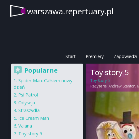
warszawa.repertuary.pl
Start
Premiery
Zapowiedzi
Popularne
Toy story 5
Spider-Man: Całkiem nowy
Toy Story 5
Reżyseria:
Andrew Stanton
,
dzień
Psi Patrol
Odyseja
Straszydła
Ice Cream Man
Vaiana
Toy story 5