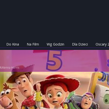
Do Kina
Na Film
Wg Godzin
Dla Dzieci
Oscary 
McKenna Harris