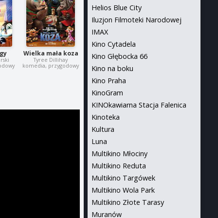
Helios Blue City
Iluzjon Filmoteki Narodowej
IMAX
Kino Cytadela
ggy
Wielka mała koza
Kino Głębocka 66
rski
Tyree Dillihay
godowy
komedia, przygodowy
Kino na boku
Kino Praha
KinoGram
KINOkawiarna Stacja Falenica
Kinoteka
Kultura
Luna
Multikino Młociny
Multikino Reduta
Multikino Targówek
Multikino Wola Park
Multikino Złote Tarasy
Muranów