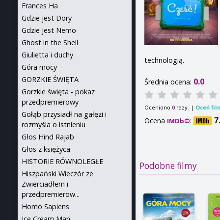
Frances Ha
Gdzie jest Dory
Gdzie jest Nemo
Ghost in the Shell
Giulietta i duchy
technologią.
Góra mocy
GORZKIE ŚWIĘTA
0.0
Średnia ocena:
Gorzkie święta - pokaz
przedpremierowy
Oceniono
razy. |
Oceń fil
0
Gołąb przysiadł na gałęzi i
Ocena
:
7
IMDb©
rozmyśla o istnieniu
Głos Hind Rajab
Głos z księżyca
HISTORIE RÓWNOLEGŁE
Podobne filmy
Hiszpański Wieczór ze
Zwierciadłem i
przedpremierow...
Homo Sapiens
Ice Cream Man