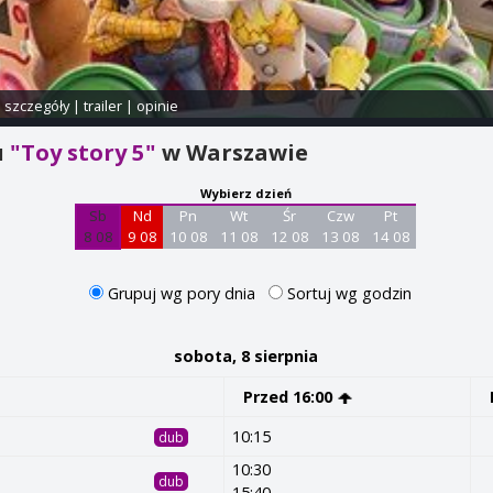
i szczegóły
|
trailer
|
opinie
u
"Toy story 5"
w Warszawie
Wybierz dzień
Sb
Nd
Pn
Wt
Śr
Czw
Pt
8 08
9 08
10 08
11 08
12 08
13 08
14 08
Grupuj wg pory dnia
Sortuj wg godzin
sobota, 8 sierpnia
Przed 16:00
10:15
dub
10:30
dub
15:40