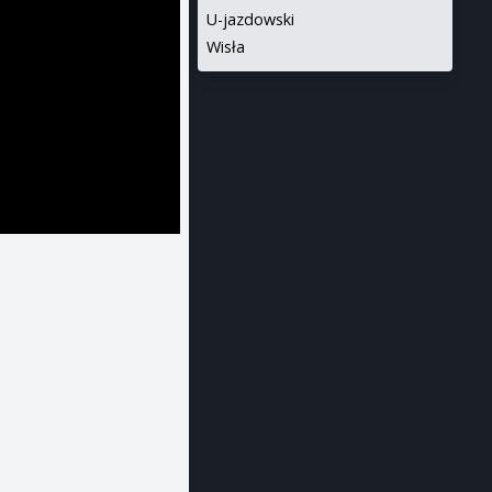
U-jazdowski
Wisła