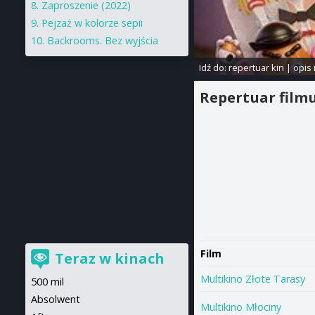
Zaproszenie (2022)
Pejzaż w kolorze sepii
Backrooms. Bez wyjścia
Idź do:
repertuar kin
|
opis 
Repertuar film
Film
Teraz w kinach
Multikino Złote Tarasy
500 mil
Absolwent
Multikino Młociny