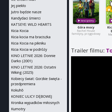
Jej piekło
Jutro będzie nasze
Kandydaci śmierci
KATSEYE: WILD HEARTS
Góra mocy
Ki
Kicia Kocia
Rachel House
familijny, przygodowy
Ma
Kicia kocia ma braciszka
Kicia Kocia na pikniku
Trailer filmu:
To
Kicia Kocia w podróży
KINO LETNIE 2026: Donnie
Darko (2001)
KINO LETNIE 2026: Ostatni
Wiking (2025)
Kobiecy świat: Gorzkie święta -
przedpremiera
Kokuhō
KONIEC ULICY DĘBOWEJ
Kronika wypadków miłosnych
Kumotry