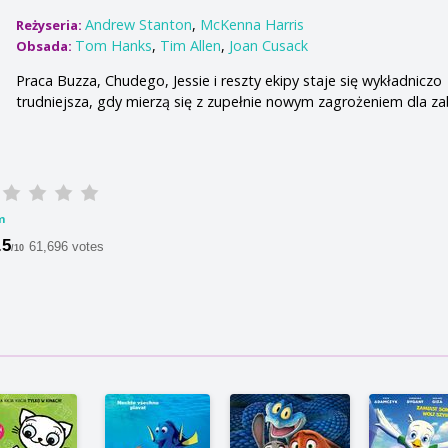
Andrew Stanton
,
McKenna Harris
Reżyseria:
Tom Hanks
,
Tim Allen
,
Joan Cusack
Obsada:
Praca Buzza, Chudego, Jessie i reszty ekipy staje się wykładniczo
trudniejsza, gdy mierzą się z zupełnie nowym zagrożeniem dla z
m
.5
61,696 votes
/10