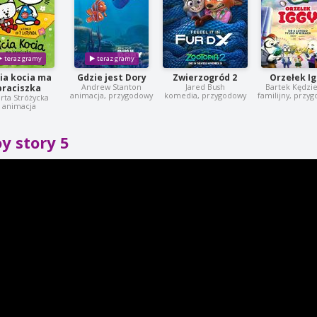
cia kocia ma
Gdzie jest Dory
Zwierzogród 2
Orzełek I
Andrew Stanton
Jared Bush
Bartek Kędzie
braciszka
animacja, przygodowy
komedia, przygodowy
familijny, przy
rta Stróżycka
animacja
y story 5