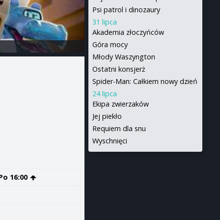
Psi patrol i dinozaury
31 lipca
Akademia złoczyńców
Góra mocy
Młody Waszyngton
Ostatni konsjerż
Spider-Man: Całkiem nowy dzień
24 lipca
Ekipa zwierzaków
Jej piekło
Requiem dla snu
Wyschnięci
Po 16:00