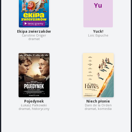
Yu
Ekipa zwierzaków
Yuck!
Caroline Origer
Loïc Espuche
dramat
Pojedynek
Niech płonie
Łukasz Palkowski
Dani de la Orden
dramat, historyczny
dramat, komedia