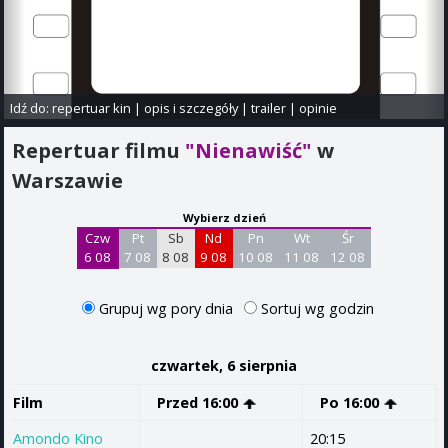
Idź do:
repertuar kin
|
opis i szczegóły
|
trailer
|
opinie
Repertuar filmu
"Nienawiść"
w
Warszawie
Wybierz dzień
Czw
Pt
Sb
Nd
Pn
Wt
Śr
6 08
7 08
8 08
9 08
10 08
11 08
12 08
Grupuj wg pory dnia
Sortuj wg godzin
czwartek, 6 sierpnia
Film
Przed 16:00
Po 16:00
Amondo Kino
20:15