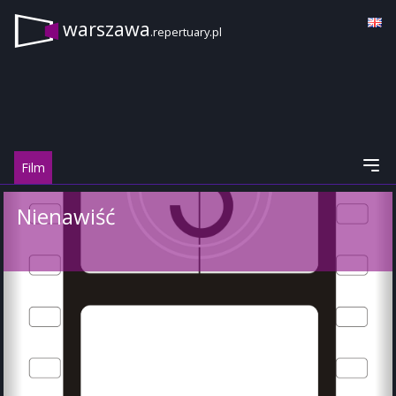
warszawa
.repertuary.pl
Film
Nienawiść