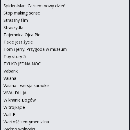
Spider-Man: Całkiem nowy dzień
Stop making sense
Straszny film
Straszydła
Tajemnica Ojca Pio
Takie jest życie
Tom i Jerry: Przygoda w muzeum
Toy story 5
TYLKO JEDNA NOC
Vabank
Vaiana
Vaiana - wersja karaoke
VIVALDI I JA
W krainie Bogów
W trójkącie
Wall-E
Wartość sentymentalna
Widmo wolności