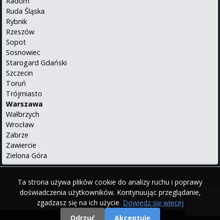
Radom
Ruda Śląska
Rybnik
Rzeszów
Sopot
Sosnowiec
Starogard Gdański
Szczecin
Toruń
Trójmiasto
Warszawa
Wałbrzych
Wrocław
Zabrze
Zawiercie
Zielona Góra
O serwisie
•
Polityka prywatności
•
Kontakt
•
iPhone
•
Android
•
Ta strona używa plików cookie do analizy ruchu i poprawy
English
doświadczenia użytkowników. Kontynuując przeglądanie,
zgadzasz się na ich użycie.
Dowiedz się więcej
Odrzuć
Akceptuję