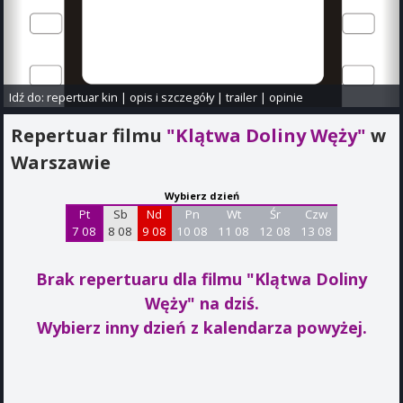
Idź do:
repertuar kin
|
opis i szczegóły
|
trailer
|
opinie
Repertuar filmu
"Klątwa Doliny Węży"
w
Warszawie
Wybierz dzień
Pt
Sb
Nd
Pn
Wt
Śr
Czw
7 08
8 08
9 08
10 08
11 08
12 08
13 08
Brak repertuaru dla filmu "Klątwa Doliny
Węży"
na dziś.
Wybierz inny dzień z kalendarza powyżej.