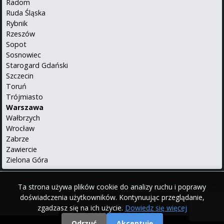
Radom
Ruda Śląska
Rybnik
Rzeszów
Sopot
Sosnowiec
Starogard Gdański
Szczecin
Toruń
Trójmiasto
Warszawa
Wałbrzych
Wrocław
Zabrze
Zawiercie
Zielona Góra
O serwisie
•
Polityka prywatności
•
Kontakt
•
iPhone
•
Android
•
Ta strona używa plików cookie do analizy ruchu i poprawy
English
doświadczenia użytkowników. Kontynuując przeglądanie,
zgadzasz się na ich użycie.
Dowiedz się więcej
Odrzuć
Akceptuję