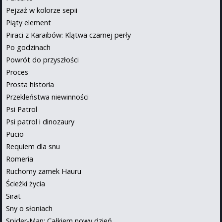
Pejzaż w kolorze sepii
Piąty element
Piraci z Karaibów: Klątwa czarnej perły
Po godzinach
Powrót do przyszłości
Proces
Prosta historia
Przekleństwa niewinności
Psi Patrol
Psi patrol i dinozaury
Pucio
Requiem dla snu
Romeria
Ruchomy zamek Hauru
Ścieżki życia
Sirat
Sny o słoniach
Spider-Man: Całkiem nowy dzień