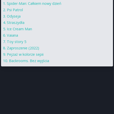
Spider-Man: Całkiem nowy dzień
Psi Patrol
Odyseja
Straszydła
Ice Cream Man
Vaiana
Toy story 5
Zaproszenie (2022)
Pejzaż w kolorze sepii
Backrooms. Bez wyjścia