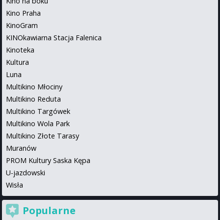
Kino na boku
Kino Praha
KinoGram
KINOkawiarna Stacja Falenica
Kinoteka
Kultura
Luna
Multikino Młociny
Multikino Reduta
Multikino Targówek
Multikino Wola Park
Multikino Złote Tarasy
Muranów
PROM Kultury Saska Kępa
U-jazdowski
Wisła
Popularne