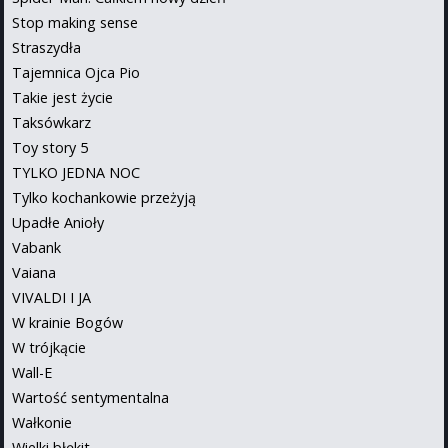
Stop making sense
Straszydła
Tajemnica Ojca Pio
Takie jest życie
Taksówkarz
Toy story 5
TYLKO JEDNA NOC
Tylko kochankowie przeżyją
Upadłe Anioły
Vabank
Vaiana
VIVALDI I JA
W krainie Bogów
W trójkącie
Wall-E
Wartość sentymentalna
Wałkonie
Wielki błękit