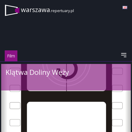
warszawa
.repertuary.pl
Film
Klątwa Doliny Węży