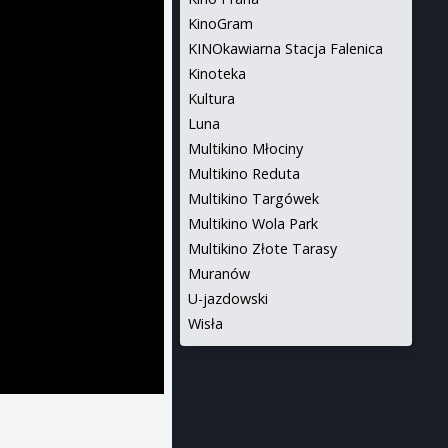
KinoGram
KINOkawiarna Stacja Falenica
Kinoteka
Kultura
Luna
Multikino Młociny
Multikino Reduta
Multikino Targówek
Multikino Wola Park
Multikino Złote Tarasy
Muranów
U-jazdowski
Wisła