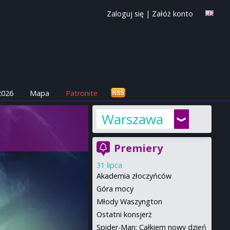
Zaloguj się
|
Załóż konto
2026
Mapa
Patronite
Warszawa
Premiery
31 lipca
Akademia złoczyńców
Góra mocy
Młody Waszyngton
Ostatni konsjerż
Spider-Man: Całkiem nowy dzień