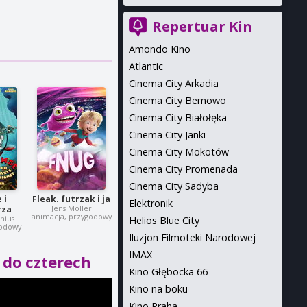
Repertuar Kin
Amondo Kino
Atlantic
Cinema City Arkadia
Cinema City Bemowo
Cinema City Białołęka
Cinema City Janki
Cinema City Mokotów
Cinema City Promenada
Cinema City Sadyba
 i
Fleak. futrzak i ja
Elektronik
Jens Moller
rza
animacja, przygodowy
enius
Helios Blue City
godowy
Iluzjon Filmoteki Narodowej
IMAX
 do czterech
Kino Głębocka 66
Kino na boku
Kino Praha