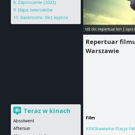
Zaproszenie (2022)
Ekipa zwierzaków
Backrooms. Bez wyjścia
Idź do:
repertuar kin
|
opis 
Repertuar film
Warszawie
Teraz w kinach
Film
Absolwent
Aftersun
KINOkawiarna Stacja Fal