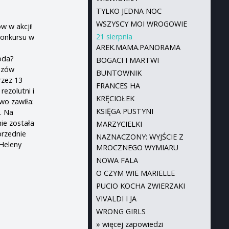
TYLKO JEDNA NOC
WSZYSCY MOI WROGOWIE
w w akcji!
21 sierpnia
konkursu w
AREK.MAMA.PANORAMA
oda?
BOGACI I MARTWI
idzów
BUNTOWNIK
rzez 13
FRANCES HA
rezolutni i
KRĘCIOŁEK
wo zawiła:
KSIĘGA PUSTYNI
. Na
ie została
MARZYCIELKI
przednie
NAZNACZONY: WYJŚCIE Z
 Heleny
MROCZNEGO WYMIARU
NOWA FALA
O CZYM WIE MARIELLE
PUCIO KOCHA ZWIERZAKI
VIVALDI I JA
WRONG GIRLS
»
więcej zapowiedzi