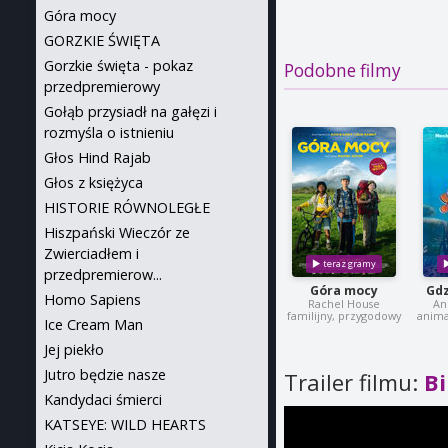
Góra mocy
GORZKIE ŚWIĘTA
Gorzkie święta - pokaz
Podobne filmy
przedpremierowy
Gołąb przysiadł na gałęzi i
rozmyśla o istnieniu
Głos Hind Rajab
Głos z księżyca
HISTORIE RÓWNOLEGŁE
Hiszpański Wieczór ze
Zwierciadłem i
przedpremierow...
Góra mocy
Gdz
Homo Sapiens
Rachel House
An
familijny, przygodowy
anima
Ice Cream Man
Jej piekło
Jutro będzie nasze
Trailer filmu:
Bi
Kandydaci śmierci
KATSEYE: WILD HEARTS