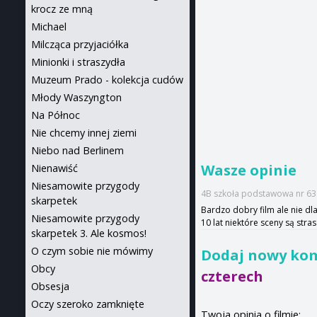
krocz ze mną
Michael
Milcząca przyjaciółka
Minionki i straszydła
Muzeum Prado - kolekcja cudów
Młody Waszyngton
Na Północ
Nie chcemy innej ziemi
Niebo nad Berlinem
Wasze opinie
Nienawiść
Niesamowite przygody
4B szkoła podstawowa nr 63 
skarpetek
Bardzo dobry film ale nie dla
Niesamowite przygody
10 lat niektóre sceny są stra
skarpetek 3. Ale kosmos!
O czym sobie nie mówimy
Dodaj nowy ko
Obcy
czterech
Obsesja
Oczy szeroko zamknięte
Twoja opinia o filmie: