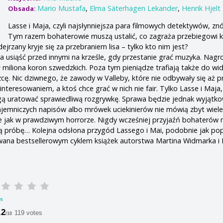
Mario Mustafa
,
Elma Säterhagen Lekander
,
Henrik Hjelt
Obsada:
Lasse i Maja, czyli najsłynniejsza para filmowych detektywów, znó
Tym razem bohaterowie muszą ustalić, co zagraża przebiegowi 
ejrzany kryje się za przebraniem lisa – tylko kto nim jest?
a usiąść przed innymi na krześle, gdy przestanie grać muzyka. Nagr
ł miliona koron szwedzkich. Poza tym pieniądze trafiają także do w
cę. Nic dziwnego, że zawody w Valleby, które nie odbywały się aż p
interesowaniem, a ktoś chce grać w nich nie fair. Tylko Lasse i Maja, 
gą uratować sprawiedliwą rozgrywkę. Sprawa będzie jednak wyjątko
jemniczych napisów albo mrówek uciekinierów nie mówią zbyt wiele
e jak w prawdziwym horrorze. Nigdy wcześniej przyjaźń bohaterów n
ą próbę… Kolejna odsłona przygód Lassego i Mai, podobnie jak po
owana bestsellerowym cyklem książek autorstwa Martina Widmarka i
m
.2
119 votes
/10