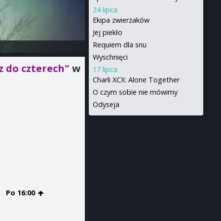
24 lipca
Ekipa zwierzaków
Jej piekło
Requiem dla snu
Wyschnięci
z do czterech"
w
17 lipca
Charli XCX: Alone Together
O czym sobie nie mówimy
Odyseja
Po 16:00