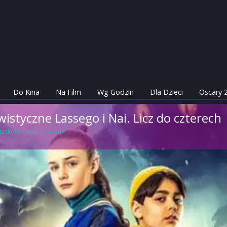
Do Kina
Na Film
Wg Godzin
Dla Dzieci
Oscary 
istyczne Lassego i Nai. Licz do czterech
 Maskoten som forsvann