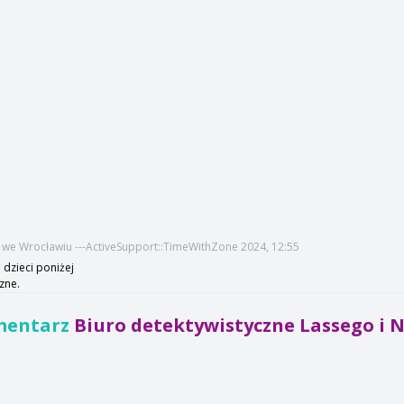
we Wrocławiu ---ActiveSupport::TimeWithZone 2024, 12:55
 dzieci poniżej
szne.
mentarz
Biuro detektywistyczne Lassego i Na