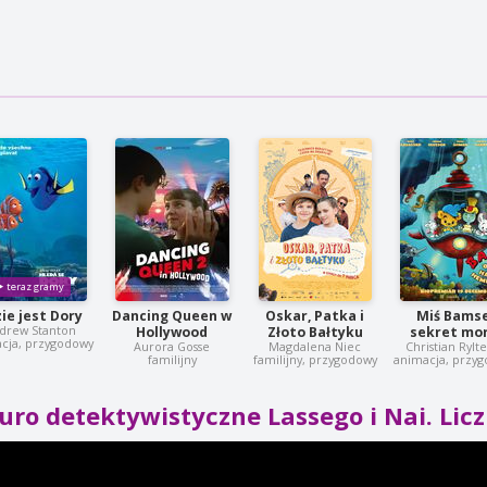
ie jest Dory
Dancing Queen w
Oskar, Patka i
Miś Bamse
drew Stanton
Hollywood
Złoto Bałtyku
sekret mo
cja, przygodowy
Aurora Gosse
Magdalena Niec
Christian Rylt
familijny
familijny, przygodowy
animacja, przy
uro detektywistyczne Lassego i Nai. Licz