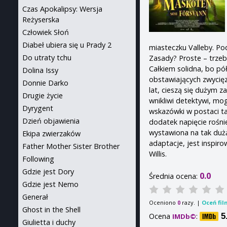
Czas Apokalipsy: Wersja
Reżyserska
Człowiek Słoń
Diabeł ubiera się u Prady 2
miasteczku Valleby. Pod
Do utraty tchu
Zasady? Proste – trzeb
Całkiem solidna, bo pó
Dolina Issy
obstawiających zwycięz
Donnie Darko
lat, cieszą się dużym za
Drugie życie
wnikliwi detektywi, mo
Dyrygent
wskazówki w postaci ta
Dzień objawienia
dodatek napięcie rośni
wystawiona na tak duż
Ekipa zwierzaków
adaptacje, jest inspir
Father Mother Sister Brother
Willis.
Following
Gdzie jest Dory
0.0
Średnia ocena:
Gdzie jest Nemo
Generał
Oceniono
razy. |
Oceń fil
0
Ghost in the Shell
Ocena
:
5
IMDb©
Giulietta i duchy