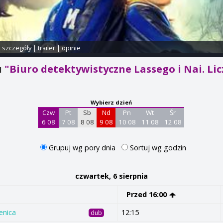
i szczegóły
|
trailer
|
opinie
u
"Biuro detektywistyczne Lassego i Nai. Lic
Wybierz dzień
Czw
Pt
Sb
Nd
Pn
Wt
Śr
6 08
7 08
8 08
9 08
10 08
11 08
12 08
Grupuj wg pory dnia
Sortuj wg godzin
czwartek, 6 sierpnia
Przed 16:00
enica
12:15
dub