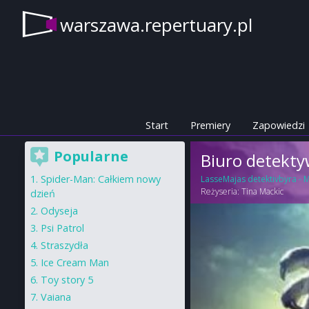
warszawa.repertuary.pl
Start
Premiery
Zapowiedzi
Popularne
Biuro detektyw
Spider-Man: Całkiem nowy
LasseMajas detektivbyra -
Reżyseria:
Tina Mackic
dzień
Odyseja
Psi Patrol
Straszydła
Ice Cream Man
Toy story 5
Vaiana