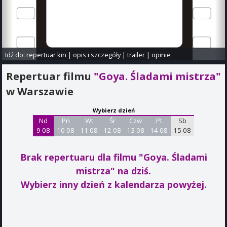
Idź do:
repertuar kin
|
opis i szczegóły
|
trailer
|
opinie
Repertuar filmu
"Goya. Śladami mistrza"
w Warszawie
Wybierz dzień
Nd
Pn
Wt
Śr
Czw
Pt
Sb
9 08
10 08
11 08
12 08
13 08
14 08
15 08
Brak repertuaru dla filmu "Goya. Śladami
mistrza"
na dziś.
Wybierz inny dzień z kalendarza powyżej.