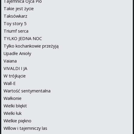
Tajemnica Ojca Pio
Takie jest życie
Taksówkarz
Toy story 5
Triumf serca
TYLKO JEDNA NOC
Tylko kochankowie przeżyją
Upadłe Anioły
Vaiana
VIVALDI I JA
W trójkącie
Wall-E
Wartość sentymentalna
Wałkonie
Wielki błękit
Wielki łuk
Wielkie piękno
Willow i tajemniczy las