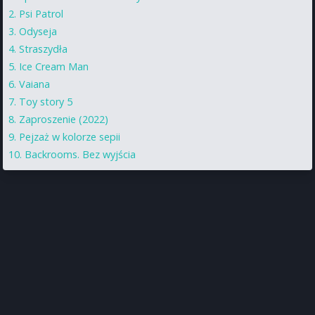
Psi Patrol
Odyseja
Straszydła
Ice Cream Man
Vaiana
Toy story 5
Zaproszenie (2022)
Pejzaż w kolorze sepii
Backrooms. Bez wyjścia