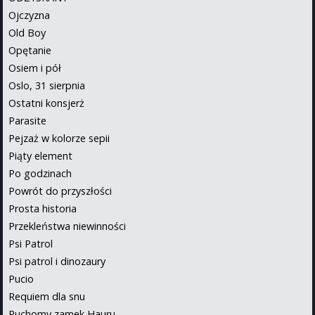
Ojczyzna
Old Boy
Opętanie
Osiem i pół
Oslo, 31 sierpnia
Ostatni konsjerż
Parasite
Pejzaż w kolorze sepii
Piąty element
Po godzinach
Powrót do przyszłości
Prosta historia
Przekleństwa niewinności
Psi Patrol
Psi patrol i dinozaury
Pucio
Requiem dla snu
Ruchomy zamek Hauru