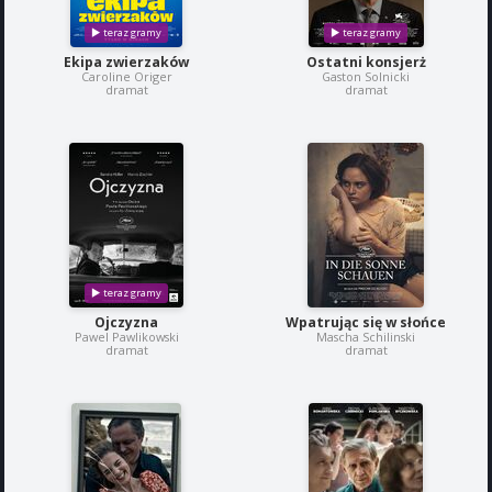
Ekipa zwierzaków
Ostatni konsjerż
Caroline Origer
Gaston Solnicki
dramat
dramat
Ojczyzna
Wpatrując się w słońce
Pawel Pawlikowski
Mascha Schilinski
dramat
dramat