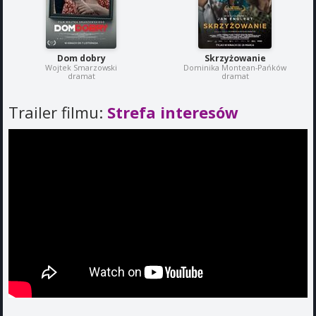
Dom dobry
Skrzyżowanie
Wojtek Smarzowski
Dominika Montean-Pańków
dramat
dramat
Trailer filmu:
Strefa interesów