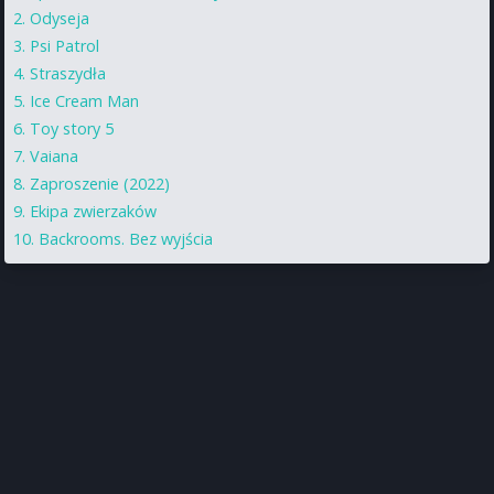
Odyseja
Psi Patrol
Straszydła
Ice Cream Man
Toy story 5
Vaiana
Zaproszenie (2022)
Ekipa zwierzaków
Backrooms. Bez wyjścia