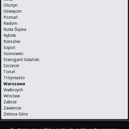
Olsztyn
Oświęcim
Poznań
Radom
Ruda Śląska
Rybnik
Rzeszów
Sopot
Sosnowiec
Starogard Gdański
Szczecin
Toruń
Trójmiasto
Warszawa
Wałbrzych
Wrocław
Zabrze
Zawiercie
Zielona Góra
O serwisie
•
Polityka prywatności
•
Kontakt
•
iPhone
•
Android
•