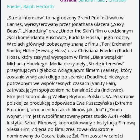
Obsada:
Friedel
,
Ralph Herforth
„Strefa interesów” to nagrodzony Grand Prix festiwalu w
Cannes, wyreżyserowany przez Jonathana Glazera („Sexy
Beast”, „Narodziny” oraz „Under the Skin”) film o codziennym
życiu komendanta Auschwitz, Rudolfa Hössa, i jego rodziny.
W rolach głównych zobaczymy znaną z filmu „Toni Erdmann”
Sandrę Hüller (Hewdig Höss) oraz Christiana Friedela (Rudolf
Höss), który zasłynął występem w filmie „Biała wstążka”
Michaela Hanekego. Media okrzyknęły „Strefę interesów”
przejmującym i głęboko wciągającym filmem (Variety), który
zostanie w widzach długo po seansie (Deadline), niezwykle
potrzebnym we współczesnych czasach (Vanity Fair),
zatrważającym spojrzeniem na banalność zła (Indiewire).
Film jest koprodukcją Wielkiej Brytanii, Polski i USA. Po stronie
polskiej za produkcję odpowiada Ewa Puszczyńska (Extreme
Emotions), producentka takich filmów jak „Ida” i „Zimna
wojna”. Film jest współfinansowany przez studio A24 i Polski
Instytut Sztuki Filmowej, koprodukowany z Instytucją Filmową
Silesia-Film. Zdjęcia do filmu zrealizował dwukrotnie
nominowany do Oscara Łukasz Żal. Film został w całości