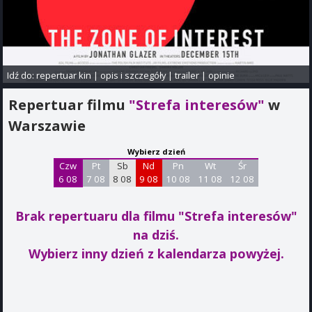
Idź do:
repertuar kin
|
opis i szczegóły
|
trailer
|
opinie
Repertuar filmu
"Strefa interesów"
w
Warszawie
Wybierz dzień
Czw
Pt
Sb
Nd
Pn
Wt
Śr
6 08
7 08
8 08
9 08
10 08
11 08
12 08
Brak repertuaru dla filmu "Strefa interesów"
na dziś.
Wybierz inny dzień z kalendarza powyżej.