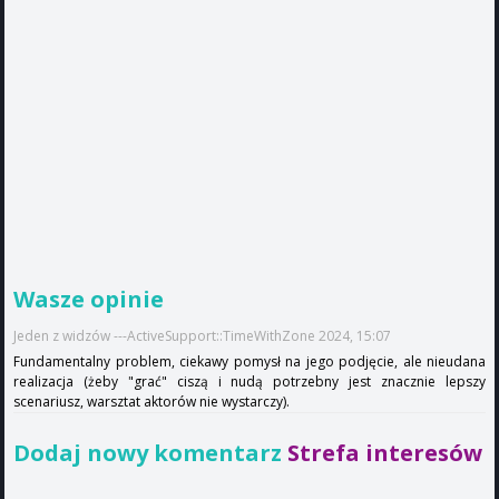
Wasze opinie
Jeden z widzów ---ActiveSupport::TimeWithZone 2024, 15:07
Fundamentalny problem, ciekawy pomysł na jego podjęcie, ale nieudana
realizacja (żeby "grać" ciszą i nudą potrzebny jest znacznie lepszy
scenariusz, warsztat aktorów nie wystarczy).
Dodaj nowy komentarz
Strefa interesów