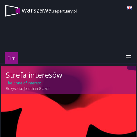
warszawa
.repertuary.pl
Film
Strefa interesów
The Zone of Interest
Reżyseria:
Jonathan Glazer