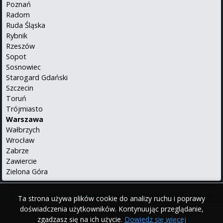
Poznań
Radom
Ruda Śląska
Rybnik
Rzeszów
Sopot
Sosnowiec
Starogard Gdański
Szczecin
Toruń
Trójmiasto
Warszawa
Wałbrzych
Wrocław
Zabrze
Zawiercie
Zielona Góra
O serwisie
•
Polityka prywatności
•
Kontakt
•
iPhone
•
Android
•
Ta strona używa plików cookie do analizy ruchu i poprawy
English
doświadczenia użytkowników. Kontynuując przeglądanie,
zgadzasz się na ich użycie.
Dowiedz się więcej