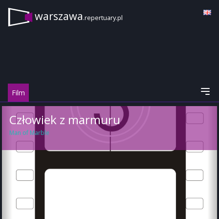
warszawa
.repertuary.pl
Film
Człowiek z marmuru
Man of Marble