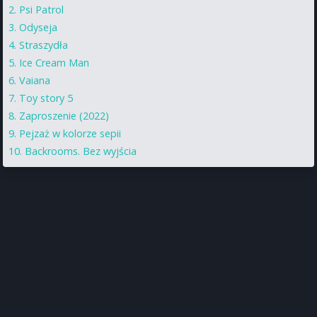
Psi Patrol
Odyseja
Straszydła
Ice Cream Man
Vaiana
Toy story 5
Zaproszenie (2022)
Pejzaż w kolorze sepii
Backrooms. Bez wyjścia