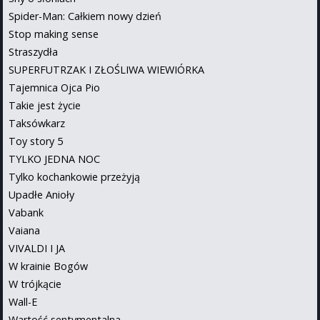
Spider-Man: Całkiem nowy dzień
Stop making sense
Straszydła
SUPERFUTRZAK I ZŁOŚLIWA WIEWIÓRKA
Tajemnica Ojca Pio
Takie jest życie
Taksówkarz
Toy story 5
TYLKO JEDNA NOC
Tylko kochankowie przeżyją
Upadłe Anioły
Vabank
Vaiana
VIVALDI I JA
W krainie Bogów
W trójkącie
Wall-E
Wartość sentymentalna