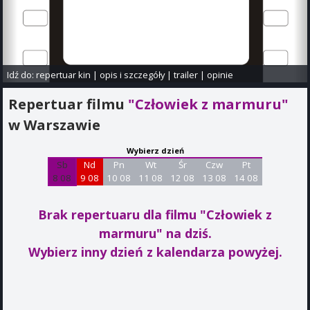
Idź do:
repertuar kin
|
opis i szczegóły
|
trailer
|
opinie
Repertuar filmu
"Człowiek z marmuru"
w Warszawie
Wybierz dzień
Sb
Nd
Pn
Wt
Śr
Czw
Pt
8 08
9 08
10 08
11 08
12 08
13 08
14 08
Brak repertuaru dla filmu "Człowiek z
marmuru"
na dziś.
Wybierz inny dzień z kalendarza powyżej.