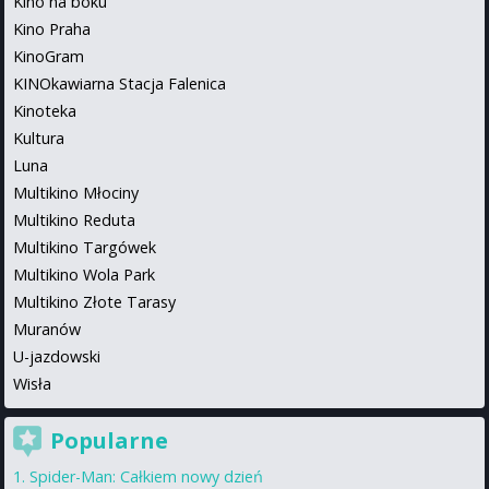
Kino na boku
Kino Praha
KinoGram
KINOkawiarna Stacja Falenica
Kinoteka
Kultura
Luna
Multikino Młociny
Multikino Reduta
Multikino Targówek
Multikino Wola Park
Multikino Złote Tarasy
Muranów
U-jazdowski
Wisła
Popularne
Spider-Man: Całkiem nowy dzień