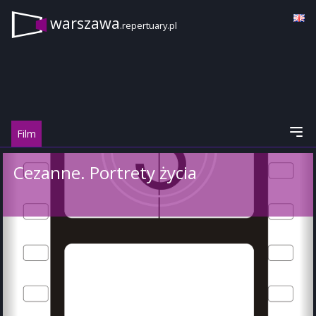
warszawa
.repertuary.pl
Film
Cezanne. Portrety życia