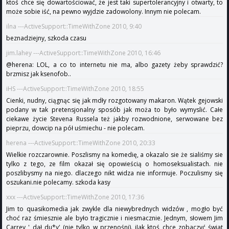
ktoś chce się dowartościować, że jest taki supertolerancyjny i otwarty, to
może sobie iść, na pewno wyjdzie zadowolony. Innym nie polecam.
ilna ---ActiveSupport::TimeWithZone 2010, 9:40
beznadziejny, szkoda czasu
jim.lahey ---ActiveSupport::TimeWithZone 2010, 16:46
@herena: LOL, a co to internetu nie ma, albo gazety żeby sprawdzić?
brzmisz jak ksenofob..
iHS ---ActiveSupport::TimeWithZone 2010, 18:55
Cienki, nudny, ciągnąc się jak mdły rozgotowany makaron. Wątek gejowski
podany w tak pretensjonalny sposób jak moża to było wymyslić. Całe
ciekawe życie Stevena Russela też jakby rozwodnione, serwowane bez
pieprzu, dowcip na pół uśmiechu - nie polecam.
herena ---ActiveSupport::TimeWithZone 2010, 20:33
Wielkie rozczarownie. Poszlismy na komedię, a okazalo sie że sialiśmy sie
tylko z tego, ze film okazał się opowieścią o homoseksualistach. nie
poszlibysmy na niego. dlaczego nikt widza nie informuje. Poczulismy się
oszukani.nie polecamy. szkoda kasy
xxx ---ActiveSupport::TimeWithZone 2010, 17:36
Jim to quasikomedia jak zwykle dla niewybrednych widzów , mogło być
choć raz śmiesznie ale było tragicznie i niesmacznie. Jednym, słowem Jim
Carrey ' dał du*y' (nie tylko w przenośni). jJak ktoś chce zobaczyć świat