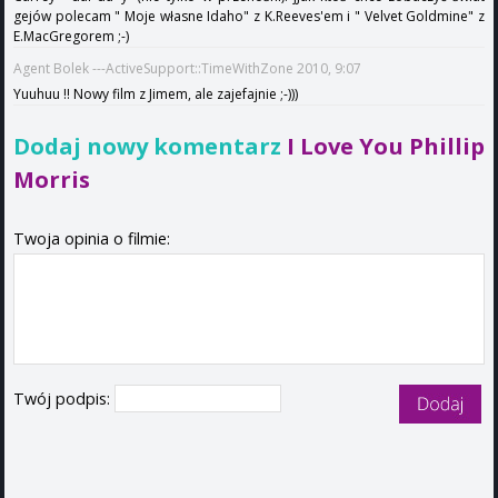
gejów polecam " Moje własne Idaho" z K.Reeves'em i " Velvet Goldmine" z
E.MacGregorem ;-)
Agent Bolek ---ActiveSupport::TimeWithZone 2010, 9:07
Yuuhuu !! Nowy film z Jimem, ale zajefajnie ;-)))
Dodaj nowy komentarz
I Love You Phillip
Morris
Twoja opinia o filmie:
Twój podpis: