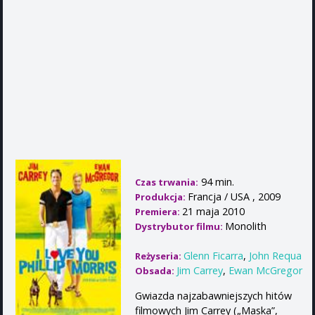
94 min.
Czas trwania:
Francja / USA , 2009
Produkcja:
21 maja 2010
Premiera:
Monolith
Dystrybutor filmu:
Glenn Ficarra
,
John Requa
Reżyseria:
Jim Carrey
,
Ewan McGregor
Obsada:
Gwiazda najzabawniejszych hitów
filmowych Jim Carrey („Maska”,