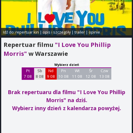
Idź do:
repertuar kin
|
opis i szczegóły
|
trailer
|
opinie
Repertuar filmu
"I Love You Phillip
Morris"
w Warszawie
Wybierz dzień
Pt
Sb
Nd
Pn
Wt
Śr
Czw
7 08
8 08
9 08
10 08
11 08
12 08
13 08
Brak repertuaru dla filmu "I Love You Phillip
Morris"
na dziś.
Wybierz inny dzień z kalendarza powyżej.