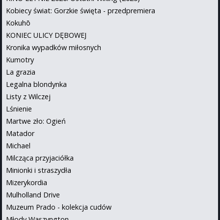
Kobiecy świat: Gorzkie święta - przedpremiera
Kokuhō
KONIEC ULICY DĘBOWEJ
Kronika wypadków miłosnych
Kumotry
La grazia
Legalna blondynka
Listy z Wilczej
Lśnienie
Martwe zło: Ogień
Matador
Michael
Milcząca przyjaciółka
Minionki i straszydła
Mizerykordia
Mulholland Drive
Muzeum Prado - kolekcja cudów
Młody Waszyngton