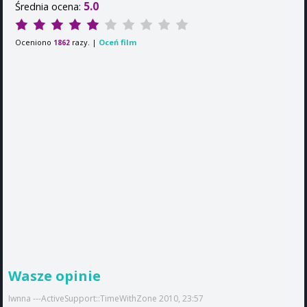
5.0
Średnia ocena:
Oceniono
razy. |
Oceń film
1862
Wasze opinie
Iwnna ---ActiveSupport::TimeWithZone 2010, 23:57