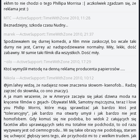
ekhm to nie chodzi o tego Phillipa Morrisa :| aczkolwiek zgadzam się, że
reklama jest :)
MTC ---ActiveSupport::TimeWithZone 2010, 11:28
Beznadziejny, szkoda czasu Nudny...
marek ---ActiveSupport::TimeWithZone 2010, 21:37
Spodziewałem się durnej komedii, a film mnie zaskoczył, bo wcale taki
durny nie jest, Carrey aż nadspodziewanie normalny. Miły, lekki, dość
zabawny. W sumie taki filmik dla wszystkich. Dość miły.
~olo ---ActiveSupport::TimeWithZone 2010, 17:29
Ktoś wymyślił metodę na denną reklamę producenta papierosów .....
Nikola ---ActiveSupport::TimeWithZone 2010, 10:12
@jim.lahey widzę, że nadajesz nowe znaczenia słowom- ksenofob... Radzę
zajrzeć do słownika, co ono znaczy:).
A ja mam wrażenie, że w Ameryce zaczęła się jakaś dziwna moda na
kręcenie filmów o gejach- Obywatel Milk, Samotny mężczyzna, teraz I love
you Phillip Morris, które mają sprawdzać jak bardzo ktoś jest
"tolerancyjny", jak bardzo ma otwarty umysł i jak bardzo nie jest
homofobem. Gdy komuś się nie podoba, bo widok 2 całujących się
facetów albo uprawiających seks mu totalnie nie podchodzi, to od razu
wyzywany jest od ciemnogrodu... Mi się takie obrazy nie podobają, staram
się uchwycić głębszy sens tego, ale przychodzi mi to z wielkim trudem. Jak