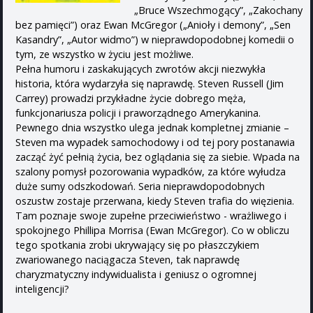
„Bruce Wszechmogący”, „Zakochany
bez pamięci”) oraz Ewan McGregor („Anioły i demony”, „Sen
Kasandry”, „Autor widmo”) w nieprawdopodobnej komedii o
tym, ze wszystko w życiu jest możliwe.
Pełna humoru i zaskakujących zwrotów akcji niezwykła
historia, która wydarzyła się naprawdę. Steven Russell (Jim
Carrey) prowadzi przykładne życie dobrego męża,
funkcjonariusza policji i praworządnego Amerykanina.
Pewnego dnia wszystko ulega jednak kompletnej zmianie –
Steven ma wypadek samochodowy i od tej pory postanawia
zacząć żyć pełnią życia, bez oglądania się za siebie. Wpada na
szalony pomysł pozorowania wypadków, za które wyłudza
duże sumy odszkodowań. Seria nieprawdopodobnych
oszustw zostaje przerwana, kiedy Steven trafia do więzienia.
Tam poznaje swoje zupełne przeciwieństwo - wrażliwego i
spokojnego Phillipa Morrisa (Ewan McGregor). Co w obliczu
tego spotkania zrobi ukrywający się po płaszczykiem
zwariowanego naciągacza Steven, tak naprawdę
charyzmatyczny indywidualista i geniusz o ogromnej
inteligencji?