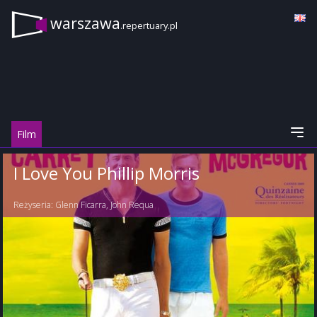
warszawa
.repertuary.pl
Film
I Love You Phillip Morris
Reżyseria:
Glenn Ficarra
,
John Requa