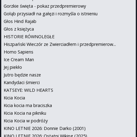
Gorzkie święta - pokaz przedpremierowy
Gołąb przysiadł na gałęzi i rozmyśla o istnieniu
Głos Hind Rajab
Głos z księżyca
HISTORIE RÓWNOLEGŁE
Hiszpański Wieczór ze Zwierciadłem i przedpremierow...
Homo Sapiens
Ice Cream Man
Jej piekło
Jutro będzie nasze
Kandydaci śmierci
KATSEYE: WILD HEARTS
Kicia Kocia
Kicia kocia ma braciszka
Kicia Kocia na pikniku
Kicia Kocia w podróży
KINO LETNIE 2026: Donnie Darko (2001)
KINO LETNIE 2026: Ostatni Wiking (2025)