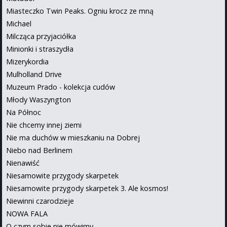
Miasteczko Twin Peaks. Ogniu krocz ze mną
Michael
Milcząca przyjaciółka
Minionki i straszydła
Mizerykordia
Mulholland Drive
Muzeum Prado - kolekcja cudów
Młody Waszyngton
Na Północ
Nie chcemy innej ziemi
Nie ma duchów w mieszkaniu na Dobrej
Niebo nad Berlinem
Nienawiść
Niesamowite przygody skarpetek
Niesamowite przygody skarpetek 3. Ale kosmos!
Niewinni czarodzieje
NOWA FALA
O czym sobie nie mówimy