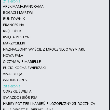
21 sierpnia
AREK.MAMA.PANORAMA
BOGACI I MARTWI
BUNTOWNIK
FRANCES HA
KRĘCIOŁEK
KSIĘGA PUSTYNI
MARZYCIELKI
NAZNACZONY: WYJŚCIE Z MROCZNEGO WYMIARU
NOWA FALA
O CZYM WIE MARIELLE
PUCIO KOCHA ZWIERZAKI
VIVALDI I JA
WRONG GIRLS
28 sierpnia
GORZKIE ŚWIĘTA
GWIAZDOZBIÓR PSA
HARRY POTTER I KAMIEŃ FILOZOFICZNY 25. ROCZNICA
JULIA PIROTTE - PIĘKNO I SIŁA