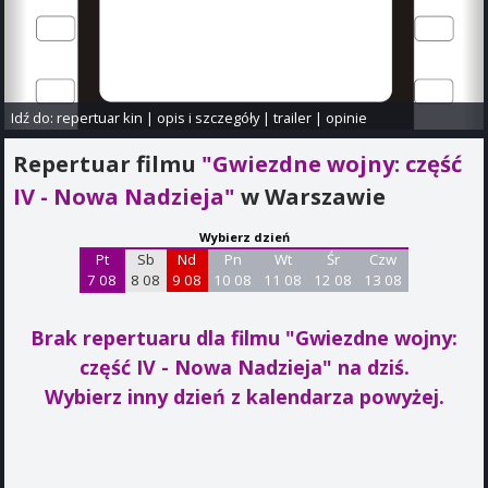
Idź do:
repertuar kin
|
opis i szczegóły
|
trailer
|
opinie
Repertuar filmu
"Gwiezdne wojny: część
IV - Nowa Nadzieja"
w Warszawie
Wybierz dzień
Pt
Sb
Nd
Pn
Wt
Śr
Czw
7 08
8 08
9 08
10 08
11 08
12 08
13 08
Brak repertuaru dla filmu "Gwiezdne wojny:
część IV - Nowa Nadzieja"
na dziś.
Wybierz inny dzień z kalendarza powyżej.