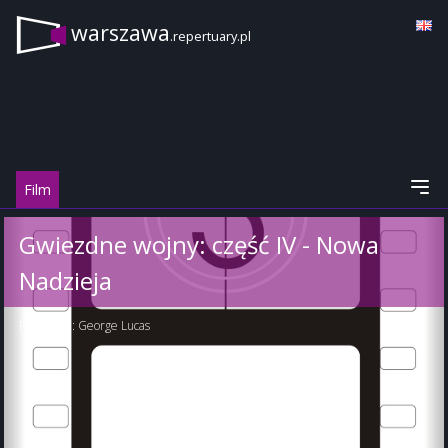
warszawa
.repertuary.pl
Film
Gwiezdne wojny: część IV - Nowa
Nadzieja
Reżyseria:
George Lucas