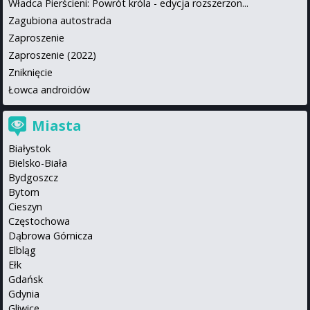
Władca Pierścieni: Powrót króla - edycja rozszerzon...
Zagubiona autostrada
Zaproszenie
Zaproszenie (2022)
Zniknięcie
Łowca androidów
Miasta
Białystok
Bielsko-Biała
Bydgoszcz
Bytom
Cieszyn
Częstochowa
Dąbrowa Górnicza
Elbląg
Ełk
Gdańsk
Gdynia
Gliwice