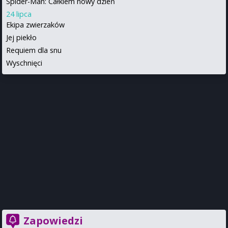
Spider-Man: Całkiem nowy dzień
24 lipca
Ekipa zwierzaków
Jej piekło
Requiem dla snu
Wyschnięci
Zapowiedzi