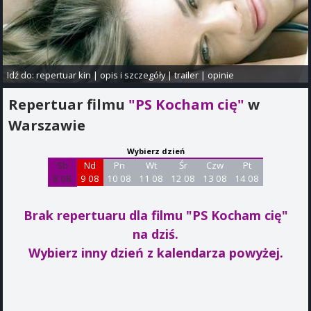
Idź do:
repertuar kin
|
opis i szczegóły
|
trailer
|
opinie
Repertuar filmu
"PS Kocham cię"
w
Warszawie
Wybierz dzień
Sb
Nd
Pn
Wt
Śr
Czw
Pt
8 08
9 08
10 08
11 08
12 08
13 08
14 08
Brak repertuaru dla filmu "PS Kocham cię"
na dziś.
Wybierz inny dzień z kalendarza powyżej.