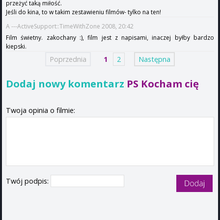
przeżyć taką miłość.
Jeśli do kina, to w takim zestawieniu filmów- tylko na ten!
A ---ActiveSupport::TimeWithZone 2008, 20:42
Film świetny. zakochany :), film jest z napisami, inaczej byłby bardzo
kiepski.
Poprzednia
1
2
Następna
Dodaj nowy komentarz
PS Kocham cię
Twoja opinia o filmie:
Twój podpis: