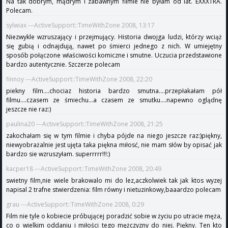
Na tak dobrym, mądrym i zabawnym filmie nie byłam od lat. EXXXTRA.
Polecam.
sylwiax ---ActiveSupport::TimeWithZone 2008, 13:17
Niezwykle wzruszający i przejmujący. Historia dwojga ludzi, którzy wciąż
się gubią i odnajdują, nawet po śmierci jednego z nich. W umiejętny
sposób połączone właściwości komiczne i smutne. Uczucia przedstawione
bardzo autentycznie. Szczerze polecam
finnoy ---ActiveSupport::TimeWithZone 2008, 22:20
piekny film....chociaz historia bardzo smutna....przepłakałam pół
filmu....czasem ze śmiechu...a czasem ze smutku....napewno oglądnę
jeszcze nie raz:)
paulina20 ---ActiveSupport::TimeWithZone 2008, 21:25
zakochałam się w tym filmie i chyba pójde na niego jeszcze raz:)piękny,
niewyobrażalnie jest ujęta taka piękna miłosć, nie mam słów by opisać jak
bardzo sie wzruszyłam. superrrrr!!!:)
kacper18 ---ActiveSupport::TimeWithZone 2008, 20:49
swietny film,nie wiele brakowalo mi do lez,aczkolwiek tak jak ktos wyzej
napisal 2 trafne stwierdzenia: film równy i nietuzinkowy,baaardzo polecam
grau ---ActiveSupport::TimeWithZone 2008, 0:29
Film nie tyle o kobiecie próbującej poradzić sobie w życiu po utracie męża,
co o wielkim oddaniu i miłości tego mężczyzny do niej. Piękny. Ten kto