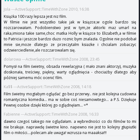
Jola ---ActiveSupport::TimeWithZone 2010, 16:38
Książka 100 razy lepsza jest niz film.
W filmie nie jest wszystko takie jak w ksiązce,w ogole bardzo się
rozczarowałam. Podobienstwo jest w tym,ze aktorki maz umarl na
raka,imiona takie same,choc matka Holly w ksiązce to Elizabeth,a w filmie
to Patricia i jeszcze bardzo duzo roznic bym znalazła. Ogolnie nie podobał
mnie sie,moze dlatego ze przeczytalm ksiazke i chcialam zobaczyc
odzwierciedlenie,ale rozczarowalam się.
dolarowa ---ActiveSupport::TimeWithZone 2008, 23:45
Pomysł na film świetny, obsada rewelacyjna ( mało znani aktorzy), muzyka
doskonała, treściwy, piękny, warty oglądnięcia - chociażby dlatego aby
później samemu móc ocenić film.
Ka$$ ---ActiveSupport::TimeWithZone 2008, 14:18
Film świetny mogłabym oglądać go bez przerwy.. nie jest kolejna cudowna
romantyczna komedia... ma w sobie coś niesamowitego... a P.S. Dziękuje
Pewnej osobie dzięki której go oglądnęłam... =*
Fabienne ---ActiveSupport::TimeWithZone 2008, 16:33
dawno czegoś takiego nie oglądałam. a wybredności co do filmów to mi
nie brakuje. naprawdę świetne kino. napewno nie jest to kolejny głupiutki
film o miłości....polecam ale uwaga! wzrusza na maaaksa!!!