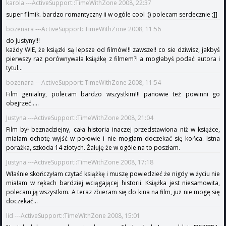
karola ---ActiveSupport::TimeWithZone 2008, 22:37
super filmik. bardzo romantyczny ii w ogóle cool :)) polecam serdecznie ;]]
bozenara ---ActiveSupport::TimeWithZone 2008, 11:56
do Justyny!!!
każdy WIE, że ksiązki są lepsze od filmów!!! zawsze!! co sie dziwisz, jakbyś
pierwszy raz porównywała książkę z filmem?! a mogłabyś podać autora i
tytul...
bozenara ---ActiveSupport::TimeWithZone 2008, 11:54
Film genialny, polecam bardzo wszystkim!!! panowie też powinni go
obejrzeć.....
Justyna ---ActiveSupport::TimeWithZone 2008, 21:04
Film był beznadziejny, cała historia inaczej przedstawiona niż w książce,
miałam ochotę wyjść w połowie i nie mogłam doczekać się końca. Istna
porażka, szkoda 14 złotych. Żałuję że w ogóle na to poszłam.
Justyna ---ActiveSupport::TimeWithZone 2008, 17:18
Właśnie skończyłam czytać książkę i muszę powiedzieć że nigdy w życiu nie
miałam w rękach bardziej wciągającej historii. Książka jest niesamowita,
polecam ją wszystkim. A teraz zbieram się do kina na film, już nie mogę się
doczekać...
lid ---ActiveSupport::TimeWithZone 2008, 15:01