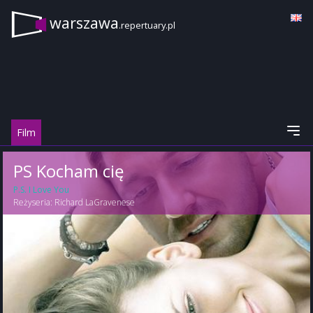
warszawa
.repertuary.pl
Film
PS Kocham cię
P.S. I Love You
Reżyseria:
Richard LaGravenese