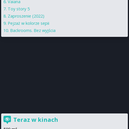
Vaiana
Toy story 5
Zaproszenie (2022)
Pejzaż w kolorze sepii
Backrooms. Bez wyjścia
Teraz w kinach