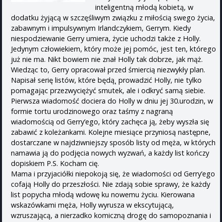
inteligentną młodą kobietą, w
dodatku żyjącą w szczęśliwym związku z miłością swego życia,
zabawnym i impulsywnym Irlandczykiem, Gerrym. Kiedy
niespodziewanie Gerry umiera, życie uchodzi także z Holly.
Jedynym człowiekiem, który może jej pomóc, jest ten, którego
już nie ma. Nikt bowiem nie znał Holly tak dobrze, jak mąż.
Wiedząc to, Gerry opracował przed śmiercią niezwykły plan.
Napisał serię listów, które będą˛ prowadzić Holly, nie tylko
pomagając przezwyciężyć smutek, ale i odkryć samą siebie.
Pierwsza wiadomość dociera do Holly w dniu jej 30.urodzin, w
formie tortu urodzinowego oraz taśmy z nagraną
wiadomością od Gerry’ego, który zachęca ją, żeby wyszła się
zabawić z koleżankami. Kolejne miesiące przyniosą następne,
dostarczane w najdziwniejszy sposób listy od męża, w których
namawia ją do podjęcia nowych wyzwań, a każdy list kończy
dopiskiem P.S. Kocham cię.
Mama i przyjaciółki niepokoją się, że wiadomości od Gerry’ego
cofają Holly do przeszłości. Nie zdają sobie sprawy, że każdy
list popycha młodą wdowę ku nowemu życiu. Kierowana
wskazówkami męża, Holly wyrusza w ekscytującą,
wzruszającą, a nierzadko komiczną drogę do samopoznania i