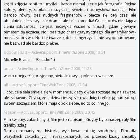
kręcił zdjęcia robił to i myślał - każde niemal ujęcie jak fotografia. Piękne
kolory, plenery, kapitalna muzyka (!), świetna i pomysłowa narracja. Film
bardzo równy, bez nudnych fragmentów - płacze się cały czas, ale
absolutnie nie łzawy - nie dramat ale i nie komedia! Gra aktorów nie dająca
cienia sztuczności, co jest niezwykle ważne w filmach, gdzie głównym
tematem są uczucia. No i bez tego charakterystycznego dla amerykanów -
moralizatorstwa. No i te twarze kobiet i mężczyzn - nie wypomadowane,
nie bez wad ale bardzo piękne.
odpowiedź :) ---ActiveSupport::TimeWithZone 2008, 13:51
Michelle Branch - "Breathe" :)
aqua ---ActiveSupport::TimeWithZone 2008, 11:28
warto obejrzeć :) przyjemny, nietuzinkowy... polecam szczerze
alf ---ActiveSupport::TimeWithZone 2008, 17:34
.. cóż, cała sala śmieje się w momencie, kiedy dwoje rozstaje się na zawsze,
ale zabawne. Chyba, że ludzie.. cieszą się owładnięci refleksją nad sobą i
swoim szczęściem, które maja obok siebie, no to co innego.
reason ---ActiveSupport::TimeWithZone 2008, 20:45
Film świetny. zakochany :), film jest z napisami. Gdyby było inaczej, cały film
trafiłby szlag.
Bardzo romantyczna historia, wyjątkowo mi się spodobała. Film dla
wszystkich zakochanych i niezakochanych, bo przecież każdy chciałby