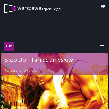
warszawa
.repertuary.pl
Film
Step Up - Taniec zmysłów
Step Up
Reżyseria:
Anne Fletcher