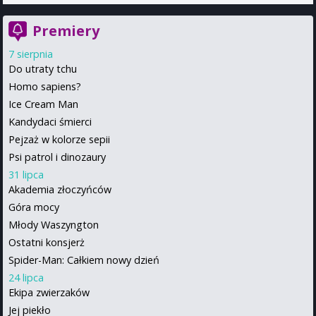
Premiery
7 sierpnia
Do utraty tchu
Homo sapiens?
Ice Cream Man
Kandydaci śmierci
Pejzaż w kolorze sepii
Psi patrol i dinozaury
31 lipca
Akademia złoczyńców
Góra mocy
Młody Waszyngton
Ostatni konsjerż
Spider-Man: Całkiem nowy dzień
24 lipca
Ekipa zwierzaków
Jej piekło