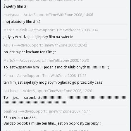
Świetny film ;) !!
martynaa ---ActiveSupport::TimeWithZone 2008, 14:06
moj ulubiony film :) :) :)
Marcin Mielnik ---ActiveSupport::TimeWithZone 2008, 9:42
jedyny w rodzaju najlepszy film na swiecie
Asiula ---ActiveSupport::TimeWithZone 2008, 20:42
on jest super kocham ten film ;*
Martu$ ---ActiveSupport::TimeWithZone 2008, 15:30
To jest wspaniały film !!!! jeden z moich ulubionych !!!!! !!!!!!!!!! !!!!! :)
Kama ---ActiveSupport::TimeWithZone 2008, 17:25
ten film jest zajefajny moglabym ogladac go przez caly czas
ila i kasia ---ActiveSupport::TimeWithZone 2008, 12:20
To jest zarombiste!!!!!!!!!!!!!!!!!!!!!! !!!!!!!!!!!!!!!!!!!!!!!!!!!!!!!! !!!!!!!!!!!!!!!!!!!!!!!!!!!!!!!!
!!!!!!!!!!!!!!!!!!!!!!!!!!!!!!!! !!!!!!!!!!!!!!!!!!!!!!!!!!!!!!!! !!!!!!!
paulinka ---ActiveSupport::TimeWithZone 2007, 15:11
** SUPER FILMIK***
Bardzo podoba mi sie ten film.. jest on poprosty zaj.bisty.:)