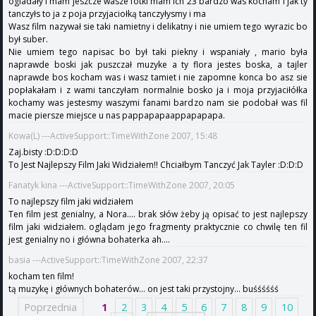
ogladały i mam jeszcze wasze fotki mam ich 23 bardzo was kocham i jak ty
tanczyłs to ja z poja przyjaciołką tanczyłysmy i ma
Wasz film nazywał sie taki namietny i delikatny i nie umiem tego wyrazic bo
był suber.
Nie umiem tego napisac bo był taki piekny i wspaniały , mario była
naprawde boski jak puszczał muzyke a ty flora jestes boska, a tajler
naprawde bos kocham was i wasz tamiet i nie zapomne konca bo asz sie
popłakałam i z wami tanczyłam normalnie bosko ja i moja przyjaciłółka
kochamy was jestesmy waszymi fanami bardzo nam sie podobał was fil
macie piersze miejsce u nas pappapapaappapapapa.
Kowa(L) ---ActiveSupport::TimeWithZone 2007, 15:48
Zaj.bisty :D:D:D:D
To Jest Najlepszy Film Jaki Widziałem!! Chciałbym Tanczyć Jak Tayler :D:D:D
Fanatyk kina ---ActiveSupport::TimeWithZone 2007, 20:05
To najlepszy film jaki widziałem
Ten film jest genialny, a Nora.... brak słów żeby ją opisać to jest najlepszy
film jaki widziałem. oglądam jego fragmenty praktycznie co chwilę ten fil
jest genialny no i główna bohaterka ah....
basia ---ActiveSupport::TimeWithZone 2007, 22:37
kocham ten film!
tą muzykę i głównych bohaterów... on jest taki przystojny... buśśśśśś
Poprzednia
1
2
3
4
5
6
7
8
9
10