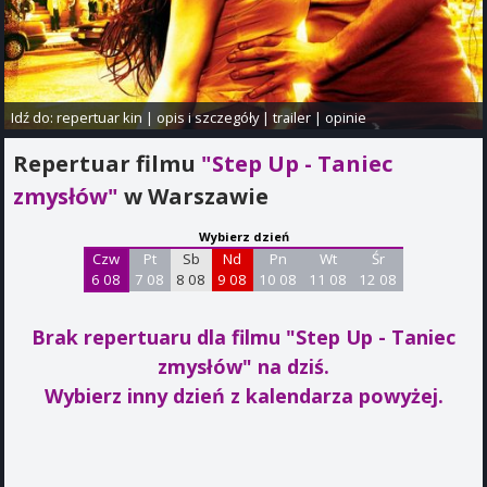
Idź do:
repertuar kin
|
opis i szczegóły
|
trailer
|
opinie
Repertuar filmu
"Step Up - Taniec
zmysłów"
w Warszawie
Wybierz dzień
Czw
Pt
Sb
Nd
Pn
Wt
Śr
6 08
7 08
8 08
9 08
10 08
11 08
12 08
Brak repertuaru dla filmu "Step Up - Taniec
zmysłów"
na dziś.
Wybierz inny dzień z kalendarza powyżej.