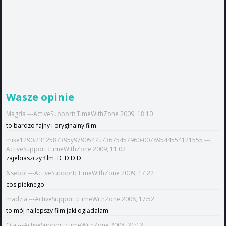
Wasze opinie
Magda ---ActiveSupport::TimeWithZone 2009, 18:10
to bardzo fajny i oryginalny film
mike1290.2312587395y9790547u73675457960-00789544554121555 ---
ActiveSupport::TimeWithZone 2009, 11:02
zajebiaszczy film :D :D:D:D
&sebol ---ActiveSupport::TimeWithZone 2009, 17:22
cos pieknego
madzia ---ActiveSupport::TimeWithZone 2008, 17:52
to mój najlepszy film jaki oglądałam
Ola ---ActiveSupport::TimeWithZone 2008, 21:12