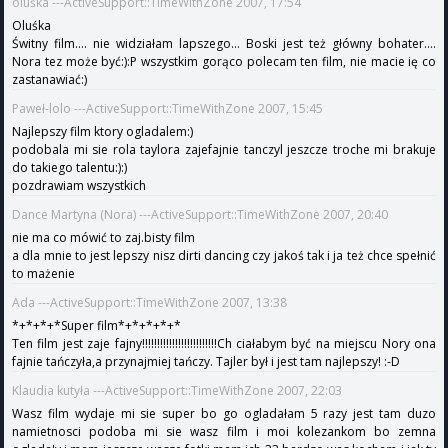
oluśka ---ActiveSupport::TimeWithZone 2007, 17:54
Oluśka
Świtny film.... nie widziałam lapszego... Boski jest też główny bohater....
Nora tez może być:):P wszystkim gorąco polecam ten film, nie macie ię co
zastanawiać:)
Paweł-lolo ---ActiveSupport::TimeWithZone 2007, 15:45
Najlepszy film ktory ogladalem:)
podobala mi sie rola taylora zajefajnie tanczyl jeszcze troche mi brakuje
do takiego talentu:):)
pozdrawiam wszystkich
Dance Martyna (Nora) ---ActiveSupport::TimeWithZone 2007, 20:40
nie ma co mówić to zaj.bisty film
a dla mnie to jest lepszy nisz dirti dancing czy jakoś tak i ja też chce spełnić
to mażenie
Ada ---ActiveSupport::TimeWithZone 2007, 13:38
*+*+*+*Super film*+*+*+*+*
Ten film jest zaje fajny!!!!!!!!!!!!!!!!!!!!!!!!!Ch ciałabym być na miejscu Nory ona
fajnie tańczyła,a przynajmiej tańczy. Tajler był i jest tam najlepszy! :-D
Klaudia kutyła ---ActiveSupport::TimeWithZone 2007, 22:03
Wasz film wydaje mi sie super bo go ogladałam 5 razy jest tam duzo
namietnosci podoba mi sie wasz film i moi kolezankom bo zemna