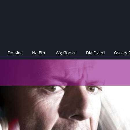
Do Kina
Na Film
Wg Godzin
Dla Dzieci
Oscary 