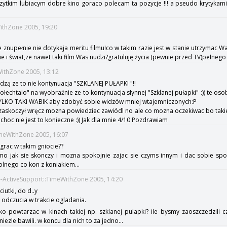
tkim lubiacym dobre kino goraco polecam ta pozycje !!! a pseudo krytykami
WithZone 2005, 19:20
ie znupełnie nie dotykaja meritu filmu!co w takim razie jest w stanie utrzymac W
ie i świat,ze nawet taki film Was nudzi?gratuluję życia (pewnie przed TV)pełnego 
WithZone 2005, 13:12
iedzą ze to nie kontynuacja "SZKLANEJ PUŁAPKI "!!
ołechtalo" na wyobraźnie ze to kontynuacja słynnej "Szklanej pułapki" :)) te oso
TYLKO TAKI WABIK aby zdobyć sobie widzów mniej wtajemniczonych:P
e zaskoczył wręcz mozna powiedziec zawiódl no ale co mozna oczekiwac bo takie
choc nie jest to konieczne :)) Jak dla mnie 4/10 Pozdrawiam
TimeWithZone 2005, 16:07
agrac w takim gniocie??
o jak sie skonczy i mozna spokojnie zajac sie czyms innym i dac sobie spok
lnego co kon z koniakiem...
---ActiveSupport::TimeWithZone 2005, 14:20
ciutki, do d..y
e odczucia w trakcie ogladania.
 powtarzac w kinach takiej np. szklanej pulapki? ile bysmy zaoszczedzili cza
 niezle bawili. w koncu dla nich to za jedno...