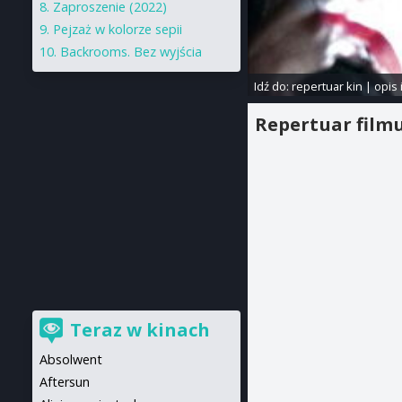
Zaproszenie (2022)
Pejzaż w kolorze sepii
Backrooms. Bez wyjścia
Idź do:
repertuar kin
|
opis 
Repertuar film
Teraz w kinach
Absolwent
Aftersun