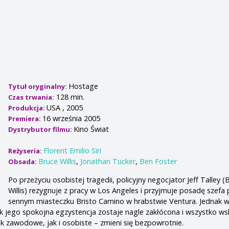
Hostage
Tytuł oryginalny:
128 min.
Czas trwania:
USA , 2005
Produkcja:
16 września 2005
Premiera:
Kino Świat
Dystrybutor filmu:
Florent Emilio Siri
Reżyseria:
Bruce Willis
,
Jonathan Tucker
,
Ben Foster
Obsada:
Po przeżyciu osobistej tragedii, policyjny negocjator Jeff Talley (
Willis) rezygnuje z pracy w Los Angeles i przyjmuje posadę szefa p
sennym miasteczku Bristo Camino w hrabstwie Ventura. Jednak 
 jego spokojna egzystencja zostaje nagle zakłócona i wszystko ws
tak zawodowe, jak i osobiste – zmieni się bezpowrotnie.