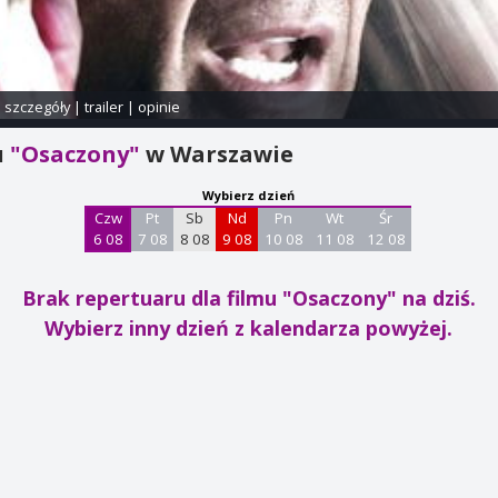
i szczegóły
|
trailer
|
opinie
u
"Osaczony"
w Warszawie
Wybierz dzień
Czw
Pt
Sb
Nd
Pn
Wt
Śr
6 08
7 08
8 08
9 08
10 08
11 08
12 08
Brak repertuaru dla filmu "Osaczony"
na dziś.
Wybierz inny dzień z kalendarza powyżej.