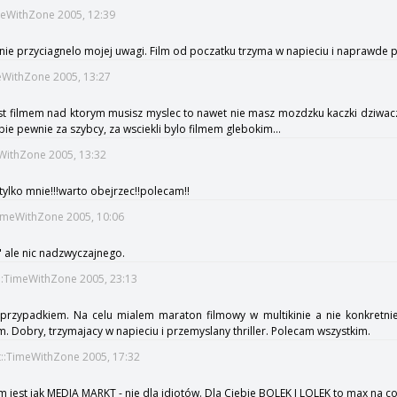
meWithZone 2005, 12:39
nie przyciagnelo mojej uwagi. Film od poczatku trzyma w napieciu i naprawde p
eWithZone 2005, 13:27
est filmem nad ktorym musisz myslec to nawet nie masz mozdzku kaczki dziwaczk
bie pewnie za szybcy, za wsciekli bylo filmem glebokim...
WithZone 2005, 13:32
tylko mnie!!!warto obejrzec!!polecam!!
TimeWithZone 2005, 10:06
a" ale nic nadzwyczajnego.
::TimeWithZone 2005, 23:13
zypadkiem. Na celu mialem maraton filmowy w multikinie a nie konkretnie t
 Dobry, trzymajacy w napieciu i przemyslany thriller. Polecam wszystkim.
t::TimeWithZone 2005, 17:32
lm jest jak MEDIA MARKT - nie dla idiotów. Dla Ciebie BOLEK I LOLEK to max na c