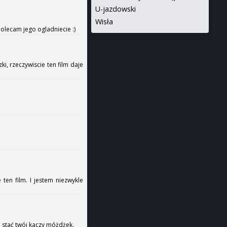
U-jazdowski
Wisła
olecam jego ogladniecie :)
i, rzeczywiscie ten film daje
en film. I jestem niezwykle
o stać twój kaczy móżdżek.