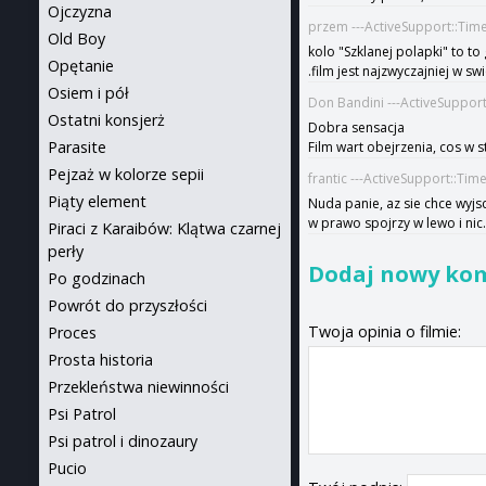
Ojczyzna
przem ---ActiveSupport::Tim
Old Boy
kolo "Szklanej polapki" to t
Opętanie
.film jest najzwyczajniej w s
Osiem i pół
Don Bandini ---ActiveSuppor
Ostatni konsjerż
Dobra sensacja
Parasite
Film wart obejrzenia, cos w 
Pejzaż w kolorze sepii
frantic ---ActiveSupport::Ti
Piąty element
Nuda panie, az sie chce wyjsc
w prawo spojrzy w lewo i nic.
Piraci z Karaibów: Klątwa czarnej
perły
Dodaj nowy ko
Po godzinach
Powrót do przyszłości
Twoja opinia o filmie:
Proces
Prosta historia
Przekleństwa niewinności
Psi Patrol
Psi patrol i dinozaury
Pucio