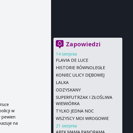
Zapowiedzi
14 sierpnia
FLAVIA DE LUCE
HISTORIE RÓWNOLEGŁE
KONIEC ULICY DĘBOWEJ
LALKA
ODZYSKANY
SUPERFUTRZAK I ZŁOŚLIWA
WIEWIÓRKA
Bruce
olicji w
TYLKO JEDNA NOC
w pewien
WSZYSCY MOI WROGOWIE
kazuje na
21 sierpnia
AREK.MAMA.PANORAMA