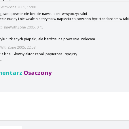
eWithZone 2005, 15:00
o gowno pewnie nie bedzie nawet lezec w wypozyczalni
wiecie nudny i nie wcale nie trzyma w napieciu co powinno byc standardem w taki
t::TimeWithZone 2005, 0:45
stylu "Szklanych płapek", ale bardziej na poważnie. Polecam
meWithZone 2005, 22:53
 z kina. Glowny aktor zapali papierosa...spojrzy
..
mentarz
Osaczony