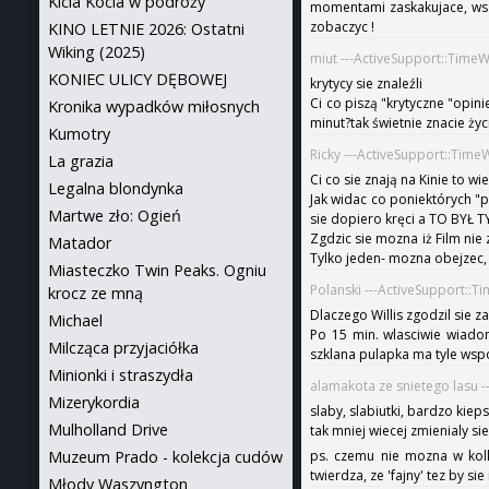
Kicia Kocia w podróży
momentami zaskakujace, wszy
zobaczyc !
KINO LETNIE 2026: Ostatni
Wiking (2025)
miut ---ActiveSupport::Time
KONIEC ULICY DĘBOWEJ
krytycy sie znaleźli
Ci co piszą "krytyczne "opin
Kronika wypadków miłosnych
minut?tak świetnie znacie życ
Kumotry
Ricky ---ActiveSupport::Time
La grazia
Ci co sie znają na Kinie to w
Legalna blondynka
Jak widac co poniektórych "p
Martwe zło: Ogień
sie dopiero kręci a TO BYŁ 
Zgdzic sie mozna iż Film ni
Matador
Tylko jeden- mozna obejzec, 
Miasteczko Twin Peaks. Ogniu
Polanski ---ActiveSupport::
krocz ze mną
Dlaczego Willis zgodzil sie z
Michael
Po 15 min. wlasciwie wiadom
Milcząca przyjaciółka
szklana pulapka ma tyle wspo
Minionki i straszydła
alamakota ze snietego lasu 
Mizerykordia
slaby, slabiutki, bardzo kieps
Mulholland Drive
tak mniej wiecej zmienialy si
Muzeum Prado - kolekcja cudów
ps. czemu nie mozna w kolko
twierdza, ze 'fajny' tez by sie
Młody Waszyngton