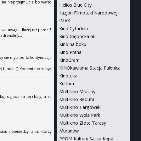
 sie nieprzejmujcie bo warto
Helios Blue City
Iluzjon Filmoteki Narodowej
IMAX
Kino Cytadela
aszą uwage dłużej niż przez 5
adrenaliny...
Kino Głębocka 66
Kino na boku
Kino Praha
by sie mylą bo ta kontynuacja
KinoGram
KINOkawiarna Stacja Falenica
j fabule :)) Koment moze byc
Kinoteka
Kultura
Multikino Młociny
oj ogladania tej chaly, a ze
Multikino Reduta
Multikino Targówek
Multikino Wola Park
Multikino Złote Tarasy
Muranów
su i pieniedzy! a ci, ktorzy
PROM Kultury Saska Kępa