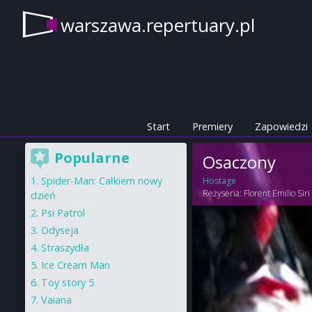
warszawa.repertuary.pl
Start
Premiery
Zapowiedzi
Popularne
Osaczony
Spider-Man: Całkiem nowy
Hostage
Reżyseria:
Florent Emilio Siri
dzień
Psi Patrol
Odyseja
Straszydła
Ice Cream Man
Toy story 5
Vaiana