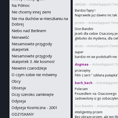
eMGiek ---ActiveSupport::Ti
Na Północ
Bardzo fajny !
Nie chcemy innej ziemi
Naprawde juz dawno nic tak 
Nie ma duchów w mieszkaniu na
przem ---ActiveSupport::Tim
Dobrej
Don Bandini
Niebo nad Berlinem
Jezeli dla ciebie Osaczony j
Nienawiść
gleboko do myslenia, dla cie
Niesamowite przygody
dodo ---ActiveSupport::Time
skarpetek
super
Niesamowite przygody
bardzo mi sie podobal!!i nie 
skarpetek 3. Ale kosmos!
dogmaa
---ActiveSupport::
Niewinni czarodzieje
przeciętny
O czym sobie nie mówimy
Film z serii " szklana pułapk
Obcy
bach_bach
---ActiveSupport
Obsesja
Polecam
Poszedlem na Osaczonego pr
Oczy szeroko zamknięte
zadowolony iz go zobaczylem.
Odyseja
Don Bandini ---ActiveSuppor
Odyseja Kosmiczna - 2001
inteligentny przem
ODZYSKANY
Bez obrazy przem, ale ten fi