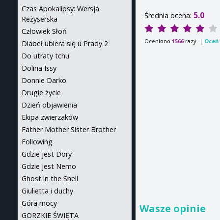
Czas Apokalipsy: Wersja
5.0
Średnia ocena:
Reżyserska
Człowiek Słoń
Oceniono
razy. |
Oceń 
1566
Diabeł ubiera się u Prady 2
Do utraty tchu
Dolina Issy
Donnie Darko
Drugie życie
Dzień objawienia
Ekipa zwierzaków
Father Mother Sister Brother
Following
Gdzie jest Dory
Gdzie jest Nemo
Ghost in the Shell
Giulietta i duchy
Góra mocy
Wasze opinie
GORZKIE ŚWIĘTA