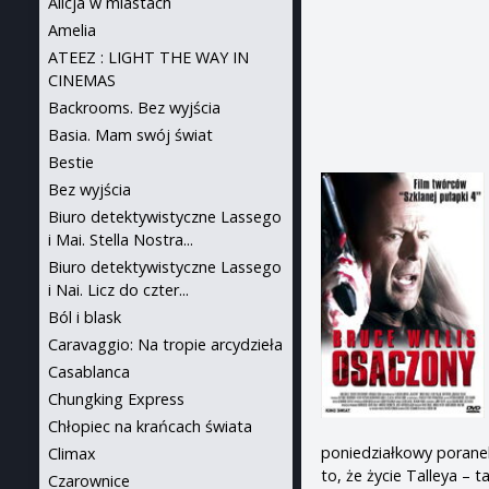
Alicja w miastach
Amelia
ATEEZ : LIGHT THE WAY IN
CINEMAS
Backrooms. Bez wyjścia
Basia. Mam swój świat
Bestie
Bez wyjścia
Biuro detektywistyczne Lassego
i Mai. Stella Nostra...
Biuro detektywistyczne Lassego
i Nai. Licz do czter...
Ból i blask
Caravaggio: Na tropie arcydzieła
Casablanca
Chungking Express
Chłopiec na krańcach świata
poniedziałkowy poranek
Climax
to, że życie Talleya – 
Czarownice