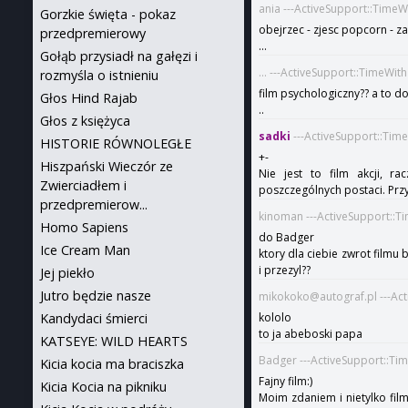
ania ---ActiveSupport::Time
Gorzkie święta - pokaz
obejrzec - zjesc popcorn - z
przedpremierowy
...
Gołąb przysiadł na gałęzi i
... ---ActiveSupport::TimeWi
rozmyśla o istnieniu
film psychologiczny?? a to 
Głos Hind Rajab
..
Głos z księżyca
sadki
---ActiveSupport::Tim
HISTORIE RÓWNOLEGŁE
+-
Hiszpański Wieczór ze
Nie jest to film akcji, ra
Zwierciadłem i
poszczególnych postaci. Prz
przedpremierow...
kinoman ---ActiveSupport::T
Homo Sapiens
do Badger
Ice Cream Man
ktory dla ciebie zwrot filmu 
i przezyl??
Jej piekło
Jutro będzie nasze
mikokoko@autograf.pl ---Act
Kandydaci śmierci
kololo
to ja abeboski papa
KATSEYE: WILD HEARTS
Badger ---ActiveSupport::Ti
Kicia kocia ma braciszka
Fajny film:)
Kicia Kocia na pikniku
Moim zdaniem i nietylko film