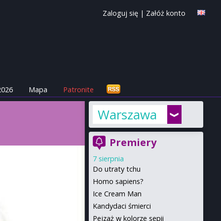
Zaloguj się
|
Załóż konto
2026
Mapa
Patronite
Warszawa
Premiery
7 sierpnia
Do utraty tchu
Homo sapiens?
Ice Cream Man
Kandydaci śmierci
Pejzaż w kolorze sepii