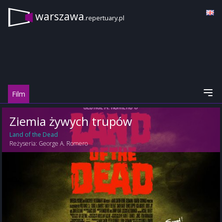
warszawa
.repertuary.pl
Film
Ziemia żywych trupów
Land of the Dead
Reżyseria:
George A. Romero