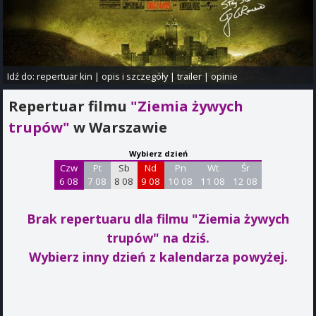
Idź do:
repertuar kin
|
opis i szczegóły
|
trailer
|
opinie
Repertuar filmu
"Ziemia żywych
trupów"
w Warszawie
Wybierz dzień
Czw
Pt
Sb
Nd
Pn
Wt
Śr
6 08
7 08
8 08
9 08
10 08
11 08
12 08
Brak repertuaru dla filmu "Ziemia żywych
trupów"
na dziś.
Wybierz inny dzień z kalendarza powyżej.