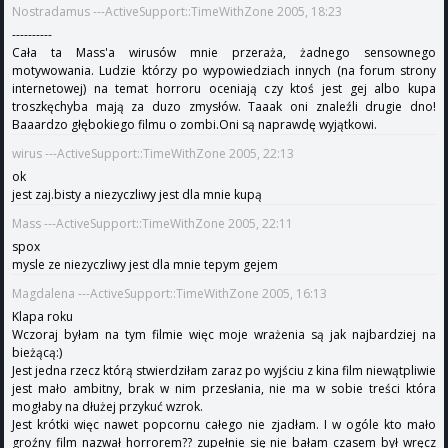
Nostradamus ---ActiveSupport::TimeWithZone 2005, 18:23
----------
Cała ta Mass'a wirusów mnie przeraża, żadnego sensownego
motywowania. Ludzie którzy po wypowiedziach innych (na forum strony
internetowej) na temat horroru oceniają czy ktoś jest gej albo kupa
troszkęchyba mają za duzo zmysłów. Taaak oni znaleźli drugie dno!
Baaardzo głębokiego filmu o zombi.Oni są naprawdę wyjątkowi.
wirus ---ActiveSupport::TimeWithZone 2005, 22:13
ok
jest zaj.bisty a niezyczliwy jest dla mnie kupą
Mass ---ActiveSupport::TimeWithZone 2005, 22:11
spox
mysle ze niezyczliwy jest dla mnie tepym gejem
Magdalena ---ActiveSupport::TimeWithZone 2005, 16:13
Klapa roku
Wczoraj byłam na tym filmie więc moje wrażenia są jak najbardziej na
bieżącą:)
Jest jedna rzecz którą stwierdziłam zaraz po wyjściu z kina film niewątpliwie
jest mało ambitny, brak w nim przesłania, nie ma w sobie treści która
mogłaby na dłużej przykuć wzrok.
Jest krótki więc nawet popcornu całego nie zjadłam. I w ogóle kto mało
groźny film nazwał horrorem?? zupełnie się nie bałam czasem był wręcz