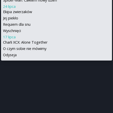
Spider-Man: Całkiem nowy dzień
24 lipca
Ekipa zwierzaków
Jej piekło
Requiem dla snu
Wyschnięci
17 lipca
Charli XCX: Alone Together
O czym sobie nie mówimy
Odyseja