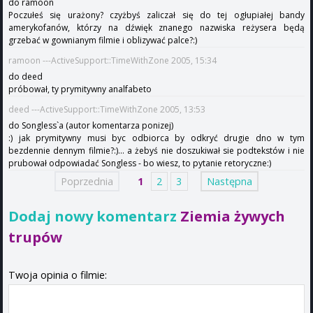
do ramoon
Poczułeś się urażony? czyżbyś zaliczał się do tej ogłupiałej bandy
amerykofanów, którzy na dźwięk znanego nazwiska reżysera będą
grzebać w gownianym filmie i oblizywać palce?:)
ramoon ---ActiveSupport::TimeWithZone 2005, 15:34
do deed
próbował, ty prymitywny analfabeto
deed ---ActiveSupport::TimeWithZone 2005, 13:53
do Songless`a (autor komentarza ponizej)
:) jak prymitywny musi byc odbiorca by odkryć drugie dno w tym
bezdennie dennym filmie?:)... a żebyś nie doszukiwał sie podtekstów i nie
prubował odpowiadać Songless - bo wiesz, to pytanie retoryczne:)
Poprzednia
1
2
3
Następna
Dodaj nowy komentarz
Ziemia żywych
trupów
Twoja opinia o filmie: