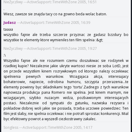
NieŻyczliwy ---ActiveSupport::TimeWithZone 2005, 16:51
.
Wiesz, zawsze sie znajda tacy co na gowno beda wolac baton.
Judasz
---ActiveSupport::TimeWithZone 2005, 16:39
taaaa
wszystko fajnie ale trzeba szczerze przyznac ze gadasz bzzdury bo
wszystkie te elementy ktore wymieniles ten film spelnia :&gt;
NieŻyczliwy ---ActiveSupport::TimeWithZone 2005, 19:27
:\
Wszystko fajnie ale nie rozumiem czemu doszukiwac sie rodzynek w
rzadkiej kupie? Niezaleznie jakie ukryte wartosci niesie ze soba LotD, jest
on przede wszystkim kinem rozrywkowym od ktorego nalezy oczekiwac
spelnienia pewnych warunkow. Wciagajaca akcja, interesujacy
bohaterowie, napiecie, odrobina humoru, szczypta przerazenia...te
elementy powinny byc skladnikami tego 'tortu'.Zadnego z tych warunkow
najnowsza produkcja pana Romero nie spelnia. Jest kinem marnym, nie
wciagajacym, szybko nuzacym widza, pozbawionym interesujacych
postaci. Niezaleznie od sympatii do gatunku, nazwiska rezysera i
pokladow dobrej woli jakie sie posiada, trzeba uczciwie powiedziec: Ten
film jest slaby, nie spelnia oczekiwac i nie potrafi sprostac konkurencji. Mial
byc efektowny powrot a wyszedl ciezkostrawny zakalec.
Songless ---ActiveSupport::TimeWithZone 2005, 14:17