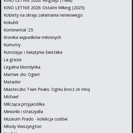
KINO LETNIE 2026: Kingsajz (1988)
KINO LETNIE 2026: Ostatni Wiking (2025)
Kobiety na skraju załamania nerwowego
Kokuhō
Kontinental '25
Kronika wypadków miłosnych
Kumotry
Kurozając i świątynia świstaka
La grazia
Legalna blondynka
Martwe zło: Ogień
Matador
Miasteczko Twin Peaks. Ogniu krocz ze mną
Michael
Milcząca przyjaciółka
Minionki i straszydła
Muzeum Prado - kolekcja cudów
Młody Waszyngton