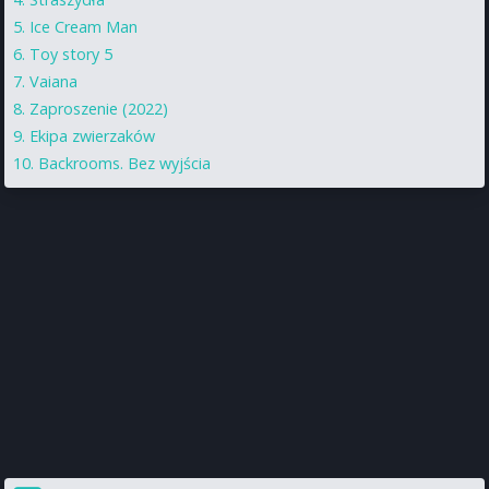
Ice Cream Man
Toy story 5
Vaiana
Zaproszenie (2022)
Ekipa zwierzaków
Backrooms. Bez wyjścia