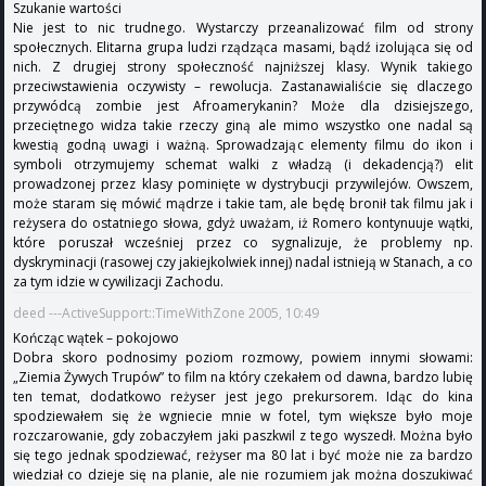
Szukanie wartości
Nie jest to nic trudnego. Wystarczy przeanalizować film od strony
społecznych. Elitarna grupa ludzi rządząca masami, bądź izolująca się od
nich. Z drugiej strony społeczność najniższej klasy. Wynik takiego
przeciwstawienia oczywisty – rewolucja. Zastanawialiście się dlaczego
przywódcą zombie jest Afroamerykanin? Może dla dzisiejszego,
przeciętnego widza takie rzeczy giną ale mimo wszystko one nadal są
kwestią godną uwagi i ważną. Sprowadzając elementy filmu do ikon i
symboli otrzymujemy schemat walki z władzą (i dekadencją?) elit
prowadzonej przez klasy pominięte w dystrybucji przywilejów. Owszem,
może staram się mówić mądrze i takie tam, ale będę bronił tak filmu jak i
reżysera do ostatniego słowa, gdyż uważam, iż Romero kontynuuje wątki,
które poruszał wcześniej przez co sygnalizuje, że problemy np.
dyskryminacji (rasowej czy jakiejkolwiek innej) nadal istnieją w Stanach, a co
za tym idzie w cywilizacji Zachodu.
deed ---ActiveSupport::TimeWithZone 2005, 10:49
Kończąc wątek – pokojowo
Dobra skoro podnosimy poziom rozmowy, powiem innymi słowami:
„Ziemia Żywych Trupów” to film na który czekałem od dawna, bardzo lubię
ten temat, dodatkowo reżyser jest jego prekursorem. Idąc do kina
spodziewałem się że wgniecie mnie w fotel, tym większe było moje
rozczarowanie, gdy zobaczyłem jaki paszkwil z tego wyszedł. Można było
się tego jednak spodziewać, reżyser ma 80 lat i być może nie za bardzo
wiedział co dzieje się na planie, ale nie rozumiem jak można doszukiwać