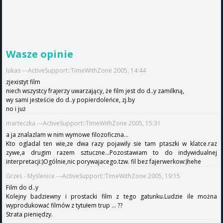
Wasze opinie
lukas ---ActiveSupport::TimeWithZone 2005, 14:44
zjexistyt film
niech wszystcy frajerzy uwarzający, że film jest do d..y zamilkną,
wy sami jesteście do d..y popierdoleńce, zj.by
no i już
marteczka ---ActiveSupport::TimeWithZone 2005, 15:31
a ja znalazlam w nim wymowe filozoficzna...
Kto ogladal ten wie,ze dwa razy pojawily sie tam ptaszki w klatce.raz
zywe,a drugim razem sztuczne...Pozostawiam to do indywidualnej
interpretacji:)Ogólnie,nic porywajacego.tzw. fil bez fajerwerkow:)hehe
Grześ - Myślenice ---ActiveSupport::TimeWithZone 2005, 19:15
Film do d..y
Kolejny badziewny i prostacki film z tego gatunku.Ludzie ile można
wyprodukować filmów z tytułem trup ... ??
Strata pieniędzy.