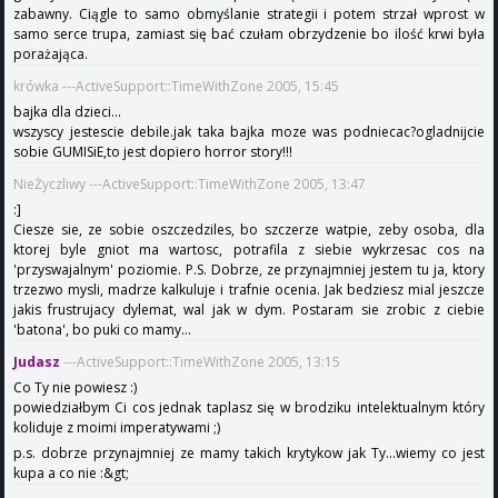
zabawny. Ciągle to samo obmyślanie strategii i potem strzał wprost w
samo serce trupa, zamiast się bać czułam obrzydzenie bo ilość krwi była
porażająca.
krówka ---ActiveSupport::TimeWithZone 2005, 15:45
bajka dla dzieci...
wszyscy jestescie debile.jak taka bajka moze was podniecac?ogladnijcie
sobie GUMISiE,to jest dopiero horror story!!!
NieŻyczliwy ---ActiveSupport::TimeWithZone 2005, 13:47
:]
Ciesze sie, ze sobie oszczedziles, bo szczerze watpie, zeby osoba, dla
ktorej byle gniot ma wartosc, potrafila z siebie wykrzesac cos na
'przyswajalnym' poziomie. P.S. Dobrze, ze przynajmniej jestem tu ja, ktory
trzezwo mysli, madrze kalkuluje i trafnie ocenia. Jak bedziesz mial jeszcze
jakis frustrujacy dylemat, wal jak w dym. Postaram sie zrobic z ciebie
'batona', bo puki co mamy...
Judasz
---ActiveSupport::TimeWithZone 2005, 13:15
Co Ty nie powiesz :)
powiedziałbym Ci cos jednak taplasz się w brodziku intelektualnym który
koliduje z moimi imperatywami ;)
p.s. dobrze przynajmniej ze mamy takich krytykow jak Ty...wiemy co jest
kupa a co nie :&gt;