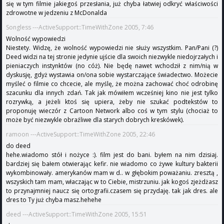
się w tym filmie jakiegoś przesłania, już chyba łatwiej odkryć właściwości
zdrowotne w jedzeniu z McDonalda
Songless ---ActiveSupport::TimeWithZone 2005, 7:46
Wolność wypowiedzi
Niestety. Widzę, że wolność wypowiedzi nie służy wszystkim. Pan/Pani (?)
Deed widzi na tej stronie jedynie ujście dla swoich niezwykle niedojrzałych i
pieniaczych instynktów (no cóż). Nie będę nawet wchodził z nim/nią w
dyskusję, gdyż wystawia on/ona sobie wystarczające świadectwo. Możecie
myśleć o filmie co chcecie, ale myślę, że można zachować choć odrobinę
szacunku dla innych zdań. Tak jak mówiłem wcześniej kino nie jest tylko
rozrywką, a jeżeli ktoś się upiera, żeby nie szukać podtekstów to
proponuję wieczór z Cartoon Network albo coś w tym stylu (chociaż to
może być niezwykle obraźliwe dla starych dobrych kreskówek).
ramoon ---ActiveSupport::TimeWithZone 2005, 22:46
do deed
hehe.wiadomo stół i nożyce :). film jest do bani. byłem na nim dzisiaj.
bardziej się bałem otwierając kefir. nie wiadomo co żywe kultury bakterii
wykombinowały. amerykanów mam w d.. w głębokim poważaniu. zresztą ,
wszyskich tam mam, właczając w to Ciebie, mistrzuniu. jak kogoś zjeżdżasz
to przynajmniej naucz się ortografii.czasem się przydaję. tak jak dres. ale
dres to Ty już chyba masz.hehehe
deed ---ActiveSupport::TimeWithZone 2005, 15:51