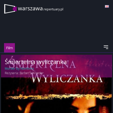
warszawa
.repertuary.pl
Film
Śmiertelna wyliczanka
Murder by Numbers
Reżyseria:
Barbet Schroeder