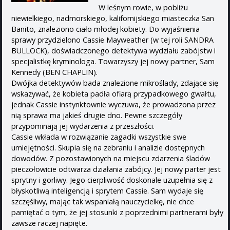
W leśnym rowie, w pobliżu
niewielkiego, nadmorskiego, kalifornijskiego miasteczka San
Banito, znaleziono ciało młodej kobiety. Do wyjaśnienia
sprawy przydzielono Cassie Mayweather (w tej roli SANDRA
BULLOCK), doświadczonego detektywa wydziału zabójstw i
specjalistkę kryminologa. Towarzyszy jej nowy partner, Sam
Kennedy (BEN CHAPLIN).
Dwójka detektywów bada znalezione mikroślady, zdające się
wskazywać, że kobieta padła ofiarą przypadkowego gwałtu,
jednak Cassie instynktownie wyczuwa, że prowadzona przez
nią sprawa ma jakieś drugie dno. Pewne szczegóły
przypominają jej wydarzenia z przeszłości.
Cassie wkłada w rozwiązanie zagadki wszystkie swe
umiejętności. Skupia się na zebraniu i analizie dostępnych
dowodów. Z pozostawionych na miejscu zdarzenia śladów
pieczołowicie odtwarza działania zabójcy. Jej nowy parter jest
sprytny i gorliwy. Jego cierpliwość doskonale uzupełnia się z
błyskotliwą inteligencją i sprytem Cassie. Sam wydaje się
szczęśliwy, mając tak wspaniałą nauczycielkę, nie chce
pamiętać o tym, że jej stosunki z poprzednimi partnerami były
zawsze raczej napięte.