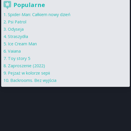
Popularne
Spider-Man: Całkiem nowy dzień
Psi Patrol
Odyseja
Straszydła
Ice Cream Man
Vaiana
Toy story 5
Zaproszenie (2022)
Pejzaż w kolorze sepii
Backrooms. Bez wyjścia