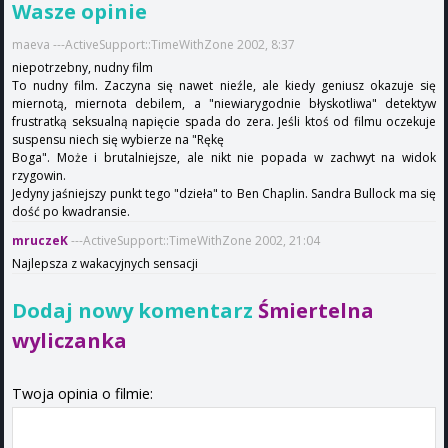
Wasze opinie
maeva ---ActiveSupport::TimeWithZone 2002, 8:37
niepotrzebny, nudny film
To nudny film. Zaczyna się nawet nieźle, ale kiedy geniusz okazuje się
miernotą, miernota debilem, a "niewiarygodnie błyskotliwa" detektyw
frustratką seksualną napięcie spada do zera. Jeśli ktoś od filmu oczekuje
suspensu niech się wybierze na "Rękę
Boga". Może i brutalniejsze, ale nikt nie popada w zachwyt na widok
rzygowin.
Jedyny jaśniejszy punkt tego "dzieła" to Ben Chaplin. Sandra Bullock ma się
dość po kwadransie.
mruczeK
---ActiveSupport::TimeWithZone 2002, 21:04
Najlepsza z wakacyjnych sensacji
Dodaj nowy komentarz
Śmiertelna
wyliczanka
Twoja opinia o filmie: