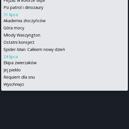
Pejzaż w kolorze sepii
Psi patrol i dinozaury
31 lipca
Akademia złoczyńców
Góra mocy
Młody Waszyngton
Ostatni konsjerż
Spider-Man: Całkiem nowy dzień
24 lipca
Ekipa zwierzaków
Jej piekło
Requiem dla snu
Wyschnięci