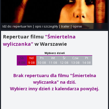
Idź do:
repertuar kin
|
opis i szczegóły
|
trailer
|
opinie
Repertuar filmu
"Śmiertelna
wyliczanka"
w Warszawie
Wybierz dzień
Sb
Nd
Pn
Wt
Śr
Czw
Pt
8 08
9 08
10 08
11 08
12 08
13 08
14 08
Brak repertuaru dla filmu "Śmiertelna
wyliczanka"
na dziś.
Wybierz inny dzień z kalendarza powyżej.