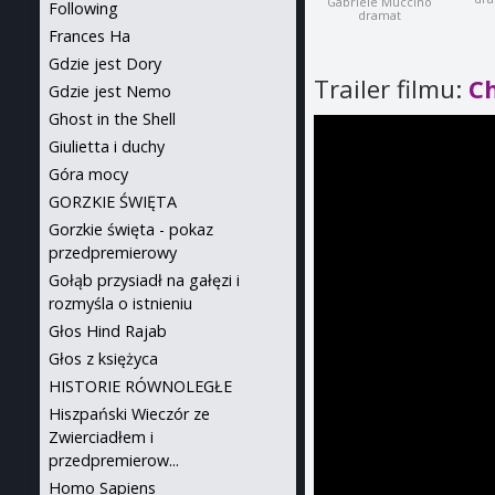
Gabriele Muccino
Following
dramat
Frances Ha
Gdzie jest Dory
Trailer filmu:
C
Gdzie jest Nemo
Ghost in the Shell
Giulietta i duchy
Góra mocy
GORZKIE ŚWIĘTA
Gorzkie święta - pokaz
przedpremierowy
Gołąb przysiadł na gałęzi i
rozmyśla o istnieniu
Głos Hind Rajab
Głos z księżyca
HISTORIE RÓWNOLEGŁE
Hiszpański Wieczór ze
Zwierciadłem i
przedpremierow...
Homo Sapiens