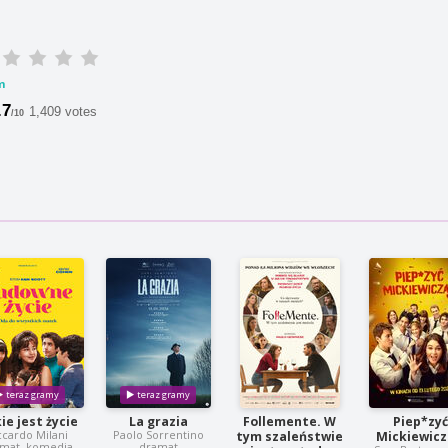
m
.7
1,409 votes
/10
ie jest życie
La grazia
Follemente. W
Piep*zy
ccardo Milani
Paolo Sorrentino
tym szaleństwie
Mickiewicz
mat, komedia
dramat