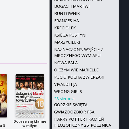
BOGACI I MARTWI
BUNTOWNIK
FRANCES HA
KRĘCIOŁEK
KSIĘGA PUSTYNI
MARZYCIELKI
NAZNACZONY: WYJŚCIE Z
MROCZNEGO WYMIARU
NOWA FALA
O CZYM WIE MARIELLE
PUCIO KOCHA ZWIERZAKI
VIVALDI I JA
WRONG GIRLS
28 sierpnia
GORZKIE ŚWIĘTA
GWIAZDOZBIÓR PSA
HARRY POTTER I KAMIEŃ
ć
Dobrze się kłamie
FILOZOFICZNY 25. ROCZNICA
a 3
w miłym