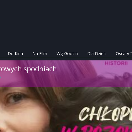
Do Kina
Na Film
Wg Godzin
Dla Dzieci
Oscary 
óżowych spodniach
a