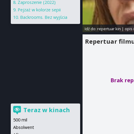
Zaproszenie (2022)
Pejzaż w kolorze sepii
Backrooms. Bez wyjścia
Idź do:
repertuar kin
|
opis 
Repertuar film
Brak rep
Teraz w kinach
500 mil
Absolwent