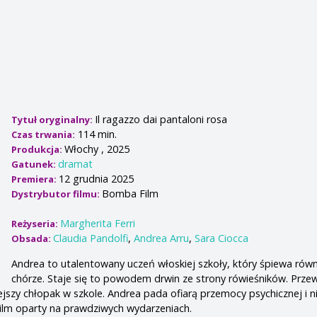
Il ragazzo dai pantaloni rosa
Tytuł oryginalny:
114 min.
Czas trwania:
Włochy , 2025
Produkcja:
dramat
Gatunek:
12 grudnia 2025
Premiera:
Bomba Film
Dystrybutor filmu:
Margherita Ferri
Reżyseria:
Claudia Pandolfi
,
Andrea Arru
,
Sara Ciocca
Obsada:
Andrea to utalentowany uczeń włoskiej szkoły, który śpiewa rów
chórze. Staje się to powodem drwin ze strony rówieśników. Prze
iejszy chłopak w szkole. Andrea pada ofiarą przemocy psychicznej i ni
Film oparty na prawdziwych wydarzeniach.