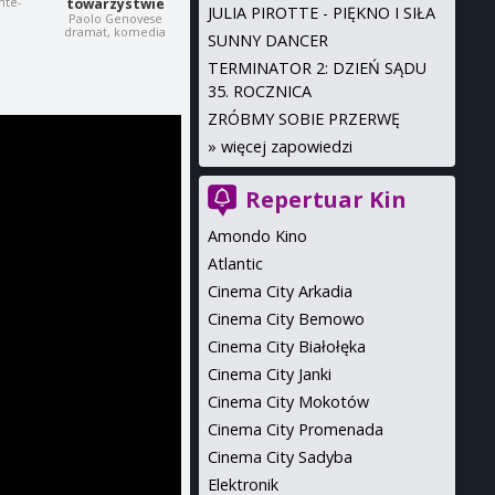
nte-
towarzystwie
JULIA PIROTTE - PIĘKNO I SIŁA
Paolo Genovese
dramat, komedia
SUNNY DANCER
TERMINATOR 2: DZIEŃ SĄDU
35. ROCZNICA
ZRÓBMY SOBIE PRZERWĘ
»
więcej zapowiedzi
Repertuar Kin
Amondo Kino
Atlantic
Cinema City Arkadia
Cinema City Bemowo
Cinema City Białołęka
Cinema City Janki
Cinema City Mokotów
Cinema City Promenada
Cinema City Sadyba
Elektronik