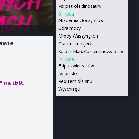
Psi patrol i dinozaury
31 lipca
Akademia złoczyńców
Góra mocy
Młody Waszyngton
awie
Ostatni konsjerż
Spider-Man: Całkiem nowy dzień
24 lipca
Ekipa zwierzaków
Jej piekło
Requiem dla snu
h"
na dziś.
Wyschnięci