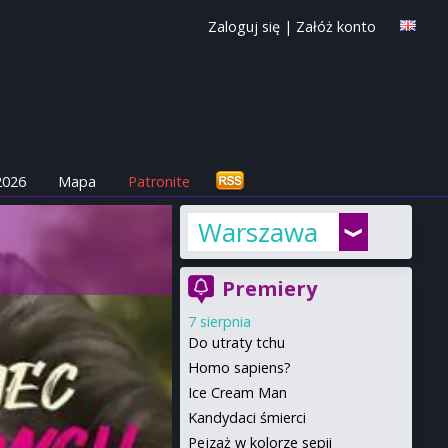
Zaloguj się
|
Załóż konto
2026
Mapa
Patronite
Warszawa
Premiery
7 sierpnia
Do utraty tchu
Homo sapiens?
Ice Cream Man
Kandydaci śmierci
Pejzaż w kolorze sepii