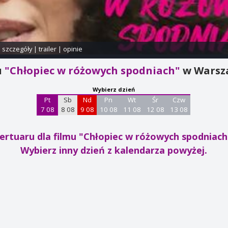
i szczegóły
|
trailer
|
opinie
u
"Chłopiec w różowych spodniach"
w Warsz
Wybierz dzień
Pt
Sb
Nd
Pn
Wt
Śr
Czw
7 08
8 08
9 08
10 08
11 08
12 08
13 08
ertuaru dla filmu "Chłopiec w różowych spodniac
Wybierz inny dzień z kalendarza powyżej.