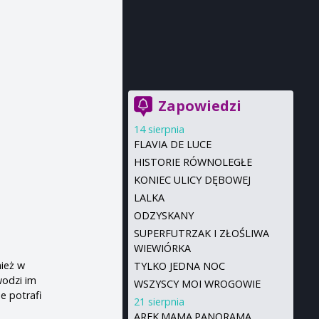
Zapowiedzi
14 sierpnia
FLAVIA DE LUCE
HISTORIE RÓWNOLEGŁE
KONIEC ULICY DĘBOWEJ
LALKA
ODZYSKANY
SUPERFUTRZAK I ZŁOŚLIWA
WIEWIÓRKA
nież w
TYLKO JEDNA NOC
wodzi im
WSZYSCY MOI WROGOWIE
e potrafi
21 sierpnia
AREK.MAMA.PANORAMA