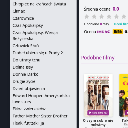
Chłopiec na krańcach świata
0.0
Średnia ocena:
Climax
Czarownice
Oceniono
razy. |
Oceń fil
0
Czas Apokalipsy
Ocena
:
6
IMDb©
Czas Apokalipsy: Wersja
Reżyserska
Człowiek Słoń
Diabeł ubiera się u Prady 2
Podobne filmy
Do utraty tchu
Dolina Issy
Donnie Darko
Drugie życie
Dzień objawienia
Edward Hopper. Amerykańska
love story
Ekipa zwierzaków
Father Mother Sister Brother
O czym sobie nie
Tak
Fleak. futrzak i ja
Ri
mówimy
dra