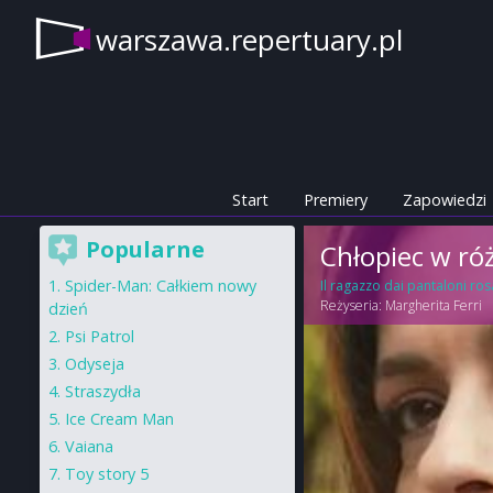
warszawa.repertuary.pl
Start
Premiery
Zapowiedzi
Popularne
Chłopiec w r
Spider-Man: Całkiem nowy
Il ragazzo dai pantaloni ros
Reżyseria:
Margherita Ferri
dzień
Psi Patrol
Odyseja
Straszydła
Ice Cream Man
Vaiana
Toy story 5