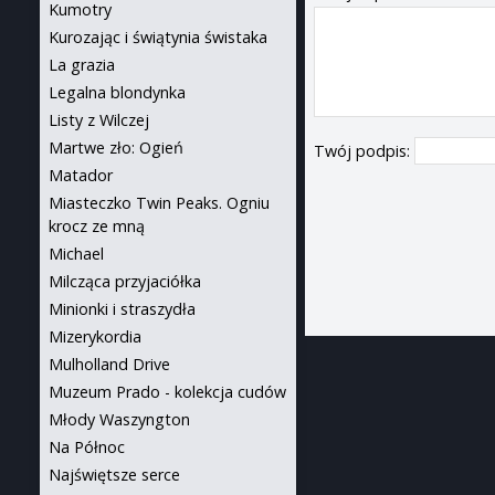
Kumotry
Kurozając i świątynia świstaka
La grazia
Legalna blondynka
Listy z Wilczej
Martwe zło: Ogień
Twój podpis:
Matador
Miasteczko Twin Peaks. Ogniu
krocz ze mną
Michael
Milcząca przyjaciółka
Minionki i straszydła
Mizerykordia
Mulholland Drive
Muzeum Prado - kolekcja cudów
Młody Waszyngton
Na Północ
Najświętsze serce