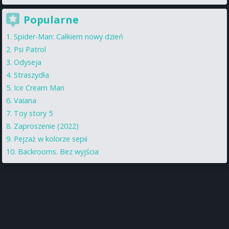
Popularne
Spider-Man: Całkiem nowy dzień
Psi Patrol
Odyseja
Straszydła
Ice Cream Man
Vaiana
Toy story 5
Zaproszenie (2022)
Pejzaż w kolorze sepii
Backrooms. Bez wyjścia