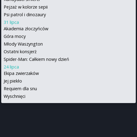
Pejzaż w kolorze sepii
Psi patrol i dinozaury
31 lipca
Akademia złoczyńców
Góra mocy
Młody Waszyngton
Ostatni konsjerż
Spider-Man: Całkiem nowy dzień
24 lipca
Ekipa zwierzaków
Jej piekło
Requiem dla snu
Wyschnięci