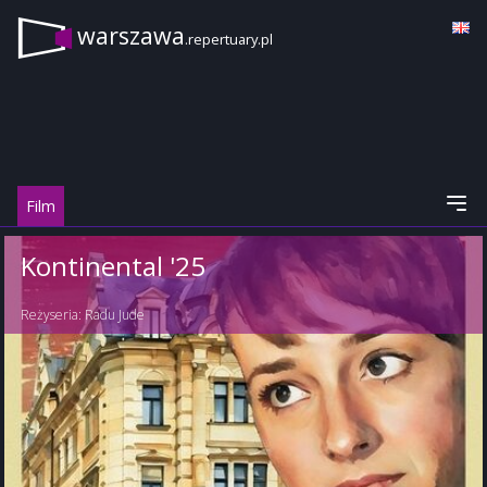
warszawa
.repertuary.pl
Film
Kontinental '25
Reżyseria:
Radu Jude