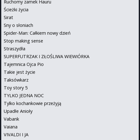
Ruchomy zamek Hauru
Ścieżki życia
Sirat
Sny o słoniach
Spider-Man: Całkiem nowy dzień
Stop making sense
Straszydła
SUPERFUTRZAK I ZŁOŚLIWA WIEWIÓRKA
Tajemnica Ojca Pio
Takie jest życie
Taksówkarz
Toy story 5
TYLKO JEDNA NOC
Tylko kochankowie przeżyją
Upadłe Anioły
Vabank
Vaiana
VIVALDI I JA