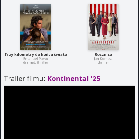
Trzy kilometry do końca świata
Rocznica
Emanuel Parvu
Jan Komasa
dramat, thriller
thriller
Trailer filmu:
Kontinental '25