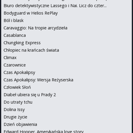
Biuro detektywistyczne Lassego i Nai. Licz do czter...
Bodyguard w Helios RePlay
Ból i blask
Caravaggio: Na tropie arcydzieła
Casablanca
Chungking Express
Chłopiec na krańcach świata
Climax
Czarownice
Czas Apokalipsy
Czas Apokalipsy: Wersja Reżyserska
Człowiek Słoń
Diabeł ubiera się u Prady 2
Do utraty tchu
Dolina Issy
Drugie życie
Dzień objawienia
Edward Hopper. Amerykańska love story