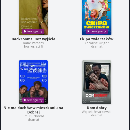
Backrooms. Bez wyjścia
Ekipa zwierzaków
Kane Parsons
Caroline Origer
horror, sci-fi
dramat
Nie ma duchów w mieszkaniu na
Dom dobry
Wojtek Smarzowski
Dobrej
dramat
Emi Buchwald
dramat