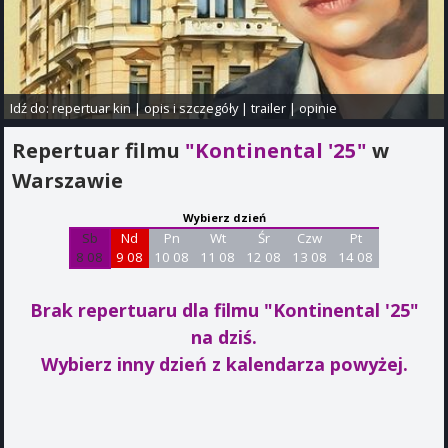
Idź do:
repertuar kin
|
opis i szczegóły
|
trailer
|
opinie
Repertuar filmu
"Kontinental '25"
w
Warszawie
Wybierz dzień
Sb
Nd
Pn
Wt
Śr
Czw
Pt
8 08
9 08
10 08
11 08
12 08
13 08
14 08
Brak repertuaru dla filmu "Kontinental '25"
na dziś.
Wybierz inny dzień z kalendarza powyżej.