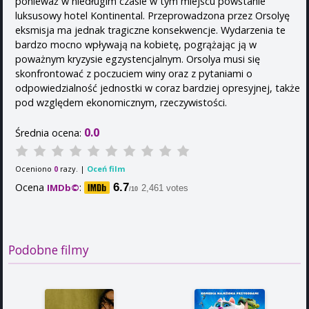
ponieważ w niedługim czasie w tym miejscu powstanie
luksusowy hotel Kontinental. Przeprowadzona przez Orsolyę
eksmisja ma jednak tragiczne konsekwencje. Wydarzenia te
bardzo mocno wpływają na kobietę, pogrążając ją w
poważnym kryzysie egzystencjalnym. Orsolya musi się
skonfrontować z poczuciem winy oraz z pytaniami o
odpowiedzialność jednostki w coraz bardziej opresyjnej, także
pod względem ekonomicznym, rzeczywistości.
0.0
Średnia ocena:
Oceniono
razy. |
Oceń film
0
Ocena
:
6.7
IMDb©
2,461 votes
/10
Podobne filmy