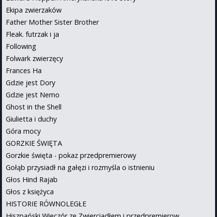
Ekipa zwierzaków
Father Mother Sister Brother
Fleak. futrzak i ja
Following
Folwark zwierzęcy
Frances Ha
Gdzie jest Dory
Gdzie jest Nemo
Ghost in the Shell
Giulietta i duchy
Góra mocy
GORZKIE ŚWIĘTA
Gorzkie święta - pokaz przedpremierowy
Gołąb przysiadł na gałęzi i rozmyśla o istnieniu
Głos Hind Rajab
Głos z księżyca
HISTORIE RÓWNOLEGŁE
Hiszpański Wieczór ze Zwierciadłem i przedpremierow...