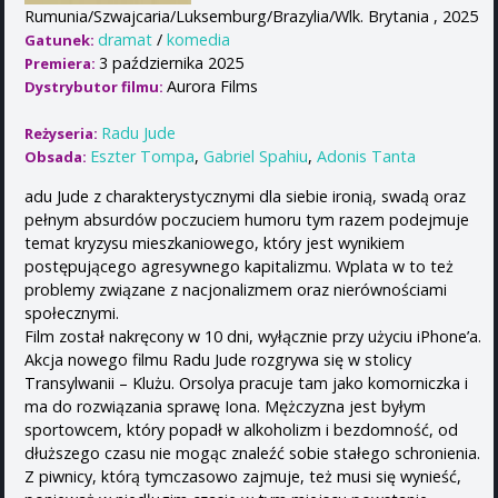
Rumunia/Szwajcaria/Luksemburg/Brazylia/Wlk. Brytania , 2025
dramat
/
komedia
Gatunek:
3 października 2025
Premiera:
Aurora Films
Dystrybutor filmu:
Radu Jude
Reżyseria:
Eszter Tompa
,
Gabriel Spahiu
,
Adonis Tanta
Obsada:
adu Jude z charakterystycznymi dla siebie ironią, swadą oraz
pełnym absurdów poczuciem humoru tym razem podejmuje
temat kryzysu mieszkaniowego, który jest wynikiem
postępującego agresywnego kapitalizmu. Wplata w to też
problemy związane z nacjonalizmem oraz nierównościami
społecznymi.
Film został nakręcony w 10 dni, wyłącznie przy użyciu iPhone’a.
Akcja nowego filmu Radu Jude rozgrywa się w stolicy
Transylwanii – Klużu. Orsolya pracuje tam jako komorniczka i
ma do rozwiązania sprawę Iona. Mężczyzna jest byłym
sportowcem, który popadł w alkoholizm i bezdomność, od
dłuższego czasu nie mogąc znaleźć sobie stałego schronienia.
Z piwnicy, którą tymczasowo zajmuje, też musi się wynieść,