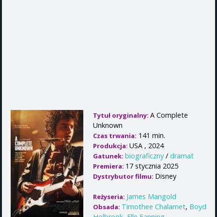
A Complete
Tytuł oryginalny:
Unknown
141 min.
Czas trwania:
USA , 2024
Produkcja:
biograficzny
/
dramat
Gatunek:
17 stycznia 2025
Premiera:
Disney
Dystrybutor filmu:
James Mangold
Reżyseria:
Timothee Chalamet
,
Boyd
Obsada:
Holbrook
,
Elle Fanning