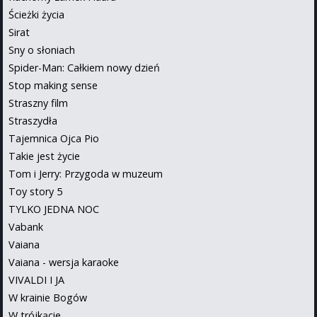
Ścieżki życia
Sirat
Sny o słoniach
Spider-Man: Całkiem nowy dzień
Stop making sense
Straszny film
Straszydła
Tajemnica Ojca Pio
Takie jest życie
Tom i Jerry: Przygoda w muzeum
Toy story 5
TYLKO JEDNA NOC
Vabank
Vaiana
Vaiana - wersja karaoke
VIVALDI I JA
W krainie Bogów
W trójkącie