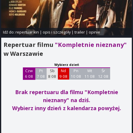
Idź do:
repertuar kin
|
opis i szczegóły
|
trailer
|
opinie
Repertuar filmu
"Kompletnie nieznany"
w Warszawie
Wybierz dzień
Czw
Pt
Sb
Nd
Pn
Wt
Śr
6 08
7 08
8 08
9 08
10 08
11 08
12 08
Brak repertuaru dla filmu "Kompletnie
nieznany"
na dziś.
Wybierz inny dzień z kalendarza powyżej.