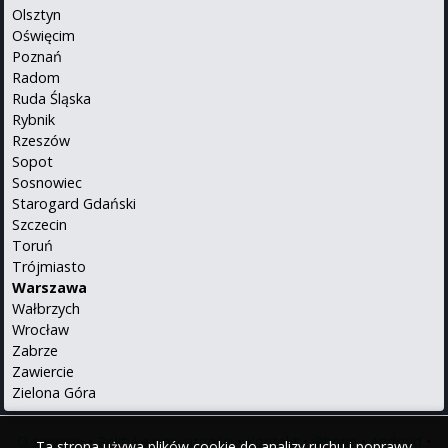
Olsztyn
Oświęcim
Poznań
Radom
Ruda Śląska
Rybnik
Rzeszów
Sopot
Sosnowiec
Starogard Gdański
Szczecin
Toruń
Trójmiasto
Warszawa
Wałbrzych
Wrocław
Zabrze
Zawiercie
Zielona Góra
O serwisie
•
Polityka prywatności
•
Kontakt
•
iPhone
•
Android
•
Ta strona używa plików cookie do analizy ruchu i poprawy