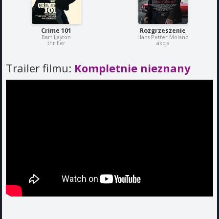
Crime 101
Rozgrzeszenie
Bart Layton
Hans Petter Moland
thriller
akcja
Trailer filmu:
Kompletnie nieznany