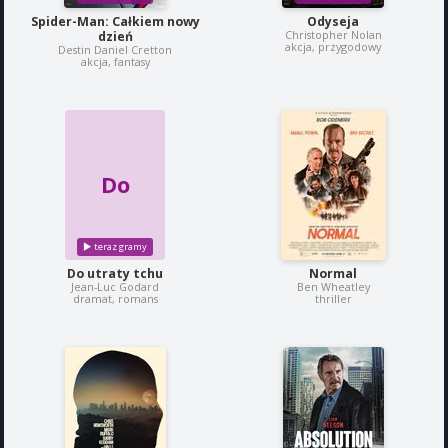
Spider-Man: Całkiem nowy
Odyseja
Christopher Nolan
dzień
akcja, przygodowy
Destin Daniel Cretton
akcja, fantasy
Do
Do utraty tchu
Normal
Jean-Luc Godard
Ben Wheatley
dramat, romans
thriller