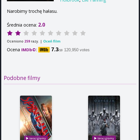
Narobimy trochę hałasu.
2.0
Średnia ocena:
Oceniono
razy. |
Oceń film
259
Ocena
:
7.3
IMDb©
120,950 votes
/10
Podobne filmy