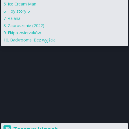
Ice Cream Man
Toy story 5
Vaiana
Zaproszenie (2022)
Ekipa zwierzaków
Backrooms. Bez wyjścia