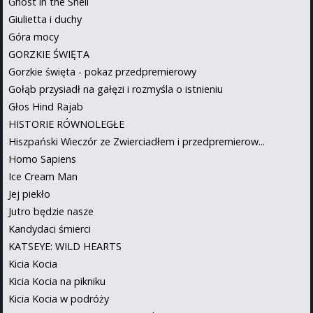
Ghost in the Shell
Giulietta i duchy
Góra mocy
GORZKIE ŚWIĘTA
Gorzkie święta - pokaz przedpremierowy
Gołąb przysiadł na gałęzi i rozmyśla o istnieniu
Głos Hind Rajab
HISTORIE RÓWNOLEGŁE
Hiszpański Wieczór ze Zwierciadłem i przedpremierow...
Homo Sapiens
Ice Cream Man
Jej piekło
Jutro będzie nasze
Kandydaci śmierci
KATSEYE: WILD HEARTS
Kicia Kocia
Kicia Kocia na pikniku
Kicia Kocia w podróży