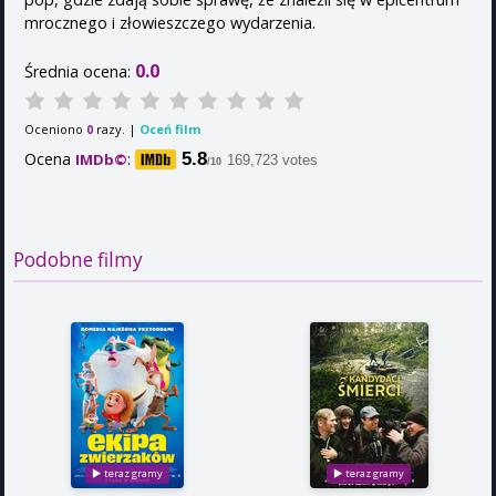
mrocznego i złowieszczego wydarzenia.
0.0
Średnia ocena:
Oceniono
razy. |
Oceń film
0
Ocena
:
5.8
IMDb©
169,723 votes
/10
Podobne filmy