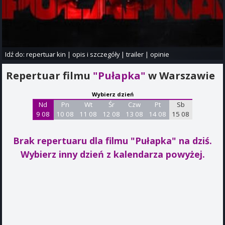
Idź do:
repertuar kin
|
opis i szczegóły
|
trailer
|
opinie
Repertuar filmu
"Pułapka"
w Warszawie
Wybierz dzień
Nd
Pn
Wt
Śr
Czw
Pt
Sb
9 08
10 08
11 08
12 08
13 08
14 08
15 08
Brak repertuaru dla filmu "Pułapka"
na dziś.
Wybierz inny dzień z kalendarza powyżej.