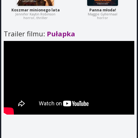
Koszmar minionego lata
Panna młoda!
Jennifer Kaytin Robinson
Maggie Gyllenhaal
horror, thriller
horror
Trailer filmu:
Pułapka