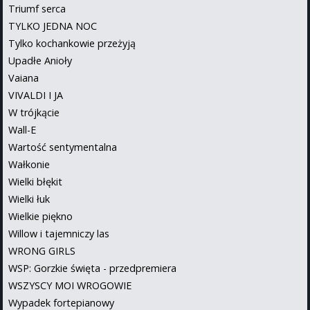
Triumf serca
TYLKO JEDNA NOC
Tylko kochankowie przeżyją
Upadłe Anioły
Vaiana
VIVALDI I JA
W trójkącie
Wall-E
Wartość sentymentalna
Wałkonie
Wielki błękit
Wielki łuk
Wielkie piękno
Willow i tajemniczy las
WRONG GIRLS
WSP: Gorzkie święta - przedpremiera
WSZYSCY MOI WROGOWIE
Wypadek fortepianowy