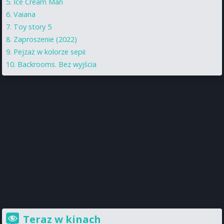
Ice Cream Man
Vaiana
Toy story 5
Zaproszenie (2022)
Pejzaż w kolorze sepii
Backrooms. Bez wyjścia
Teraz w kinach