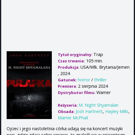
Trap
Tytuł oryginalny:
105 min.
Czas trwania:
USA/Wlk. Brytania/Jemen
Produkcja:
, 2024
horror
/
thriller
Gatunek:
2 sierpnia 2024
Premiera:
Warner
Dystrybutor filmu:
M. Night Shyamalan
Reżyseria:
Josh Hartnett
,
Hayley Mills
,
Obsada:
Marnie McPhail
Ojciec i jego nastoletnia córka udają się na koncert muzyki
pop, gdzie zdają sobie sprawę, że znaleźli się w epicentrum