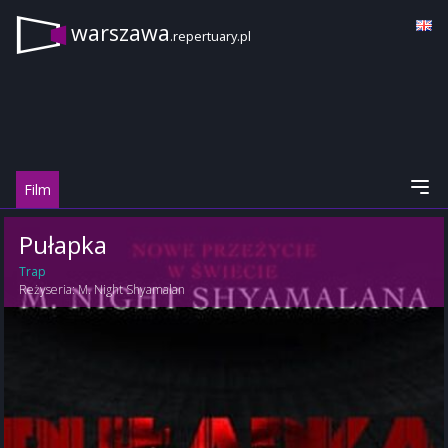
warszawa
.repertuary.pl
Film
Pułapka
Trap
Reżyseria:
M. Night Shyamalan