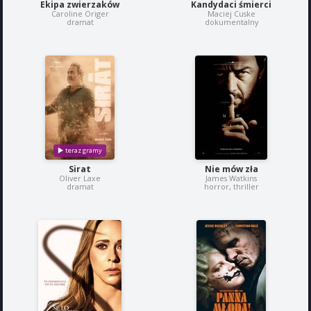
Ekipa zwierzaków
Kandydaci śmierci
Caroline Origer
Maciej Cuske
dramat
dokumentalny
Sirat
Nie mów zła
Oliver Laxe
James Watkins
dramat
horror, thriller