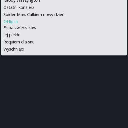
Młody Waszyngton
Ostatni konsjerż
Spider-Man: Całkiem nowy dzień
24 lipca
Ekipa zwierzaków
Jej piekło
Requiem dla snu
Wyschnięci