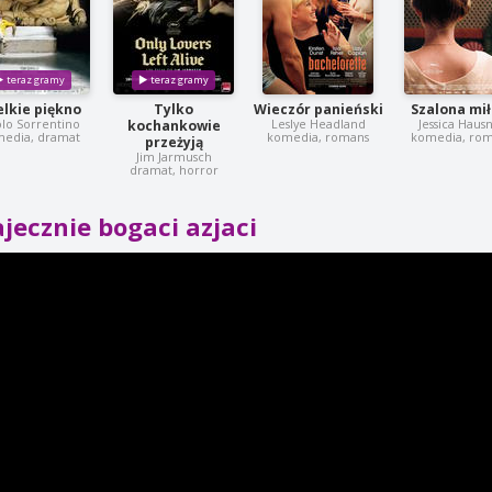
elkie piękno
Tylko
Wieczór panieński
Szalona mił
lo Sorrentino
Leslye Headland
Jessica Haus
kochankowie
edia, dramat
komedia, romans
komedia, ro
przeżyją
Jim Jarmusch
dramat, horror
jecznie bogaci azjaci