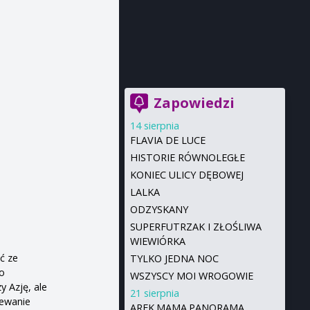
Zapowiedzi
14 sierpnia
FLAVIA DE LUCE
HISTORIE RÓWNOLEGŁE
KONIEC ULICY DĘBOWEJ
LALKA
ODZYSKANY
SUPERFUTRZAK I ZŁOŚLIWA
WIEWIÓRKA
ć ze
TYLKO JEDNA NOC
o
WSZYSCY MOI WROGOWIE
y Azję, ale
21 sierpnia
iewanie
AREK.MAMA.PANORAMA