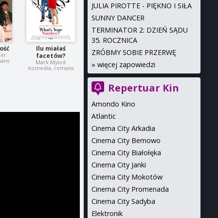
JULIA PIROTTE - PIĘKNO I SIŁA
SUNNY DANCER
TERMINATOR 2: DZIEŃ SĄDU
35. ROCZNICA
ość
Ilu miałaś
ZRÓBMY SOBIE PRZERWĘ
ner
facetów?
mans
Mark Mylod
»
więcej zapowiedzi
komedia, romans
Repertuar Kin
Amondo Kino
Atlantic
Cinema City Arkadia
Cinema City Bemowo
Cinema City Białołęka
Cinema City Janki
Cinema City Mokotów
Cinema City Promenada
Cinema City Sadyba
Elektronik