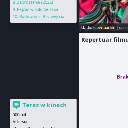
Zaproszenie (2022)
Pejzaż w kolorze sepii
Backrooms. Bez wyjścia
Idź do:
repertuar kin
|
opis 
Repertuar film
Brak
Teraz w kinach
500 mil
Aftersun