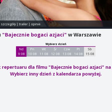
i szczegóły
|
trailer
|
opinie
u
"Bajecznie bogaci azjaci"
w Warszawie
Wybierz dzień
Nd
Pn
Wt
Śr
Czw
Pt
Sb
9 08
10 08
11 08
12 08
13 08
14 08
15 08
 repertuaru dla filmu "Bajecznie bogaci azjaci"
na 
Wybierz inny dzień z kalendarza powyżej.