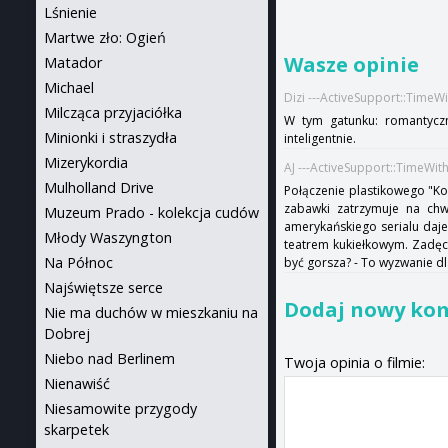
Lśnienie
Martwe zło: Ogień
Wasze opinie
Matador
Michael
Dizi ---ActiveSupport::TimeW
Milcząca przyjaciółka
W tym gatunku: romantycz
Minionki i straszydła
inteligentnie.
Mizerykordia
AJ ---ActiveSupport::TimeWit
Mulholland Drive
Połączenie plastikowego "Ko
zabawki zatrzymuje na chw
Muzeum Prado - kolekcja cudów
amerykańskiego serialu daje
Młody Waszyngton
teatrem kukiełkowym. Zadęci
Na Północ
być gorsza? - To wyzwanie dla
Najświętsze serce
Dodaj nowy ko
Nie ma duchów w mieszkaniu na
Dobrej
Niebo nad Berlinem
Twoja opinia o filmie:
Nienawiść
Niesamowite przygody
skarpetek