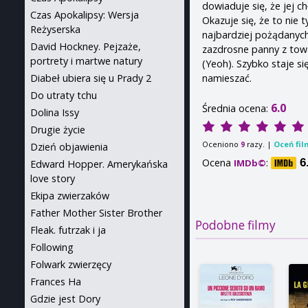
dowiaduje się, że jej 
Czas Apokalipsy: Wersja
Okazuje się, że to nie 
Reżyserska
najbardziej pożądanych 
David Hockney. Pejzaże,
zazdrosne panny z tow
portrety i martwe natury
(Yeoh). Szybko staje si
namieszać.
Diabeł ubiera się u Prady 2
Do utraty tchu
6.0
Średnia ocena:
Dolina Issy
Drugie życie
Oceniono
razy. |
Oceń fil
9
Dzień objawienia
Ocena
:
6
IMDb©
Edward Hopper. Amerykańska
love story
Ekipa zwierzaków
Father Mother Sister Brother
Podobne filmy
Fleak. futrzak i ja
Following
Folwark zwierzęcy
Frances Ha
Gdzie jest Dory