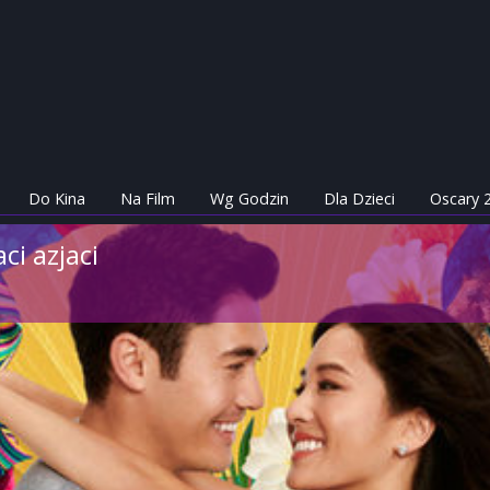
Do Kina
Na Film
Wg Godzin
Dla Dzieci
Oscary 
ci azjaci