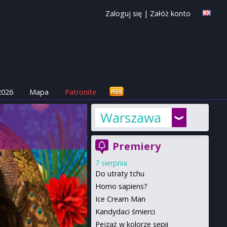
Zaloguj się
|
Załóż konto
2026
Mapa
Patronite
Warszawa
Premiery
7 sierpnia
Do utraty tchu
Homo sapiens?
Ice Cream Man
Kandydaci śmierci
Pejzaż w kolorze sepii