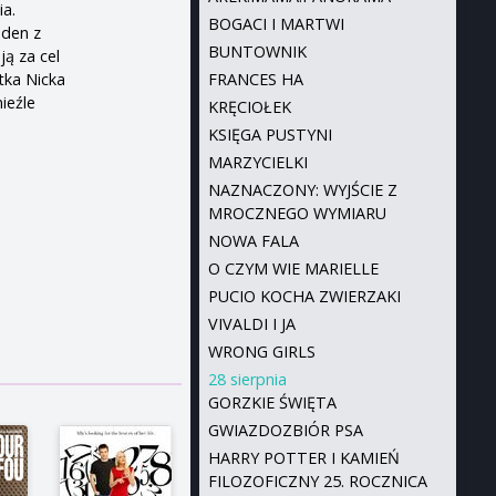
ia.
BOGACI I MARTWI
eden z
BUNTOWNIK
ją za cel
tka Nicka
FRANCES HA
ieźle
KRĘCIOŁEK
KSIĘGA PUSTYNI
MARZYCIELKI
NAZNACZONY: WYJŚCIE Z
MROCZNEGO WYMIARU
NOWA FALA
O CZYM WIE MARIELLE
PUCIO KOCHA ZWIERZAKI
VIVALDI I JA
WRONG GIRLS
28 sierpnia
GORZKIE ŚWIĘTA
GWIAZDOZBIÓR PSA
HARRY POTTER I KAMIEŃ
FILOZOFICZNY 25. ROCZNICA