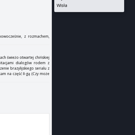
Wisła
nowocześnie, z rozmachem,
ch świeżo otwartej chińskiej
mitacjami dialogów rodem z
nie brazylijskiego serialu z
kam na część II-gą (Czy może