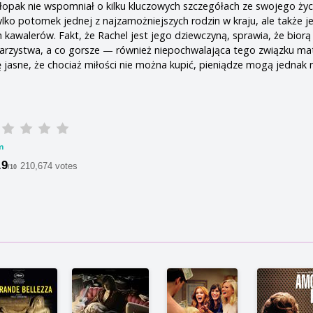
chłopak nie wspomniał o kilku kluczowych szczegółach ze swojego życ
tylko potomek jednej z najzamożniejszych rodzin w kraju, ale także j
kawalerów. Fakt, że Rachel jest jego dziewczyną, sprawia, że biorą 
arzystwa, a co gorsze — również niepochwalająca tego związku ma
ę jasne, że chociaż miłości nie można kupić, pieniądze mogą jednak n
m
.9
210,674 votes
/10