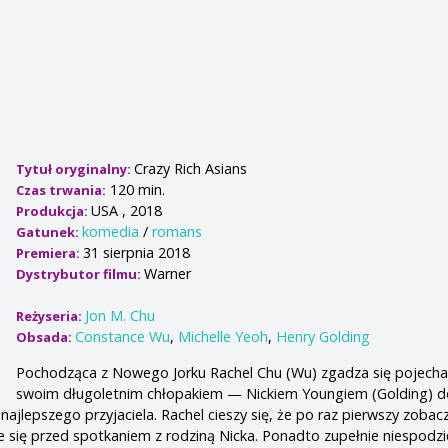
Crazy Rich Asians
Tytuł oryginalny:
120 min.
Czas trwania:
USA , 2018
Produkcja:
komedia
/
romans
Gatunek:
31 sierpnia 2018
Premiera:
Warner
Dystrybutor filmu:
Jon M. Chu
Reżyseria:
Constance Wu
,
Michelle Yeoh
,
Henry Golding
Obsada:
Pochodząca z Nowego Jorku Rachel Chu (Wu) zgadza się pojecha
swoim długoletnim chłopakiem — Nickiem Youngiem (Golding) d
najlepszego przyjaciela. Rachel cieszy się, że po raz pierwszy zobacz
 się przed spotkaniem z rodziną Nicka. Ponadto zupełnie niespodz