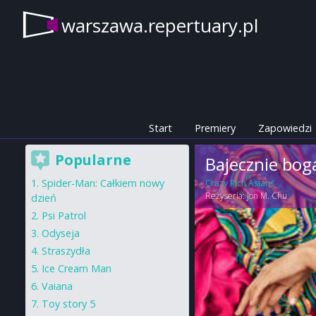
warszawa.repertuary.pl
Start
Premiery
Zapowiedzi
Popularne
Bajecznie boga
Spider-Man: Całkiem nowy
Crazy Rich Asians
Reżyseria:
Jon M. Chu
dzień
Psi Patrol
Odyseja
Straszydła
Ice Cream Man
Vaiana
Toy story 5