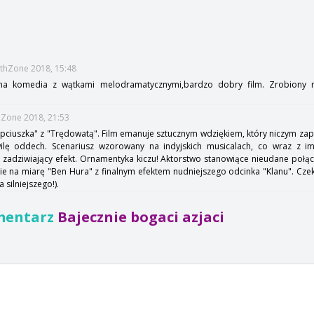
ithZone 2018, 15:48
na komedia z wątkami melodramatycznymi,bardzo dobry film. Zrobiony 
hZone 2018, 21:53
pciuszka" z "Trędowatą". Film emanuje sztucznym wdziękiem, który niczym zapa
ilę oddech. Scenariusz wzorowany na indyjskich musicalach, co wraz z i
 zadziwiający efekt. Ornamentyka kiczu! Aktorstwo stanowiące nieudane połącze
e na miarę "Ben Hura" z finalnym efektem nudniejszego odcinka "Klanu". Cze
 silniejszego!).
mentarz
Bajecznie bogaci azjaci