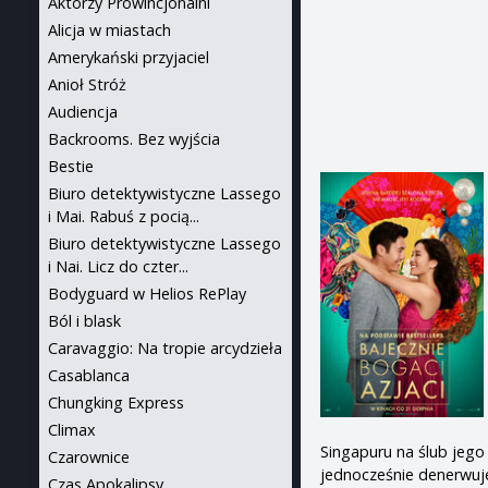
Aktorzy Prowincjonalni
Alicja w miastach
Amerykański przyjaciel
Anioł Stróż
Audiencja
Backrooms. Bez wyjścia
Bestie
Biuro detektywistyczne Lassego
i Mai. Rabuś z pocią...
Biuro detektywistyczne Lassego
i Nai. Licz do czter...
Bodyguard w Helios RePlay
Ból i blask
Caravaggio: Na tropie arcydzieła
Casablanca
Chungking Express
Climax
Singapuru na ślub jego 
Czarownice
jednocześnie denerwuje
Czas Apokalipsy