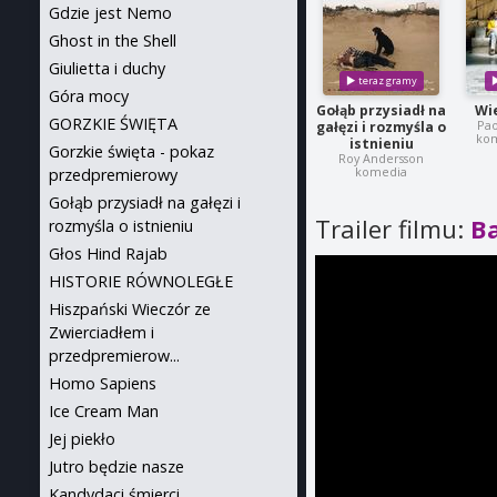
Gdzie jest Nemo
Ghost in the Shell
Giulietta i duchy
Góra mocy
Gołąb przysiadł na
Wi
GORZKIE ŚWIĘTA
Pao
gałęzi i rozmyśla o
kom
istnieniu
Gorzkie święta - pokaz
Roy Andersson
komedia
przedpremierowy
Gołąb przysiadł na gałęzi i
Trailer filmu:
Ba
rozmyśla o istnieniu
Głos Hind Rajab
HISTORIE RÓWNOLEGŁE
Hiszpański Wieczór ze
Zwierciadłem i
przedpremierow...
Homo Sapiens
Ice Cream Man
Jej piekło
Jutro będzie nasze
Kandydaci śmierci