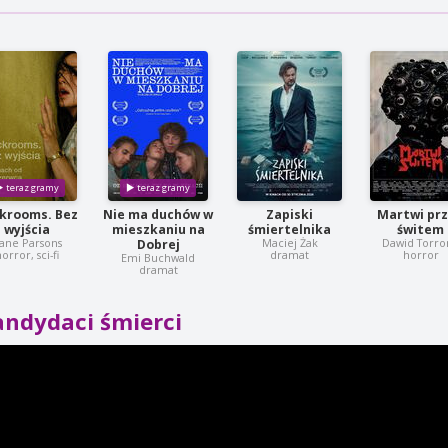
krooms. Bez
Nie ma duchów w
Zapiski
Martwi pr
wyjścia
mieszkaniu na
śmiertelnika
świtem
ane Parsons
Maciej Żak
Dawid Torro
Dobrej
orror, sci-fi
dramat
horror
Emi Buchwald
dramat
andydaci śmierci