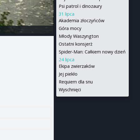
Psi patrol i dinozaury
31 lipca
Akademia złoczyńców
Góra mocy
Młody Waszyngton
Ostatni konsjerż
Spider-Man: Całkiem nowy dzień
24 lipca
Ekipa zwierzaków
Jej piekło
Requiem dla snu
Wyschnięci