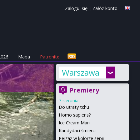
Zaloguj się
|
Załóż konto
2026
Mapa
Patronite
Warszawa
Premiery
7 sierpnia
Do utraty tchu
Homo sapiens?
Ice Cream Man
Kandydaci śmierci
Pejzaż w kolorze sepii