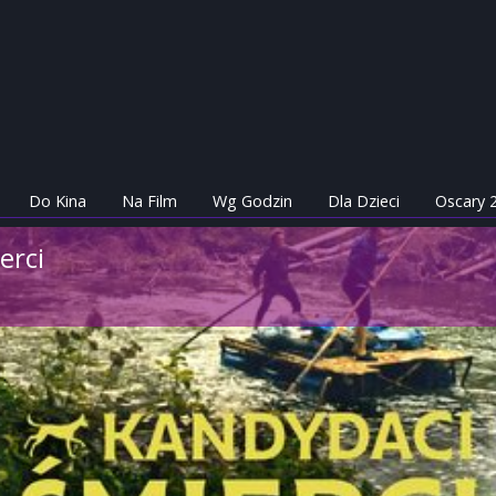
Do Kina
Na Film
Wg Godzin
Dla Dzieci
Oscary 
erci