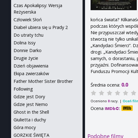
Czas Apokalipsy: Wersja
Reżyserska
Człowiek Słoń
końca świata? Kilkanaś
podczas których wspóln
Diabeł ubiera się u Prady 2
Nie przypuszczał wtedy
Do utraty tchu
stworzą nie tylko unik
Dolina Issy
„Kandydaci Śmierci”. Dz
Donnie Darko
drogi. „Kandydaci Śmier
Drugie życie
samych, o dorastaniu, 
przyjaźni. Dofinansowa
Dzień objawienia
Funduszu Promocji Kult
Ekipa zwierzaków
Father Mother Sister Brother
0.0
Średnia ocena:
Following
Gdzie jest Dory
Oceniono
razy. |
Oceń fil
0
Gdzie jest Nemo
Ocena
:
IMDb©
Ghost in the Shell
Giulietta i duchy
Góra mocy
GORZKIE ŚWIĘTA
Podobne filmy