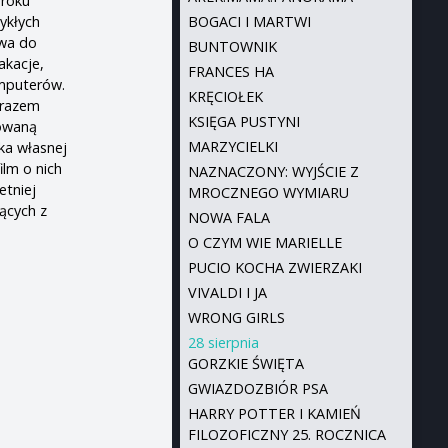
 roku
BOGACI I MARTWI
ykłych
rwa do
BUNTOWNIK
akacje,
FRANCES HA
omputerów.
KRĘCIOŁEK
e razem
KSIĘGA PUSTYNI
łowaną
MARZYCIELKI
uka własnej
ilm o nich
NAZNACZONY: WYJŚCIE Z
etniej
MROCZNEGO WYMIARU
̨cych z
NOWA FALA
O CZYM WIE MARIELLE
PUCIO KOCHA ZWIERZAKI
VIVALDI I JA
WRONG GIRLS
28 sierpnia
GORZKIE ŚWIĘTA
GWIAZDOZBIÓR PSA
HARRY POTTER I KAMIEŃ
FILOZOFICZNY 25. ROCZNICA