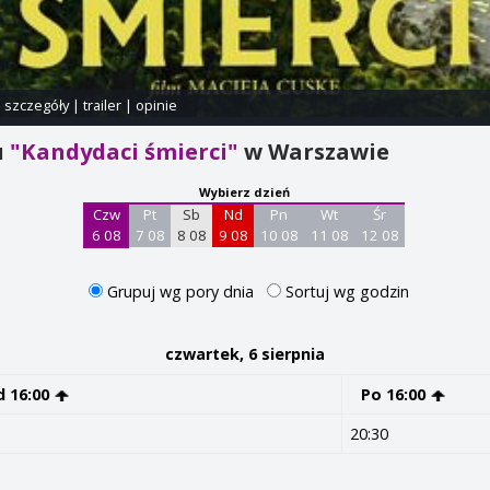
i szczegóły
|
trailer
|
opinie
u
"Kandydaci śmierci"
w Warszawie
Wybierz dzień
Czw
Pt
Sb
Nd
Pn
Wt
Śr
6 08
7 08
8 08
9 08
10 08
11 08
12 08
Grupuj wg pory dnia
Sortuj wg godzin
czwartek, 6 sierpnia
d 16:00
Po 16:00
20:30