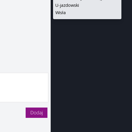
U-jazdowski
Wisła