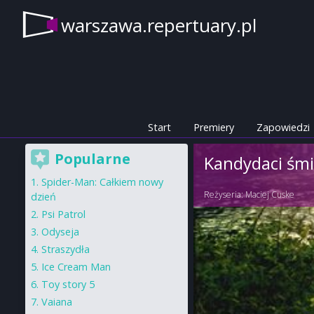
warszawa.repertuary.pl
Start
Premiery
Zapowiedzi
Popularne
Kandydaci śmi
Spider-Man: Całkiem nowy
Reżyseria:
Maciej Cuske
dzień
Psi Patrol
Odyseja
Straszydła
Ice Cream Man
Toy story 5
Vaiana