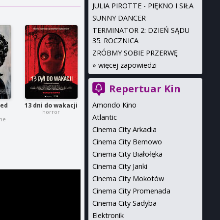
JULIA PIROTTE - PIĘKNO I SIŁA
SUNNY DANCER
TERMINATOR 2: DZIEŃ SĄDU
35. ROCZNICA
ZRÓBMY SOBIE PRZERWĘ
»
więcej zapowiedzi
Repertuar Kin
Amondo Kino
zed
13 dni do wakacji
horror
Atlantic
ne
Cinema City Arkadia
Cinema City Bemowo
Cinema City Białołęka
Cinema City Janki
Cinema City Mokotów
Cinema City Promenada
Cinema City Sadyba
Elektronik