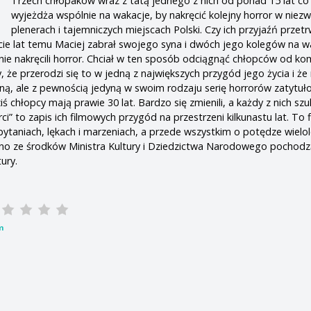
Trzech chłopaków wraz z tatą jednego z nich od ponad 15 lat co
wyjeżdża wspólnie na wakacje, by nakręcić kolejny horror w niezw
plenerach i tajemniczych miejscach Polski. Czy ich przyjaźń przet
cie lat temu Maciej zabrał swojego syna i dwóch jego kolegów na w
ie nakręcili horror. Chciał w ten sposób odciągnąć chłopców od k
, że przerodzi się to w jedną z największych przygód jego życia i ż
alną, ale z pewnością jedyną w swoim rodzaju serię horrorów zatytu
iś chłopcy mają prawie 30 lat. Bardzo się zmienili, a każdy z nich sz
ci” to zapis ich filmowych przygód na przestrzeni kilkunastu lat. To f
pytaniach, lękach i marzeniach, a przede wszystkim o potędze wielol
no ze środków Ministra Kultury i Dziedzictwa Narodowego pochodza
ury.
m