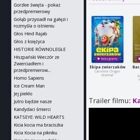
Gorzkie święta - pokaz
przedpremierowy
Gołąb przysiadł na gałęzi i
rozmyśla o istnieniu
Głos Hind Rajab
Głos z księżyca
HISTORIE RÓWNOLEGŁE
Hiszpański Wieczór ze
Zwierciadłem i
Ekipa zwierzaków
Bac
przedpremierow...
Caroline Origer
dramat
K
Homo Sapiens
h
Ice Cream Man
Jej piekło
Trailer filmu:
K
Jutro będzie nasze
Kandydaci śmierci
KATSEYE: WILD HEARTS
Kicia kocia ma braciszka
Kicia Kocia na pikniku