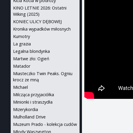
Kicia Kocia w podróży
KINO LETNIE 2026: Ostatni
Wiking (2025)
KONIEC ULICY DĘBOWEJ
Kronika wypadków miłosnych
Kumotry
La grazia
Legalna blondynka
Martwe zło: Ogień
Matador
Miasteczko Twin Peaks. Ogniu
krocz ze mną
Michael
Milcząca przyjaciółka
Minionki i straszydła
Mizerykordia
Mulholland Drive
Muzeum Prado - kolekcja cudów
Młody Waszyngton