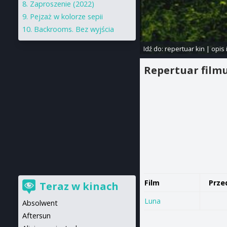
Zaproszenie (2022)
Pejzaż w kolorze sepii
Backrooms. Bez wyjścia
Idź do:
repertuar kin
|
opis 
Repertuar film
Film
Prze
Teraz w kinach
Luna
Absolwent
Aftersun