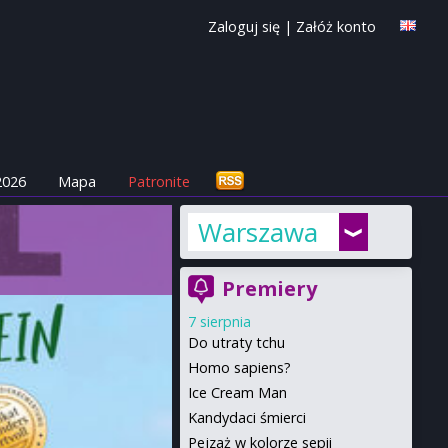
Zaloguj się
|
Załóż konto
2026
Mapa
Patronite
Warszawa
Premiery
7 sierpnia
Do utraty tchu
Homo sapiens?
Ice Cream Man
Kandydaci śmierci
Pejzaż w kolorze sepii