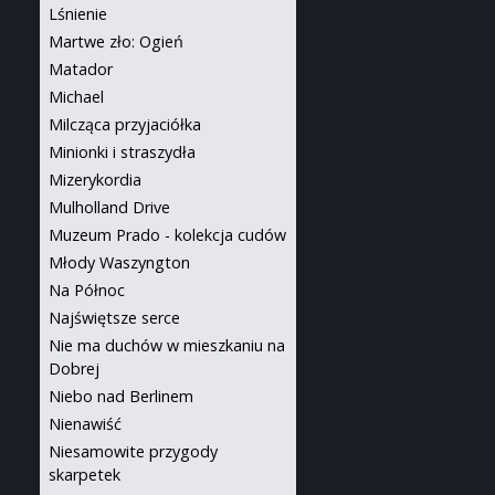
Lśnienie
Martwe zło: Ogień
Matador
Michael
Milcząca przyjaciółka
Minionki i straszydła
Mizerykordia
Mulholland Drive
Muzeum Prado - kolekcja cudów
Młody Waszyngton
Na Północ
Najświętsze serce
Nie ma duchów w mieszkaniu na
Dobrej
Niebo nad Berlinem
Nienawiść
Niesamowite przygody
skarpetek