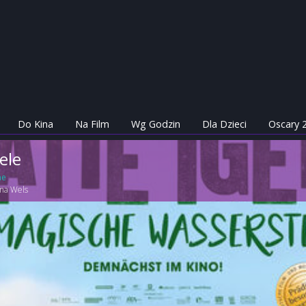
Do Kina
Na Film
Wg Godzin
Dla Dzieci
Oscary 
iele
ne
na Wels