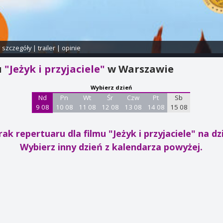
i szczegóły
|
trailer
|
opinie
u
"Jeżyk i przyjaciele"
w Warszawie
Wybierz dzień
Nd
Pn
Wt
Śr
Czw
Pt
Sb
9 08
10 08
11 08
12 08
13 08
14 08
15 08
rak repertuaru dla filmu "Jeżyk i przyjaciele"
na dzi
Wybierz inny dzień z kalendarza powyżej.