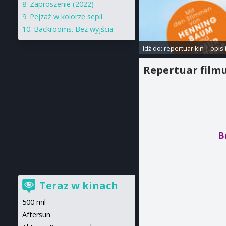
Zaproszenie (2022)
Pejzaż w kolorze sepii
Backrooms. Bez wyjścia
Idź do:
repertuar kin
|
opis 
Repertuar film
B
Teraz w kinach
500 mil
Aftersun