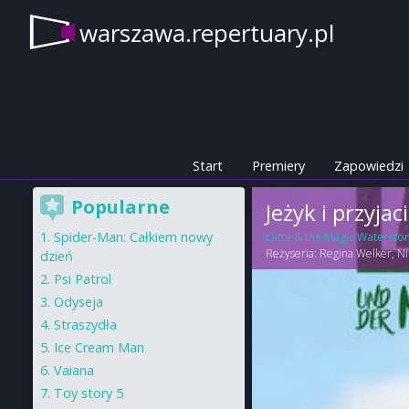
warszawa.repertuary.pl
Start
Premiery
Zapowiedzi
Popularne
Jeżyk i przyjac
Spider-Man: Całkiem nowy
Latte & the Magic Watersto
Reżyseria:
Regina Welker
,
Ni
dzień
Psi Patrol
Odyseja
Straszydła
Ice Cream Man
Vaiana
Toy story 5