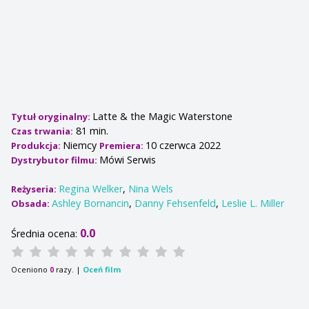
Latte & the Magic Waterstone
Tytuł oryginalny:
81 min.
Czas trwania:
Niemcy
10 czerwca 2022
Produkcja:
Premiera:
Mówi Serwis
Dystrybutor filmu:
Regina Welker
,
Nina Wels
Reżyseria:
Ashley Bornancin
,
Danny Fehsenfeld
,
Leslie L. Miller
Obsada:
0.0
Średnia ocena:
Oceniono
razy. |
Oceń film
0