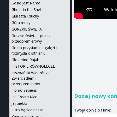
Gdzie jest Nemo
Ghost in the Shell
Giulietta i duchy
Góra mocy
GORZKIE ŚWIĘTA
Gorzkie święta - pokaz
przedpremierowy
Gołąb przysiadł na gałęzi i
rozmyśla o istnieniu
Głos Hind Rajab
HISTORIE RÓWNOLEGŁE
Hiszpański Wieczór ze
Zwierciadłem i
przedpremierow...
Homo Sapiens
Dodaj nowy ko
Ice Cream Man
Jej piekło
Jutro będzie nasze
Twoja opinia o filmie:
Kandydaci śmierci