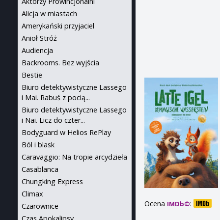
Aktorzy Prowincjonalni
Alicja w miastach
Amerykański przyjaciel
Anioł Stróż
Audiencja
Backrooms. Bez wyjścia
Bestie
Biuro detektywistyczne Lassego
i Mai. Rabuś z pocią...
Biuro detektywistyczne Lassego
i Nai. Licz do czter...
Bodyguard w Helios RePlay
Ból i blask
Caravaggio: Na tropie arcydzieła
Casablanca
Chungking Express
Climax
Ocena
:
IMDb©
Czarownice
Czas Apokalipsy