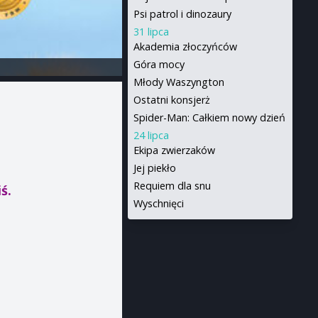
Psi patrol i dinozaury
31 lipca
Akademia złoczyńców
Góra mocy
Młody Waszyngton
Ostatni konsjerż
Spider-Man: Całkiem nowy dzień
24 lipca
Ekipa zwierzaków
Jej piekło
Requiem dla snu
ś.
Wyschnięci