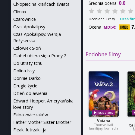
0.0
Średnia ocena:
Chłopiec na krańcach świata
Climax
Czarownice
Oceniono
razy. |
Oceń fil
0
Czas Apokalipsy
Ocena
:
7
IMDb©
Czas Apokalipsy: Wersja
Reżyserska
Człowiek Słoń
Podobne filmy
Diabeł ubiera się u Prady 2
Do utraty tchu
Dolina Issy
Donnie Darko
Drugie życie
Dzień objawienia
Edward Hopper. Amerykańska
love story
Ekipa zwierzaków
Vaiana
Father Mother Sister Brother
Thomas Kail
ta
familijny, komedia
Fleak. futrzak i ja
M