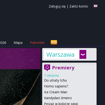
Zaloguj się
|
Załóż konto
2026
Mapa
Patronite
Warszawa
Premiery
7 sierpnia
Do utraty tchu
Homo sapiens?
Ice Cream Man
Kandydaci śmierci
Pejzaż w kolorze sepii