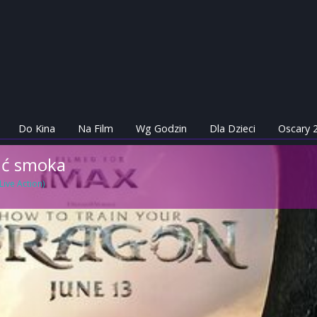
Do Kina
Na Film
Wg Godzin
Dla Dzieci
Oscary 
ać smoka
ive Action)