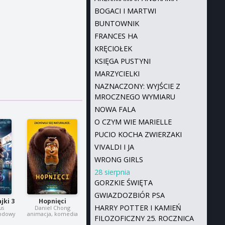
BOGACI I MARTWI
BUNTOWNIK
FRANCES HA
KRĘCIOŁEK
KSIĘGA PUSTYNI
MARZYCIELKI
NAZNACZONY: WYJŚCIE Z
MROCZNEGO WYMIARU
NOWA FALA
O CZYM WIE MARIELLE
PUCIO KOCHA ZWIERZAKI
VIVALDI I JA
WRONG GIRLS
28 sierpnia
GORZKIE ŚWIĘTA
GWIAZDOZBIÓR PSA
jki 3
Hopnięci
HARRY POTTER I KAMIEŃ
us
Daniel Chong
godowy
animacja, komedia
FILOZOFICZNY 25. ROCZNICA