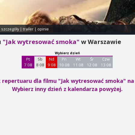
i szczegóły
|
trailer
|
opinie
u
"Jak wytresować smoka"
w Warszawie
Wybierz dzień
Pt
Sb
Nd
Pn
Wt
Śr
Czw
7 08
8 08
9 08
10 08
11 08
12 08
13 08
 repertuaru dla filmu "Jak wytresować smoka"
na 
Wybierz inny dzień z kalendarza powyżej.