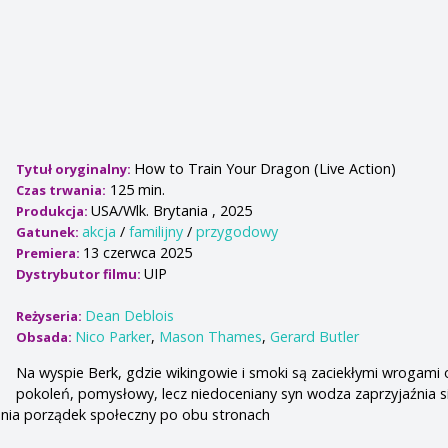
How to Train Your Dragon (Live Action)
Tytuł oryginalny:
125 min.
Czas trwania:
USA/Wlk. Brytania , 2025
Produkcja:
akcja
/
familijny
/
przygodowy
Gatunek:
13 czerwca 2025
Premiera:
UIP
Dystrybutor filmu:
Dean Deblois
Reżyseria:
Nico Parker
,
Mason Thames
,
Gerard Butler
Obsada:
Na wyspie Berk, gdzie wikingowie i smoki są zaciekłymi wrogami
pokoleń, pomysłowy, lecz niedoceniany syn wodza zaprzyjaźnia s
enia porządek społeczny po obu stronach