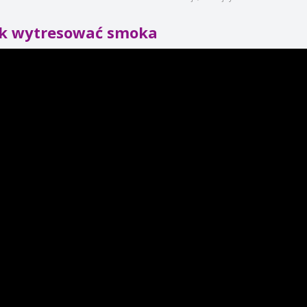
ak wytresować smoka