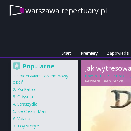
warszawa.repertuary.pl
Start
Premiery
Zapowiedzi
Popularne
Jak wytresow
Spider-Man: Całkiem nowy
How to Train Your Dragon (L
Reżyseria:
Dean Deblois
dzień
Psi Patrol
Odyseja
Straszydła
Ice Cream Man
Vaiana
Toy story 5