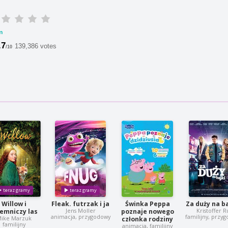
m
.7
139,386 votes
/10
Willow i
Fleak. futrzak i ja
Świnka Peppa
Za duży na ba
Jens Moller
Kristoffer R
jemniczy las
poznaje nowego
animacja, przygodowy
familijny, przy
ike Marzuk
członka rodziny
familijny
animacja, familijny