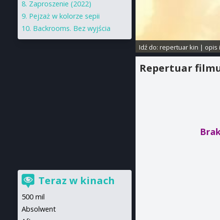
Zaproszenie (2022)
Pejzaż w kolorze sepii
Backrooms. Bez wyjścia
Idź do:
repertuar kin
|
opis 
Repertuar film
Brak
Teraz w kinach
500 mil
Absolwent