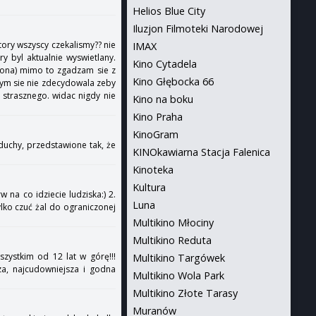
Helios Blue City
Iluzjon Filmoteki Narodowej
tory wszyscy czekalismy?? nie
IMAX
y byl aktualnie wyswietlany.
Kino Cytadela
ycona) mimo to zgadzam sie z
Kino Głębocka 66
 bym sie nie zdecydowala zeby
 strasznego. widac nigdy nie
Kino na boku
Kino Praha
KinoGram
duchy, przedstawione tak, że
KINOkawiarna Stacja Falenica
.
Kinoteka
Kultura
w na co idziecie ludziska:) 2.
Luna
ylko czuć żal do ograniczonej
Multikino Młociny
Multikino Reduta
szystkim od 12 lat w górę!!!
Multikino Targówek
za, najcudowniejsza i godna
Multikino Wola Park
Multikino Złote Tarasy
Muranów