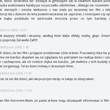
żki, która "przerabia sie" bodajze w gimnazjum lub w ostatnich klasach po
ązka analizowana bylaby juz na poczatku szkolnictwa....dlatego nie rozumiem t
le starszych i zreszta wiekszosc z nas znala juz wczesniej ten film z tel
torzy ida z dziecmi do kina powinni wczesniej sie zapoznac z recenzjami czy opi
olnie bajka podobala mi sie;troszke mroczna przez co tym bardziej 
ithZone 2009, 14:50
ak wszyscy mówili) i straszny, według mnie słabe efekty, nudny, głupi. Zmar
 poprosty Żal wielki Żal!!!!!
eWithZone 2009, 7:49
h dzieci, na ten film i przyjęcie urodzinowe córki w kinie. Pracownicy kina nie
Sama nie bardzo skupiłam się na oglądaniu bo patrzyłam na reakcję dzieci i zas
e i zachwycone, ale ich rodzice chyba nie bardzo , jak niektóre z nich budziły 
ie zorganizuję. Teraz dzieci mówią o strasznym fimie..
imeWithZone 2009, 17:03
ć że nie dla dzieci,,ale tak poza tym niezły..ni żałuje że obejrzałam.
imeWithZone 2009, 17:54
n film horrorem.Wiem ,że panie w kinie mają obowiązek informować iż film 