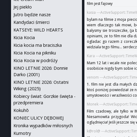
film jest fajowy
Jej piekło
kasia ---ActiveSupport::Tim
Jutro będzie nasze
bylam na filmie z moja pieci
Kandydaci śmierci
wiem dlaczego tak mowi, bo 
KATSEYE: WILD HEARTS
balysmy sie troszeczke, (ja
opiniami, ze to film nie dla
Kicia Kocia
ogladac go razem z coreczka
Kicia kocia ma braciszka
widziala tego filmu... serde
Kicia Kocia na pikniku
Kara ---ActiveSupport::Time
Kicia Kocia w podróży
Mam 12 lat i wcale nie pole
KINO LETNIE 2026: Donnie
osobiście nigdy bym sobie ic
Darko (2001)
venom ---ActiveSupport::Tim
KINO LETNIE 2026: Ostatni
1. film nie jest dla małych d
Wiking (2025)
ktoś poniżej powiedział ze n
umysłowości i wrażliwości co
Kobiecy świat: Gorzkie święta -
przedpremiera
Monek ---ActiveSupport::Tim
Kokuhō
Film czadowy, ale tylko w I
Niesamowita przygoda! Widz
KONIEC ULICY DĘBOWEJ
oglądnięcia! Jeśli jeszcze si
Kronika wypadków miłosnych
k@rol@ ---ActiveSupport::Ti
Kumotry