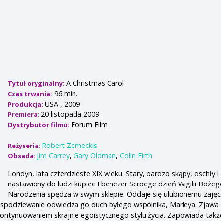
A Christmas Carol
Tytuł oryginalny:
96 min.
Czas trwania:
USA , 2009
Produkcja:
20 listopada 2009
Premiera:
Forum Film
Dystrybutor filmu:
Robert Zemeckis
Reżyseria:
Jim Carrey
,
Gary Oldman
,
Colin Firth
Obsada:
Londyn, lata czterdzieste XIX wieku. Stary, bardzo skąpy, oschły i 
nastawiony do ludzi kupiec Ebenezer Scrooge dzień Wigilii Bożeg
Narodzenia spędza w swym sklepie. Oddaje się ulubionemu zajęc
iespodziewanie odwiedza go duch byłego wspólnika, Marleya. Zjawa
ontynuowaniem skrajnie egoistycznego stylu życia. Zapowiada takż