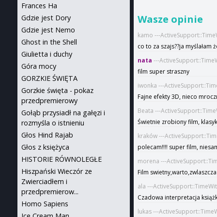
Frances Ha
Wasze opinie
Gdzie jest Dory
Gdzie jest Nemo
kamo ---ActiveSupport::Time
Ghost in the Shell
co to za szajs??ja myślałam że
Giulietta i duchy
nata
---ActiveSupport::Time
Góra mocy
film super straszny
GORZKIE ŚWIĘTA
iwonka ---ActiveSupport::Ti
Gorzkie święta - pokaz
Fajne efekty 3D, nieco mrocz
przedpremierowy
Beata ---ActiveSupport::Tim
Gołąb przysiadł na gałęzi i
Świetnie zrobiony film, klas
rozmyśla o istnieniu
Głos Hind Rajab
kraków ---ActiveSupport::Ti
Głos z księżyca
polecam!!!! super film, niesa
HISTORIE RÓWNOLEGŁE
morena ---ActiveSupport::Ti
Hiszpański Wieczór ze
Film swietny,warto,zwlaszcza 
Zwierciadłem i
ala ---ActiveSupport::TimeWi
przedpremierow...
Czadowa interpretacja książk
Homo Sapiens
lukas ---ActiveSupport::Tim
Ice Cream Man