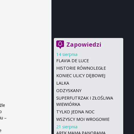
Zapowiedzi
14 sierpnia
FLAVIA DE LUCE
HISTORIE RÓWNOLEGŁE
KONIEC ULICY DĘBOWEJ
LALKA
ODZYSKANY
SUPERFUTRZAK I ZŁOŚLIWA
WIEWIÓRKA
źle
o
TYLKO JEDNA NOC
iu –
WSZYSCY MOI WROGOWIE
21 sierpnia
e
AREK.MAMA.PANORAMA