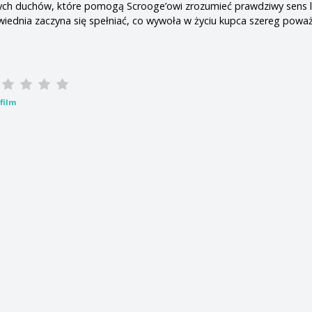
nych duchów, które pomogą Scrooge’owi zrozumieć prawdziwy sens l
wiednia zaczyna się spełniać, co wywoła w życiu kupca szereg powa
film