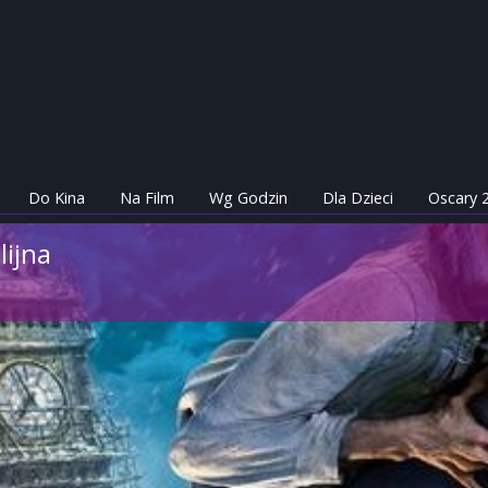
Do Kina
Na Film
Wg Godzin
Dla Dzieci
Oscary 
lijna