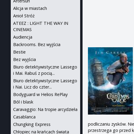
Aftersun
Alicja w miastach
Anioł Stróż
ATEEZ : LIGHT THE WAY IN
CINEMAS
Audiencja
Backrooms. Bez wyjścia
Bestie
Bez wyjścia
Biuro detektywistyczne Lassego
i Mai. Rabuś z pocią...
Biuro detektywistyczne Lassego
i Nai. Licz do czter...
Bodyguard w Helios RePlay
Ból i blask
Caravaggio: Na tropie arcydzieła
Casablanca
podliczaniu zysków. N
Chungking Express
przestrzega go przed k
Chłopiec na krańcach świata