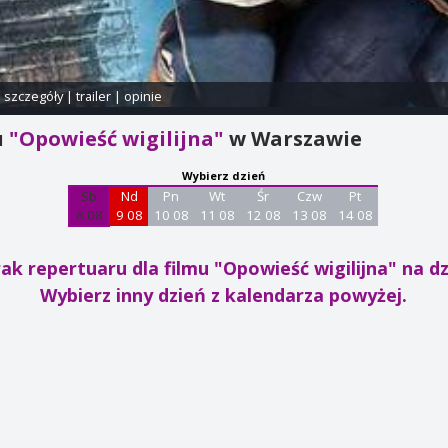
i szczegóły
|
trailer
|
opinie
u
"Opowieść wigilijna"
w Warszawie
Wybierz dzień
Sb
Nd
Pn
Wt
Śr
Czw
Pt
8 08
9 08
10 08
11 08
12 08
13 08
14 08
ak repertuaru dla filmu "Opowieść wigilijna"
na dz
Wybierz inny dzień z kalendarza powyżej.