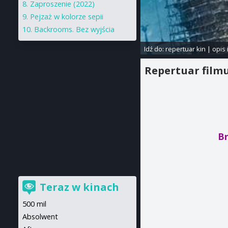
Zaproszenie (2022)
Pejzaż w kolorze sepii
Backrooms. Bez wyjścia
Idź do:
repertuar kin
|
opis 
Repertuar film
Br
Teraz w kinach
500 mil
Absolwent