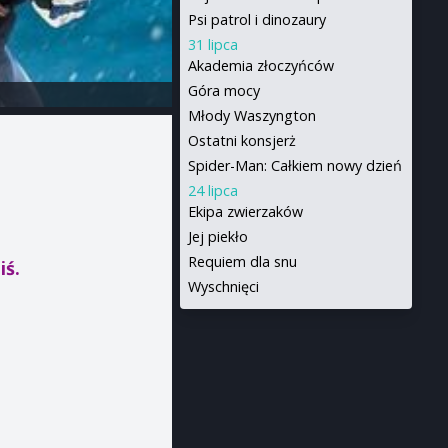
Psi patrol i dinozaury
31 lipca
Akademia złoczyńców
Góra mocy
Młody Waszyngton
Ostatni konsjerż
Spider-Man: Całkiem nowy dzień
24 lipca
Ekipa zwierzaków
Jej piekło
Requiem dla snu
iś.
Wyschnięci