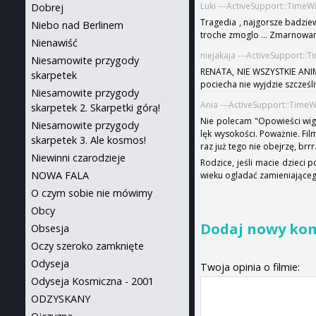
Luki ---ActiveSupport::TimeW
Dobrej
Tragedia , najgorsze badziewi
Niebo nad Berlinem
troche zmoglo ... Zmarnowany
Nienawiść
niejakaja ---ActiveSupport::
Niesamowite przygody
RENATA, NIE WSZYSTKIE ANIM
skarpetek
pociecha nie wyjdzie szcześ
Niesamowite przygody
Ania ---ActiveSupport::Time
skarpetek 2. Skarpetki górą!
Nie polecam "Opowieści wigi
Niesamowite przygody
lęk wysokości. Poważnie. Fil
skarpetek 3. Ale kosmos!
raz już tego nie obejrzę, brrr
Niewinni czarodzieje
Rodzice, jeśli macie dzieci 
NOWA FALA
wieku ogladać zamieniająceg
O czym sobie nie mówimy
Obcy
Dodaj nowy ko
Obsesja
Oczy szeroko zamknięte
Odyseja
Twoja opinia o filmie:
Odyseja Kosmiczna - 2001
ODZYSKANY