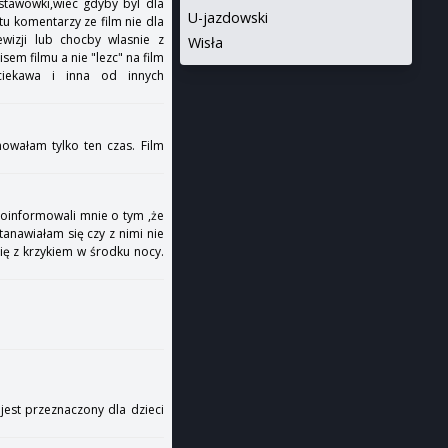
dstawowki,wiec gdyby byl dla
U-jazdowski
u komentarzy ze film nie dla
ewizji lub chocby wlasnie z
Wisła
sem filmu a nie "lezc" na film
ciekawa i inna od innych
nowałam tylko ten czas. Film
 poinformowali mnie o tym ,że
tanawiałam się czy z nimi nie
się z krzykiem w środku nocy.
jest przeznaczony dla dzieci