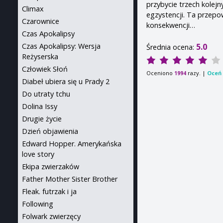
przybycie trzech kolej
Climax
egzystencji. Ta przepo
Czarownice
konsekwencji…
Czas Apokalipsy
5.0
Czas Apokalipsy: Wersja
Średnia ocena:
Reżyserska
Człowiek Słoń
Oceniono
razy. |
Oceń 
1994
Diabeł ubiera się u Prady 2
Do utraty tchu
Dolina Issy
Drugie życie
Dzień objawienia
Edward Hopper. Amerykańska
love story
Ekipa zwierzaków
Father Mother Sister Brother
Fleak. futrzak i ja
Following
Folwark zwierzęcy