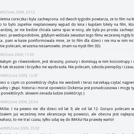
eWithZone 2009, 23:12
oletnia coreczka i byla zachwycona. od dwoch tygodni powtarza, ze to film na k
to bylo zupelnie nieplanowany wypad do kina i kupilam bilety na film, ktor
 bardziej, ze nie bedzie chciala sama spac w nocy, ale byla po prostu zachw
 dzieci. prawdopodobnie, gdybym widziala zwiastun tego filmu wczesniej nigdy
.. pani w kasie poinformowala mnie, ze to film dla dzieci i nie ma w nim nic
cznie polecam, wrazenia niesamowite. (mam na mysli film 3D)
WithZone 2009, 17:05
ciłabym go rówieśnikom, jest straszny, ponury i dominują w nim kościotrupy i 
h tak strasznie i brzydko nie wyobraziła. Nie polecam, szkoda pieniędzy i czasu
eWithZone 2009, 12:47
zieci o czym co poniektórzy chyba nie wiedzieli i teraz narzekają-czytać najpier
udny i głupi. historia i morał opowieści Dickensa jest ponadczasowa i mogę t
 poniektórych. słowem-żenada ludzie (niektórzy) :)
eWithZone 2009, 23:54
MAXie. I na pewno nie dla dzieci od lat 9, ale od lat 12. Gorąco polecam w
iałem już wcześniej inne ekranizacje tej powieści, ale obecna jest najleps
ę wahasz, to nie trać czasu, tylko udaj się do IMAXu! Na prawdę warto!
meWithZone 2009, 23:02