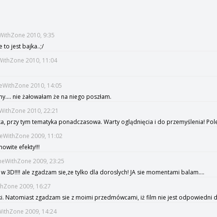
WithZone 2010, 9:35
 to jest bajka..;/
WithZone 2010, 11:04
meWithZone 2010, 14:05
ny.... nie żałowałam że na niego poszłam.
eWithZone 2010, 22:21
yka, przy tym tematyka ponadczasowa. Warty oglądnięcia i do przemyślenia! Pol
meWithZone 2009, 11:02
mowite efekty!!!
meWithZone 2009, 23:25
w 3D!!!! ale zgadzam sie,ze tylko dla doroslych! JA sie momentami balam....
thZone 2009, 16:27
i. Natomiast zgadzam sie z moimi przedmówcami, iż film nie jest odpowiedni dla
eWithZone 2009, 14:24