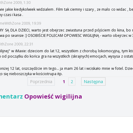
ithZone 2009, 1:30
e jakie kiedykolwiek widzialem . Film tak ciemny i szary , ze malo co widac , bez
 czas i kasa .
TimeWithZone 2009, 19:39
Y SĄ DLA DZIECI, warto jest obejrzec zwiastuna przed pójściem do kina, bo 
liwa po seansie :] OSOBIŚCIE POLECAM OPOWIESC WIGILIJNĄ - warto obejrzec w
WithZone 2009, 22:31
lijnej" w iMaxie: dzieciom do lat 12, wszystkim z chorobą lokomocyjną, tym kt
m od początku do końca gra na wszystkich (skrajnych) emocjach, wysysa z ostatn
.
poniżej 12 lat, oszczędźcie im tego... ja mam 26 lat i wciskało mnie w fotel. Dz
o się nieboszczyka w kościotrupa itp.
Poprzednia
1
2
Następna
mentarz
Opowieść wigilijna