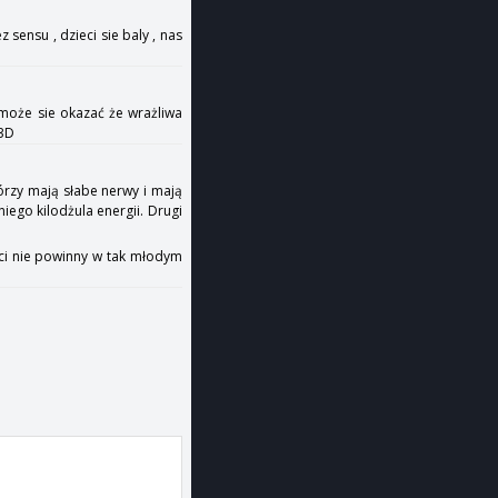
 sensu , dzieci sie baly , nas
może sie okazać że wrażliwa
 3D
órzy mają słabe nerwy i mają
iego kilodżula energii. Drugi
ieci nie powinny w tak młodym