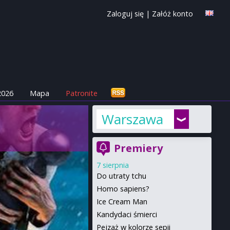
Zaloguj się
|
Załóż konto
2026
Mapa
Patronite
Warszawa
Premiery
7 sierpnia
Do utraty tchu
Homo sapiens?
Ice Cream Man
Kandydaci śmierci
Pejzaż w kolorze sepii