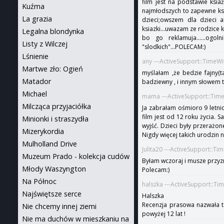
film jest na podstawie ksia
Kuźma
najmłodszych to zapewne ksi
La grazia
dzieci;owszem dla dzieci a
ksiazki...uwazam ze rodzice k
Legalna blondynka
bo go reklamuja......og
Listy z Wilczej
"slodkich"...POLECAM:)
Lśnienie
any ---ActiveSupport::TimeW
Martwe zło: Ogień
myślałam ,że bedzie fajny(t
Matador
badziewny , i innym słowem to
Michael
mama ---ActiveSupport::Tim
Milcząca przyjaciółka
Ja zabrałam ośmioro 9 letnic
film jest od 12 roku życia. 
Minionki i straszydła
wyjść. Dzieci były przerażon
Mizerykordia
Nigdy więcej takich urodzin n
Mulholland Drive
Julita20 ---ActiveSupport::T
Muzeum Prado - kolekcja cudów
Byłam wczoraj i musze przyzna
Młody Waszyngton
Polecam:)
Na Północ
halszka ---ActiveSupport::T
Najświętsze serce
Halszka
Recenzja prasowa nazwała te
Nie chcemy innej ziemi
powyżej 12 lat !
Nie ma duchów w mieszkaniu na