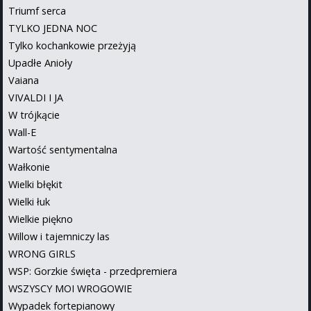
Triumf serca
TYLKO JEDNA NOC
Tylko kochankowie przeżyją
Upadłe Anioły
Vaiana
VIVALDI I JA
W trójkącie
Wall-E
Wartość sentymentalna
Wałkonie
Wielki błękit
Wielki łuk
Wielkie piękno
Willow i tajemniczy las
WRONG GIRLS
WSP: Gorzkie święta - przedpremiera
WSZYSCY MOI WROGOWIE
Wypadek fortepianowy