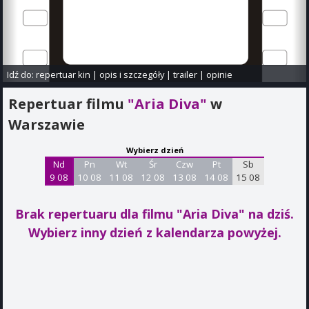
Idź do:
repertuar kin
|
opis i szczegóły
|
trailer
|
opinie
Repertuar filmu
"Aria Diva"
w
Warszawie
Wybierz dzień
Nd
Pn
Wt
Śr
Czw
Pt
Sb
9 08
10 08
11 08
12 08
13 08
14 08
15 08
Brak repertuaru dla filmu "Aria Diva"
na dziś.
Wybierz inny dzień z kalendarza powyżej.