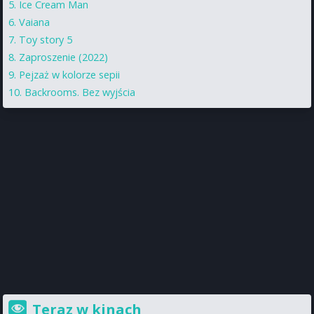
Ice Cream Man
Vaiana
Toy story 5
Zaproszenie (2022)
Pejzaż w kolorze sepii
Backrooms. Bez wyjścia
Teraz w kinach