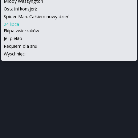
Młody Waszyngton
Ostatni konsjerż
Spider-Man: Całkiem nowy dzień
24 lipca
Ekipa zwierzaków
Jej piekło
Requiem dla snu
Wyschnięci