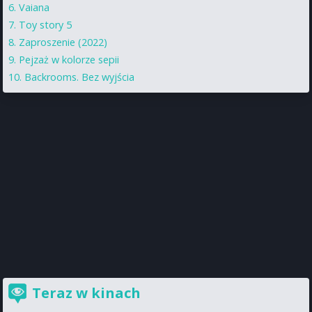
Vaiana
Toy story 5
Zaproszenie (2022)
Pejzaż w kolorze sepii
Backrooms. Bez wyjścia
Teraz w kinach