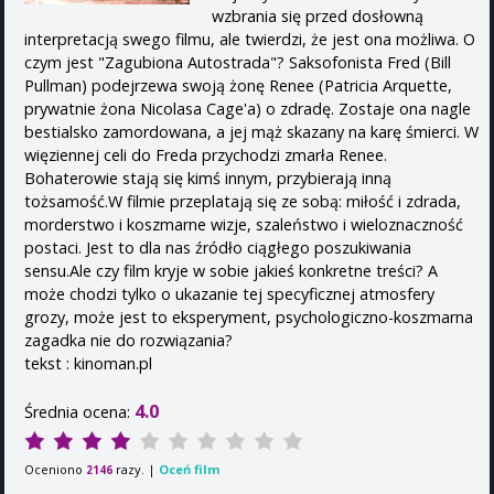
wzbrania się przed dosłowną
interpretacją swego filmu, ale twierdzi, że jest ona możliwa. O
czym jest "Zagubiona Autostrada"? Saksofonista Fred (Bill
Pullman) podejrzewa swoją żonę Renee (Patricia Arquette,
prywatnie żona Nicolasa Cage'a) o zdradę. Zostaje ona nagle
bestialsko zamordowana, a jej mąż skazany na karę śmierci. W
więziennej celi do Freda przychodzi zmarła Renee.
Bohaterowie stają się kimś innym, przybierają inną
tożsamość.W filmie przeplatają się ze sobą: miłość i zdrada,
morderstwo i koszmarne wizje, szaleństwo i wieloznaczność
postaci. Jest to dla nas źródło ciągłego poszukiwania
sensu.Ale czy film kryje w sobie jakieś konkretne treści? A
może chodzi tylko o ukazanie tej specyficznej atmosfery
grozy, może jest to eksperyment, psychologiczno-koszmarna
zagadka nie do rozwiązania?
tekst : kinoman.pl
4.0
Średnia ocena:
Oceniono
razy. |
Oceń film
2146