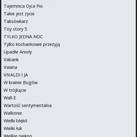
Tajemnica Ojca Pio
Takie jest życie
Taksówkarz
Toy story 5
TYLKO JEDNA NOC
Tylko kochankowie przeżyją
Upadłe Anioły
Vabank
Vaiana
VIVALDI I JA
W krainie Bogów
W trójkącie
Wall-E
Wartość sentymentalna
Wałkonie
Wielki błękit
Wielki łuk
Wielkie piękno