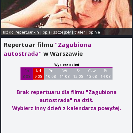
Idź do:
repertuar kin
|
opis i szczegóły
|
trailer
|
opinie
Repertuar filmu
"Zagubiona
autostrada"
w Warszawie
Wybierz dzień
Sb
Nd
Pn
Wt
Śr
Czw
Pt
8 08
9 08
10 08
11 08
12 08
13 08
14 08
Brak repertuaru dla filmu "Zagubiona
autostrada"
na dziś.
Wybierz inny dzień z kalendarza powyżej.