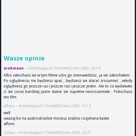
Wasze opinie
arekmaan
---ActiveSupport::TimeWithZone 2002, 20:14
Albo zakochasz sie w tym filmie a;bo go znienawidzisz , ja sie zakochałem
Po oglądnieciu nie będziesz spać , będziesz sie starać zrozumieć , wtedy
oglądniesz go jeszcze raz i jeszcze raz i jeszcze jeden . Ale to co wydawało
ci sie coraz bardziej jasne stanie sie zupełnie niezrozumiałe . Pokochasz
ten film
alfons ---ActiveSupport::TimeWithZone 2002, 13:13
well
uwazaj bo na austrostradzie mozesz znalesc rozjehana kaske
alfons
Celsus ---ActiveSupport::TimeWithZone 2002, 22:21