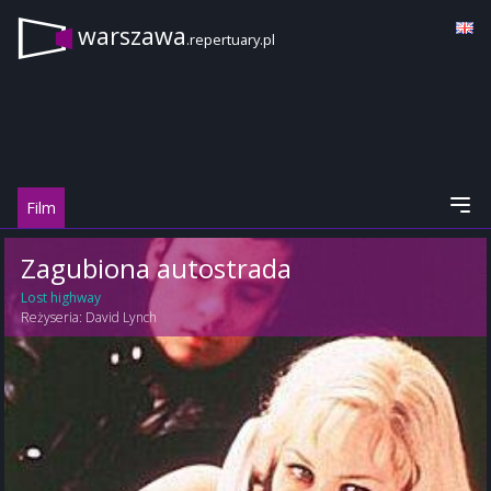
warszawa
.repertuary.pl
Film
Zagubiona autostrada
Lost highway
Reżyseria:
David Lynch