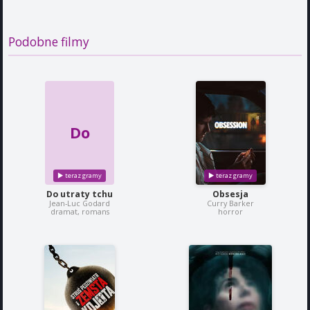
Podobne filmy
Do
Do utraty tchu
Obsesja
Jean-Luc Godard
Curry Barker
dramat, romans
horror