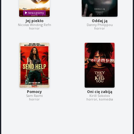
Jej piekło
Oddaj ją
Nicolas Winding Refn
Danny Philippou
horror
horror
Pomocy
Oni cię zabiją
Sam Raimi
Kirill Sokolov
horror
horror, komedia