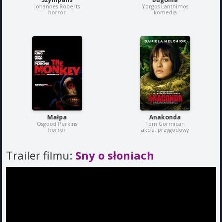
Johannes Roberts
Yorgos Lanthimos
horror
komedia
Małpa
Anakonda
Osgood Perkins
Tom Gormican
horror
akcja, przygodowy
Trailer filmu:
Sny o słoniach