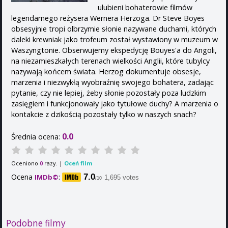
ulubieni bohaterowie filmów
legendarnego reżysera Wernera Herzoga. Dr Steve Boyes
obsesyjnie tropi olbrzymie słonie nazywane duchami, których
daleki krewniak jako trofeum został wystawiony w muzeum w
Waszyngtonie. Obserwujemy ekspedycję Bouyes'a do Angoli,
na niezamieszkałych terenach wielkości Anglii, które tubylcy
nazywają końcem świata. Herzog dokumentuje obsesje,
marzenia i niezwykłą wyobraźnię swojego bohatera, zadając
pytanie, czy nie lepiej, żeby słonie pozostały poza ludzkim
zasięgiem i funkcjonowały jako tytułowe duchy? A marzenia o
kontakcie z dzikością pozostały tylko w naszych snach?
0.0
Średnia ocena:
Oceniono
razy. |
Oceń film
0
Ocena
:
7.0
IMDb©
1,695 votes
/10
Podobne filmy