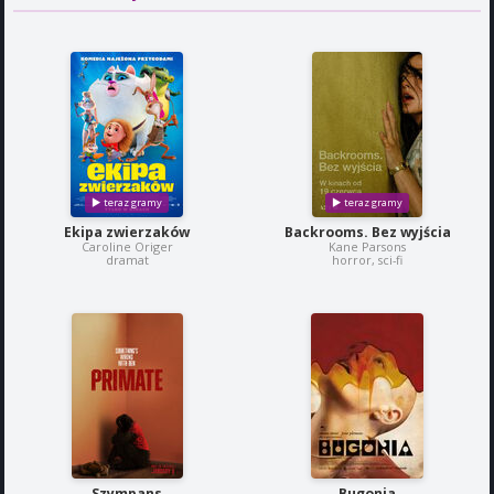
Ekipa zwierzaków
Backrooms. Bez wyjścia
Caroline Origer
Kane Parsons
dramat
horror, sci-fi
Szympans
Bugonia