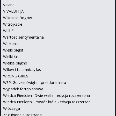
Vaiana
VIVALDI I JA
W krainie Bogów
W trójkącie
Wall-E
Wartość sentymentalna
Wałkonie
Wielki błękit
Wielki łuk
Wielkie piękno
Willow i tajemniczy las
WRONG GIRLS
WSP: Gorzkie święta - przedpremiera
Wypadek fortepianowy
Władca Pierścieni: Dwie wieże - edycja rozszerzona
Władca Pierścieni: Powrót króla - edycja rozszerzon...
Włóczęga
Zagubiona autostrada