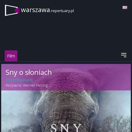
warszawa
.repertuary.pl
Film
Sny o słoniach
Ghost Elephants
Reżyseria:
Werner Herzog