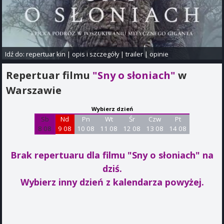
Idź do:
repertuar kin
|
opis i szczegóły
|
trailer
|
opinie
Repertuar filmu
"Sny o słoniach"
w
Warszawie
Wybierz dzień
Sb
Nd
Pn
Wt
Śr
Czw
Pt
8 08
9 08
10 08
11 08
12 08
13 08
14 08
Brak repertuaru dla filmu "Sny o słoniach"
na
dziś.
Wybierz inny dzień z kalendarza powyżej.