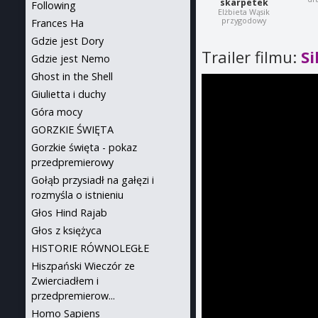
skarpetek
Following
Elżbieta Wąsik
przygodowy
Frances Ha
Gdzie jest Dory
Trailer filmu:
Si
Gdzie jest Nemo
Ghost in the Shell
Giulietta i duchy
Góra mocy
GORZKIE ŚWIĘTA
Gorzkie święta - pokaz
przedpremierowy
Gołąb przysiadł na gałęzi i
rozmyśla o istnieniu
Głos Hind Rajab
Głos z księżyca
HISTORIE RÓWNOLEGŁE
Hiszpański Wieczór ze
Zwierciadłem i
przedpremierow...
Homo Sapiens