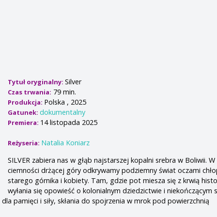
Silver
Tytuł oryginalny:
79 min.
Czas trwania:
Polska , 2025
Produkcja:
dokumentalny
Gatunek:
14 listopada 2025
Premiera:
Natalia Koniarz
Reżyseria:
SILVER zabiera nas w głąb najstarszej kopalni srebra w Boliwii. W c
ciemności drżącej góry odkrywamy podziemny świat oczami chło
starego górnika i kobiety. Tam, gdzie pot miesza się z krwią histor
wyłania się opowieść o kolonialnym dziedzictwie i niekończącym s
 dla pamięci i siły, skłania do spojrzenia w mrok pod powierzchnią