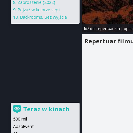
Zaproszenie (2022)
Pejzaż w kolorze sepii
Backrooms. Bez wyjścia
Idź do:
repertuar kin
|
opis 
Repertuar film
Teraz w kinach
500 mil
Absolwent