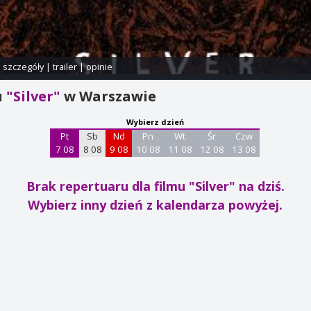
i szczegóły
|
trailer
|
opinie
u
"Silver"
w Warszawie
Wybierz dzień
Pt
Sb
Nd
Pn
Wt
Śr
Czw
7 08
8 08
9 08
10 08
11 08
12 08
13 08
Brak repertuaru dla filmu "Silver"
na dziś.
Wybierz inny dzień z kalendarza powyżej.