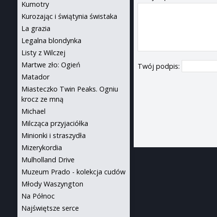
Kumotry
Kurozając i świątynia świstaka
La grazia
Legalna blondynka
Listy z Wilczej
Martwe zło: Ogień
Twój podpis:
Matador
Miasteczko Twin Peaks. Ogniu
krocz ze mną
Michael
Milcząca przyjaciółka
Minionki i straszydła
Mizerykordia
Mulholland Drive
Muzeum Prado - kolekcja cudów
Młody Waszyngton
Na Północ
Najświętsze serce