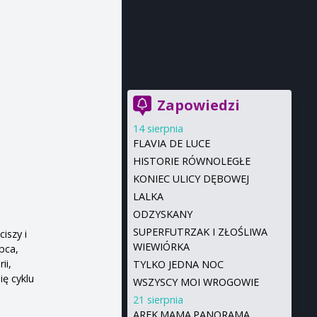
Zapowiedzi
14 sierpnia
FLAVIA DE LUCE
HISTORIE RÓWNOLEGŁE
KONIEC ULICY DĘBOWEJ
LALKA
ODZYSKANY
SUPERFUTRZAK I ZŁOŚLIWA
iszy i
WIEWIÓRKA
pca,
ii,
TYLKO JEDNA NOC
ię cyklu
WSZYSCY MOI WROGOWIE
21 sierpnia
AREK.MAMA.PANORAMA