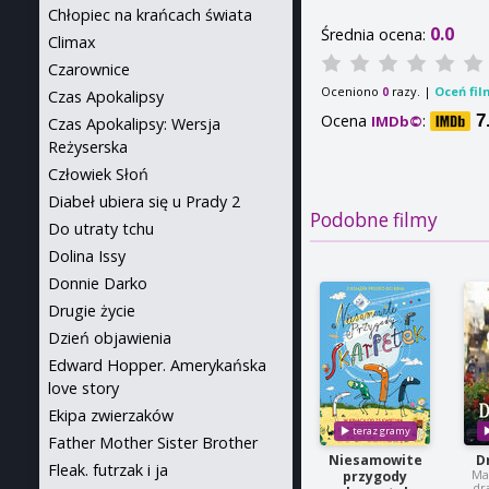
Chłopiec na krańcach świata
0.0
Średnia ocena:
Climax
Czarownice
Oceniono
razy. |
Oceń fil
0
Czas Apokalipsy
Ocena
:
7
IMDb©
Czas Apokalipsy: Wersja
Reżyserska
Człowiek Słoń
Diabeł ubiera się u Prady 2
Podobne filmy
Do utraty tchu
Dolina Issy
Donnie Darko
Drugie życie
Dzień objawienia
Edward Hopper. Amerykańska
love story
Ekipa zwierzaków
Father Mother Sister Brother
Niesamowite
D
Fleak. futrzak i ja
Ma
przygody
dr