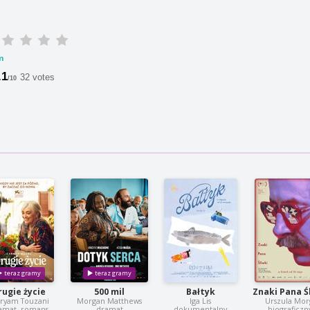
m
.1
32 votes
/10
rugie życie
500 mil
Bałtyk
Znaki Pana Ś
ryam Touzani
Morgan Matthews
Iga Lis
Urszula Mor
amat, romans
dramat
dokumentalny
biograficzn