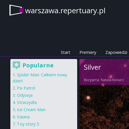
warszawa.repertuary.pl
Start
Premiery
Zapowiedzi
Popularne
Silver
Spider-Man: Całkiem nowy
Reżyseria:
Natalia Koniarz
dzień
Psi Patrol
Odyseja
Straszydła
Ice Cream Man
Vaiana
Toy story 5