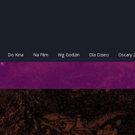
Do Kina
Na Film
Wg Godzin
Dla Dzieci
Oscary 