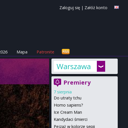
Zaloguj się
|
Załóż konto
2026
Mapa
Patronite
Warszawa
Premiery
7 sierpnia
Do utraty tchu
Homo sapiens?
Ice Cream Man
Kandydaci śmierci
Pejzaż w kolorze sepii