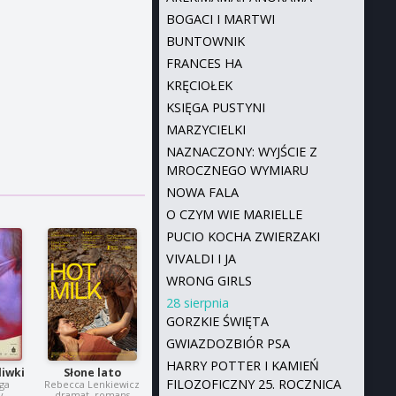
BOGACI I MARTWI
BUNTOWNIK
FRANCES HA
KRĘCIOŁEK
KSIĘGA PUSTYNI
MARZYCIELKI
NAZNACZONY: WYJŚCIE Z
MROCZNEGO WYMIARU
NOWA FALA
O CZYM WIE MARIELLE
PUCIO KOCHA ZWIERZAKI
VIVALDI I JA
WRONG GIRLS
28 sierpnia
GORZKIE ŚWIĘTA
GWIAZDOZBIÓR PSA
HARRY POTTER I KAMIEŃ
liwki
Słone lato
FILOZOFICZNY 25. ROCZNICA
ga
Rebecca Lenkiewicz
y,
dramat, romans