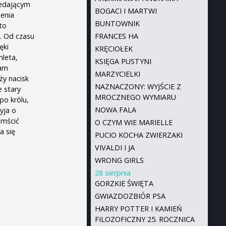
zedającym
BOGACI I MARTWI
ienia
BUNTOWNIK
to
. Od czasu
FRANCES HA
ęki
KRĘCIOŁEK
mleta,
KSIĘGA PUSTYNI
nam
MARZYCIELKI
ży nacisk
NAZNACZONY: WYJŚCIE Z
e stary
MROCZNEGO WYMIARU
po królu,
NOWA FALA
yja o
omścić
O CZYM WIE MARIELLE
a się
PUCIO KOCHA ZWIERZAKI
VIVALDI I JA
WRONG GIRLS
28 sierpnia
GORZKIE ŚWIĘTA
GWIAZDOZBIÓR PSA
HARRY POTTER I KAMIEŃ
FILOZOFICZNY 25. ROCZNICA