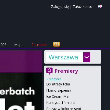
Zaloguj się
|
Załóż konto
2026
Mapa
Patronite
Warszawa
Premiery
7 sierpnia
Do utraty tchu
Homo sapiens?
Ice Cream Man
Kandydaci śmierci
Pejzaż w kolorze sepii