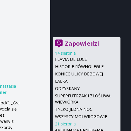
Zapowiedzi
14 sierpnia
FLAVIA DE LUCE
HISTORIE RÓWNOLEGŁE
KONIEC ULICY DĘBOWEJ
LALKA
nastasia
ODZYSKANY
ller
SUPERFUTRZAK I ZŁOŚLIWA
WIEWIÓRKA
ock”, „Gra
ciela się
TYLKO JEDNA NOC
zez
WSZYSCY MOI WROGOWIE
owany z
21 sierpnia
rekordy
AREK.MAMA.PANORAMA