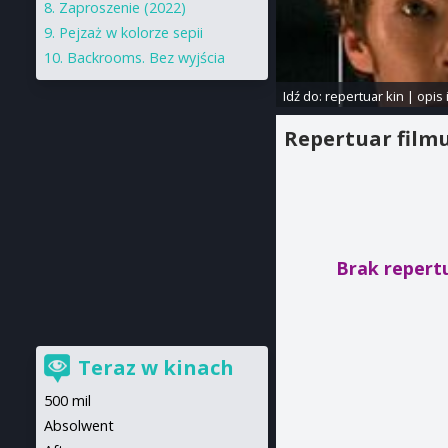
Zaproszenie (2022)
Pejzaż w kolorze sepii
Backrooms. Bez wyjścia
Idź do:
repertuar kin
|
opis 
Repertuar film
Brak repert
Teraz w kinach
500 mil
Absolwent