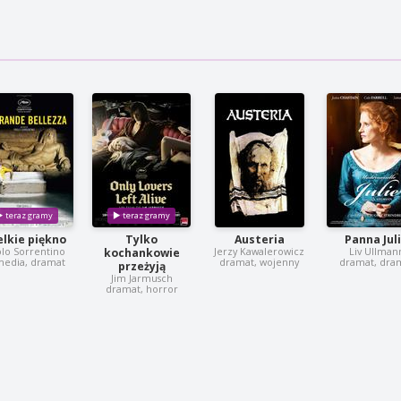
elkie piękno
Tylko
Austeria
Panna Jul
lo Sorrentino
Jerzy Kawalerowicz
Liv Ullman
kochankowie
edia, dramat
dramat, wojenny
dramat, dra
przeżyją
Jim Jarmusch
dramat, horror