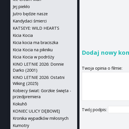
Jej piekło
Jutro będzie nasze
Kandydaci śmierci
KATSEYE: WILD HEARTS
Kicia Kocia
Kicia kocia ma braciszka
Kicia Kocia na pikniku
Dodaj nowy ko
Kicia Kocia w podróży
KINO LETNIE 2026: Donnie
Twoja opinia o filmie:
Darko (2001)
KINO LETNIE 2026: Ostatni
Wiking (2025)
Kobiecy świat: Gorzkie święta -
przedpremiera
Kokuhō
Twój podpis:
KONIEC ULICY DĘBOWEJ
Kronika wypadków miłosnych
Kumotry