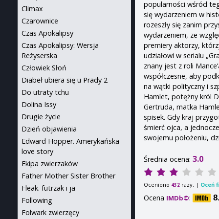
popularności wśród teg
Climax
się wydarzeniem w hist
Czarownice
rozeszły się zanim prz
Czas Apokalipsy
wydarzeniem, ze względ
premiery aktorzy, którz
Czas Apokalipsy: Wersja
udziałowi w serialu „Gr
Reżyserska
znany jest z roli Mance
Człowiek Słoń
współczesne, aby podkr
Diabeł ubiera się u Prady 2
na wątki polityczny i s
Do utraty tchu
Hamlet, potężny król D
Dolina Issy
Gertruda, matka Hamle
Drugie życie
spisek. Gdy kraj przyg
śmierć ojca, a jednocz
Dzień objawienia
swojemu położeniu, dzi
Edward Hopper. Amerykańska
love story
3.0
Średnia ocena:
Ekipa zwierzaków
Father Mother Sister Brother
Oceniono
razy. |
Oceń f
432
Fleak. futrzak i ja
Ocena
:
8
IMDb©
Following
Folwark zwierzęcy