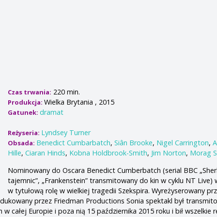
220 min.
Czas trwania:
Wielka Brytania , 2015
Produkcja:
dramat
Gatunek:
Lyndsey Turner
Reżyseria:
Benedict Cumbarbatch
,
Siân Brooke
,
Nigel Carrington
,
A
Obsada:
Hille
,
Ciaran Hinds
,
Kobna Holdbrook-Smith
,
Jim Norton
,
Morag Si
Nominowany do Oscara Benedict Cumberbatch (serial BBC „Sherl
tajemnic”, „Frankenstein” transmitowany do kin w cyklu NT Live) w
w tytułową rolę w wielkiej tragedii Szekspira. Wyreżyserowany pr
odukowany przez Friedman Productions Sonia spektakl był transmit
 w całej Europie i poza nią 15 października 2015 roku i bił wszelkie 