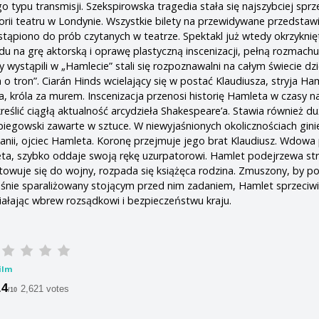
o typu transmisji. Szekspirowska tragedia stała się najszybciej spr
orii teatru w Londynie. Wszystkie bilety na przewidywane przedstaw
ystąpiono do prób czytanych w teatrze. Spektakl już wtedy okrzyknię
u na grę aktorską i oprawę plastyczną inscenizacji, pełną rozmachu
y wystąpili w „Hamlecie” stali się rozpoznawalni na całym świecie dzi
a o tron”. Ciarán Hinds wcielający się w postać Klaudiusza, stryja Ha
’a, króla za murem. Inscenizacja przenosi historię Hamleta w czasy 
eślić ciągłą aktualność arcydzieła Shakespeare’a. Stawia również du
zpiegowski zawarte w sztuce. W niewyjaśnionych okolicznościach gini
anii, ojciec Hamleta. Koronę przejmuje jego brat Klaudiusz. Wdowa 
ta, szybko oddaje swoją rękę uzurpatorowi. Hamlet podejrzewa str
otowuje się do wojny, rozpada się książęca rodzina. Zmuszony, by p
eśnie sparaliżowany stojącym przed nim zadaniem, Hamlet sprzeciwi
ałając wbrew rozsądkowi i bezpieczeństwu kraju.
ilm
.4
2,621 votes
/10