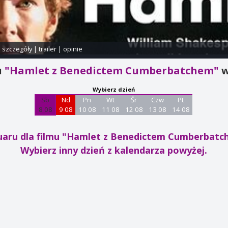
i szczegóły
|
trailer
|
opinie
u
"Hamlet z Benedictem Cumberbatchem"
w
Wybierz dzień
Sb
Nd
Pn
Wt
Śr
Czw
Pt
8 08
9 08
10 08
11 08
12 08
13 08
14 08
uaru dla filmu "Hamlet z Benedictem Cumberbat
Wybierz inny dzień z kalendarza powyżej.