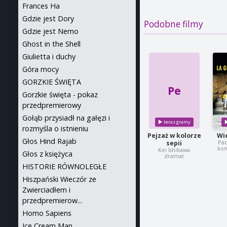
Frances Ha
Gdzie jest Dory
Podobne filmy
Gdzie jest Nemo
Ghost in the Shell
Giulietta i duchy
Góra mocy
GORZKIE ŚWIĘTA
Pe
Gorzkie święta - pokaz
przedpremierowy
Gołąb przysiadł na gałęzi i
rozmyśla o istnieniu
Pejzaż w kolorze
Wi
Głos Hind Rajab
Pao
sepii
kom
Kei Ishikawa
Głos z księżyca
dramat
HISTORIE RÓWNOLEGŁE
Hiszpański Wieczór ze
Zwierciadłem i
przedpremierow...
Homo Sapiens
Ice Cream Man