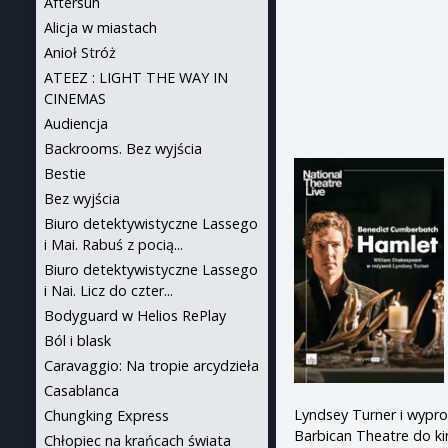
Aftersun
Alicja w miastach
Anioł Stróż
ATEEZ : LIGHT THE WAY IN
CINEMAS
Audiencja
Backrooms. Bez wyjścia
Bestie
Bez wyjścia
Biuro detektywistyczne Lassego
i Mai. Rabuś z pocią...
Biuro detektywistyczne Lassego
i Nai. Licz do czter...
Bodyguard w Helios RePlay
Ból i blask
Caravaggio: Na tropie arcydzieła
Casablanca
Lyndsey Turner i wypr
Chungking Express
Barbican Theatre do kin
Chłopiec na krańcach świata