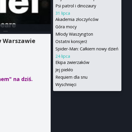
Psi patrol i dinozaury
31 lipca
Akademia złoczyńców
Góra mocy
Młody Waszyngton
 Warszawie
Ostatni konsjerż
Spider-Man: Całkiem nowy dzień
24 lipca
Ekipa zwierzaków
Jej piekło
Requiem dla snu
chem"
na dziś.
Wyschnięci