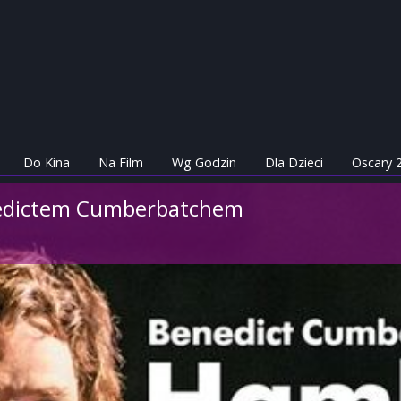
Do Kina
Na Film
Wg Godzin
Dla Dzieci
Oscary 
edictem Cumberbatchem