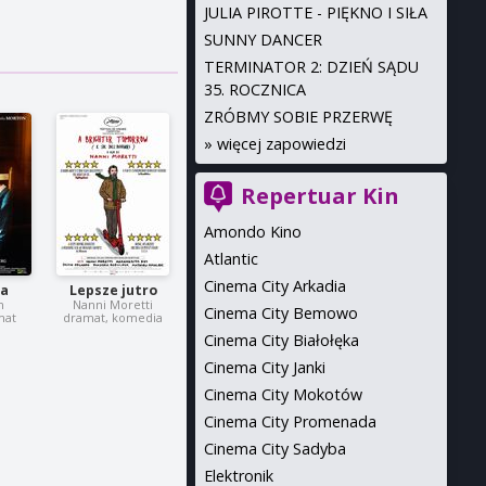
JULIA PIROTTE - PIĘKNO I SIŁA
SUNNY DANCER
TERMINATOR 2: DZIEŃ SĄDU
35. ROCZNICA
ZRÓBMY SOBIE PRZERWĘ
»
więcej zapowiedzi
Repertuar Kin
Amondo Kino
Atlantic
Cinema City Arkadia
ia
Lepsze jutro
n
Nanni Moretti
Cinema City Bemowo
mat
dramat, komedia
Cinema City Białołęka
Cinema City Janki
Cinema City Mokotów
Cinema City Promenada
Cinema City Sadyba
Elektronik