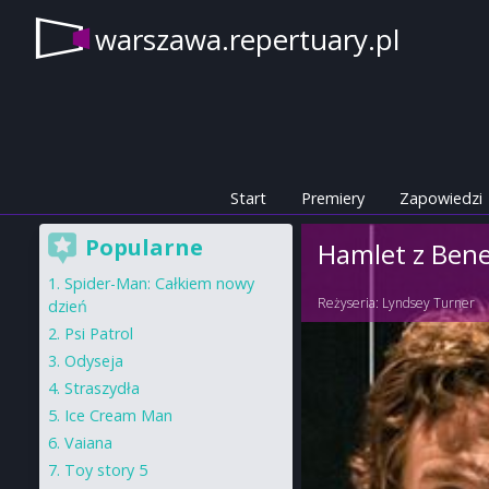
warszawa.repertuary.pl
Start
Premiery
Zapowiedzi
Popularne
Hamlet z Ben
Spider-Man: Całkiem nowy
Reżyseria:
Lyndsey Turner
dzień
Psi Patrol
Odyseja
Straszydła
Ice Cream Man
Vaiana
Toy story 5