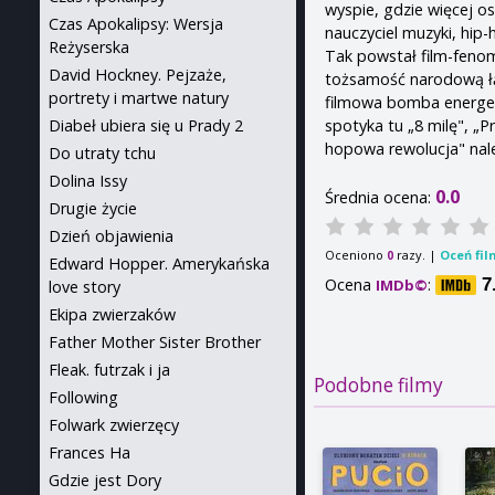
wyspie, gdzie więcej os
Czas Apokalipsy: Wersja
nauczyciel muzyki, hip-
Reżyserska
Tak powstał film-fenom
David Hockney. Pejzaże,
tożsamość narodową łą
portrety i martwe natury
filmowa bomba energet
spotyka tu „8 milę", „P
Diabeł ubiera się u Prady 2
hopowa rewolucja" nal
Do utraty tchu
Dolina Issy
0.0
Średnia ocena:
Drugie życie
Dzień objawienia
Oceniono
razy. |
Oceń fil
0
Edward Hopper. Amerykańska
Ocena
:
7
IMDb©
love story
Ekipa zwierzaków
Father Mother Sister Brother
Fleak. futrzak i ja
Podobne filmy
Following
Folwark zwierzęcy
Frances Ha
Gdzie jest Dory