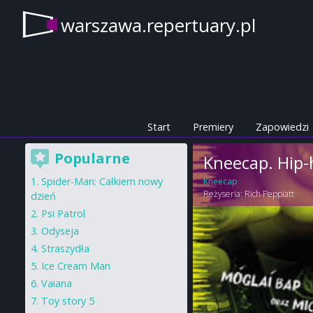
warszawa.repertuary.pl
Start
Premiery
Zapowiedzi
Popularne
Kneecap. Hip
Spider-Man: Całkiem nowy
Kneecap
Reżyseria:
Rich Peppiatt
dzień
Psi Patrol
Odyseja
Straszydła
Ice Cream Man
Vaiana
Toy story 5