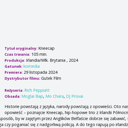
Kneecap
Tytuł oryginalny:
105 min.
Czas trwania:
Irlandia/Wlk. Brytania , 2024
Produkcja:
komedia
Gatunek:
29 listopada 2024
Premiera:
Gutek Film
Dystrybutor filmu:
Rich Peppiatt
Reżyseria:
Moglai Bap
,
Mo Chara
,
DJ Provai
Obsada:
Historie powstają z języka, narody powstają z opowieści. Oto na
opowieść – poznajcie Kneecap, hip-hopowe trio z Irlandii Północne
posób, by w zajętym przez Anglików Belfaście dobrze się zabawić,
ga czy poganiać się z nadgorliwą policją. A do tego rapują po irlandz