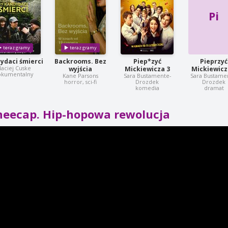
Pi
ydaci śmierci
Backrooms. Bez
Piep*zyć
Pieprzyć
aciej Cuske
wyjścia
Mickiewicza 3
Mickiewicz
okumentalny
Kane Parsons
Sara Bustamente-
Sara Bustame
horror, sci-fi
Drozdek
Drozdek
komedia
dramat
neecap. Hip-hopowa rewolucja