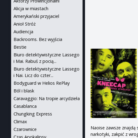
Aktorzy Prowincjonalni
Alicja w miastach
Amerykański przyjaciel
Anioł Stróż
Audiencja
Backrooms. Bez wyjścia
Bestie
Biuro detektywistyczne Lassego
i Mai. Rabuś z pocią...
Biuro detektywistyczne Lassego
i Nai. Licz do czter...
Bodyguard w Helios RePlay
Ból i blask
Caravaggio: Na tropie arcydzieła
Casablanca
Chungking Express
Climax
Naoise zawsze znajdą s
Czarownice
narkotyki, zakpić z wro
Czas Apokalipsy