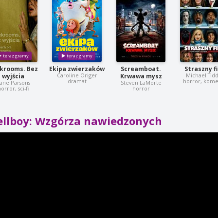
krooms. Bez
Ekipa zwierzaków
Screamboat.
Straszny f
Caroline Origer
Michael Tid
wyjścia
Krwawa mysz
dramat
horror, kome
ane Parsons
Steven LaMorte
orror, sci-fi
horror
ellboy: Wzgórza nawiedzonych