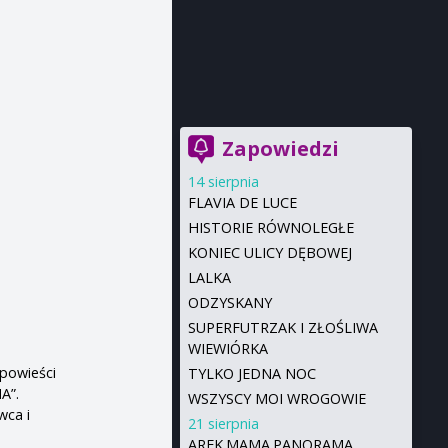
Zapowiedzi
14 sierpnia
FLAVIA DE LUCE
HISTORIE RÓWNOLEGŁE
KONIEC ULICY DĘBOWEJ
LALKA
ODZYSKANY
SUPERFUTRZAK I ZŁOŚLIWA
WIEWIÓRKA
opowieści
TYLKO JEDNA NOC
A”.
WSZYSCY MOI WROGOWIE
wca i
21 sierpnia
AREK.MAMA.PANORAMA