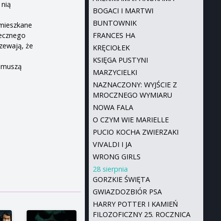
 nią
BOGACI I MARTWI
BUNTOWNIK
amieszkane
iecznego
FRANCES HA
zewają, że
KRĘCIOŁEK
W
KSIĘGA PUSTYNI
a muszą
MARZYCIELKI
NAZNACZONY: WYJŚCIE Z
MROCZNEGO WYMIARU
NOWA FALA
O CZYM WIE MARIELLE
PUCIO KOCHA ZWIERZAKI
VIVALDI I JA
WRONG GIRLS
28 sierpnia
GORZKIE ŚWIĘTA
GWIAZDOZBIÓR PSA
HARRY POTTER I KAMIEŃ
FILOZOFICZNY 25. ROCZNICA