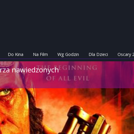
Do Kina
Na Film
Wg Godzin
Dla Dzieci
Oscary 
órza nawiedzonych