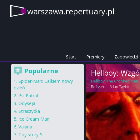
warszawa.repertuary.pl
Start
Premiery
Zapowiedzi
Popularne
Hellboy: Wzg
Spider-Man: Całkiem nowy
Hellboy: The Crooked Man
Reżyseria:
Brian Taylor
dzień
Psi Patrol
Odyseja
Straszydła
Ice Cream Man
Vaiana
Toy story 5