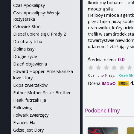
Ikoniczny bohater – pó
Czas Apokalipsy
mroczną siłą.
Czas Apokalipsy: Wersja
Hellboy i młoda agentk
Reżyserska
przez tajemniczą społe
Człowiek Słoń
czarownika, który ucie
trafili w sam środek st
Diabeł ubiera się u Prady 2
towarzystwie niewidome
Do utraty tchu
udaremnić zbliżający s
Dolina Issy
Drugie życie
0.0
Średnia ocena:
Dzień objawienia
Edward Hopper. Amerykańska
Oceniono
razy. |
Oceń fil
0
love story
Ocena
:
4
IMDb©
Ekipa zwierzaków
Father Mother Sister Brother
Fleak. futrzak i ja
Following
Podobne filmy
Folwark zwierzęcy
Frances Ha
Gdzie jest Dory