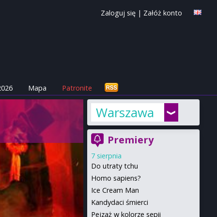
Zaloguj się
|
Załóż konto
2026
Mapa
Patronite
Warszawa
Premiery
7 sierpnia
Do utraty tchu
Homo sapiens?
Ice Cream Man
Kandydaci śmierci
Pejzaż w kolorze sepii