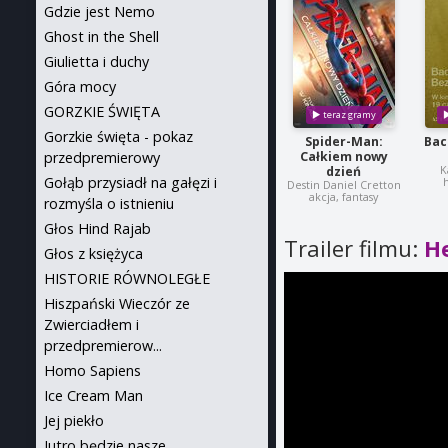
Gdzie jest Nemo
Ghost in the Shell
Giulietta i duchy
Góra mocy
GORZKIE ŚWIĘTA
Gorzkie święta - pokaz
Spider-Man:
Bac
przedpremierowy
Całkiem nowy
K
dzień
Gołąb przysiadł na gałęzi i
h
Destin Daniel Cretton
akcja, fantasy
rozmyśla o istnieniu
Głos Hind Rajab
Trailer filmu:
H
Głos z księżyca
HISTORIE RÓWNOLEGŁE
Hiszpański Wieczór ze
Zwierciadłem i
przedpremierow...
Homo Sapiens
Ice Cream Man
Jej piekło
Jutro będzie nasze