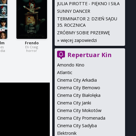
JULIA PIROTTE - PIĘKNO I SIŁA
SUNNY DANCER
TERMINATOR 2: DZIEŃ SĄDU
35. ROCZNICA
ZRÓBMY SOBIE PRZERWĘ
»
więcej zapowiedzi
ilm
Frendo
des
Eli Craig
dia
horror
Repertuar Kin
Amondo Kino
Atlantic
Cinema City Arkadia
Cinema City Bemowo
Cinema City Białołęka
Cinema City Janki
Cinema City Mokotów
Cinema City Promenada
Cinema City Sadyba
Elektronik