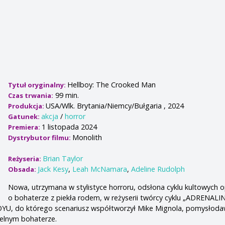
Hellboy: The Crooked Man
Tytuł oryginalny:
99 min.
Czas trwania:
USA/Wlk. Brytania/Niemcy/Bułgaria , 2024
Produkcja:
akcja
/
horror
Gatunek:
1 listopada 2024
Premiera:
Monolith
Dystrybutor filmu:
Brian Taylor
Reżyseria:
Jack Kesy
,
Leah McNamara
,
Adeline Rudolph
Obsada:
Nowa, utrzymana w stylistyce horroru, odsłona cyklu kultowych 
o bohaterze z piekła rodem, w reżyserii twórcy cyklu „ADRENALIN
OYU, do którego scenariusz współtworzył Mike Mignola, pomysłoda
ielnym bohaterze.