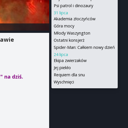
Psi patrol i dinozaury
31 lipca
Akademia złoczyńców
Góra mocy
Młody Waszyngton
zawie
Ostatni konsjerż
Spider-Man: Całkiem nowy dzień
24 lipca
Ekipa zwierzaków
Jej piekło
Requiem dla snu
h"
na dziś.
Wyschnięci