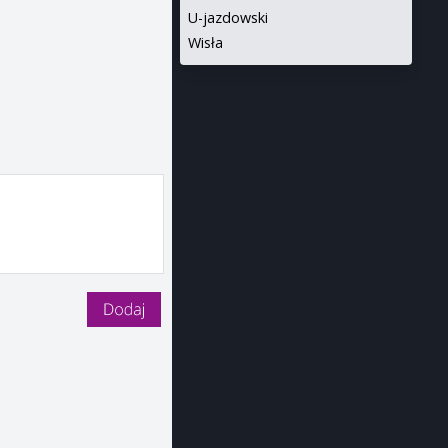
U-jazdowski
Wisła