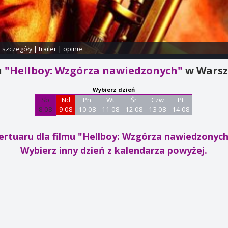
i szczegóły
|
trailer
|
opinie
u
"Hellboy: Wzgórza nawiedzonych"
w Wars
Wybierz dzień
Sb
Nd
Pn
Wt
Śr
Czw
Pt
8 08
9 08
10 08
11 08
12 08
13 08
14 08
ertuaru dla filmu "Hellboy: Wzgórza nawiedzonyc
Wybierz inny dzień z kalendarza powyżej.