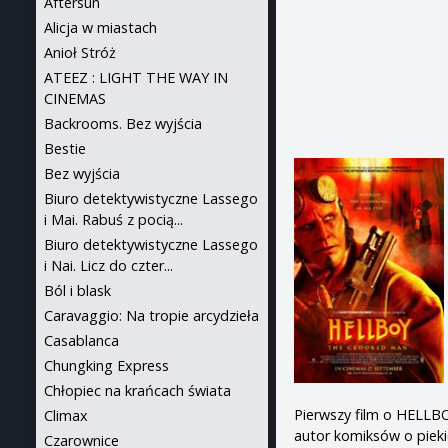
Aftersun
Alicja w miastach
Anioł Stróż
ATEEZ : LIGHT THE WAY IN
CINEMAS
Backrooms. Bez wyjścia
Bestie
Bez wyjścia
Biuro detektywistyczne Lassego
i Mai. Rabuś z pocią...
Biuro detektywistyczne Lassego
i Nai. Licz do czter...
Ból i blask
Caravaggio: Na tropie arcydzieła
Casablanca
Chungking Express
Chłopiec na krańcach świata
Pierwszy film o HELLB
Climax
autor komiksów o piek
Czarownice