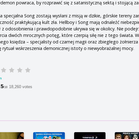
łdemon powraca, by rozprawić się z satanistyczną sektą i stojącą za
a specjalna Song zostają wysłani z misją w dzikie, górskie tereny z
czność praktykującą kult zła. Hellboy i Song mają odnaleźć niebezp
kł z odosobnienia i prawdopodobnie ukrywa się w okolicy. Nie podejr
arcia dwóch mrocznych potęg, które czerpią siłę nie z tego świata. 
go księdza – specjalisty od czarnej magii oraz zbiegłego żołnierz
ię rytuał wskrzeszenia demonicznej istoty o niewyobrażalnej mocy.
m
.5
18,260 votes
/10