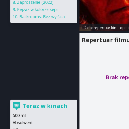
Zaproszenie (2022)
Pejzaż w kolorze sepii
Backrooms. Bez wyjścia
Idź do:
repertuar kin
|
opis 
Repertuar film
Brak rep
Teraz w kinach
500 mil
Absolwent