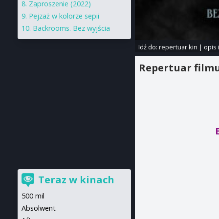
Zaproszenie (2022)
Pejzaż w kolorze sepii
Backrooms. Bez wyjścia
Idź do:
repertuar kin
|
opis 
Repertuar film
Teraz w kinach
500 mil
Absolwent