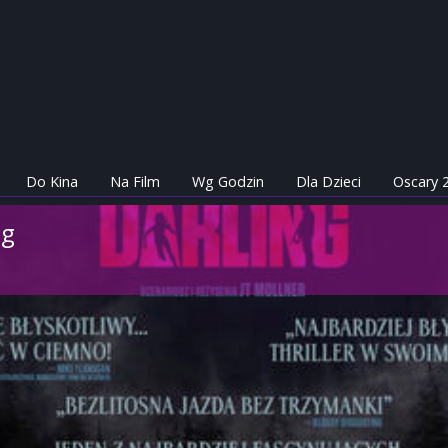
Do Kina
Na Film
Wg Godzin
Dla Dzieci
Oscary 
ng