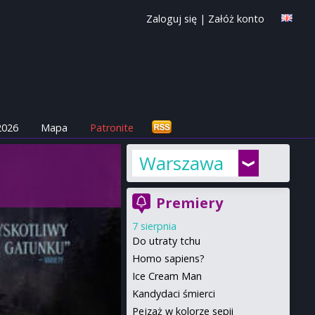
Zaloguj się
|
Załóż konto
2026
Mapa
Patronite
Warszawa
Premiery
7 sierpnia
Do utraty tchu
Homo sapiens?
Ice Cream Man
Kandydaci śmierci
Pejzaż w kolorze sepii