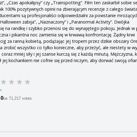
dzi”, „Czas apokalipsy” czy „Trainspotting”. Film ten zaskarbił sobie s
nik 100% pozytywnych opinii na zbierającym recenzje z całego świat
ucentami są profesjonaliści odpowiedzialni za powstanie mrożącyc
„Halloween zabija”, „Naznaczony” i „Paranormal Activity”. Dwójka
ię na randkę i szybko przenosi się do wynajętego pokoju. Jednak 
na i pikantna noc zamienia się w krwawą konfrontację. Żądny krwi
ig za ranną kobietą, podążając jej tropem przez dzikie obszary Or
a zrobić wszystko co tylko konieczne, aby przeżyć, ale niestety w w
oraz mniej siły i jej szanse kurczą się z każdą minutą. Mężczyzna, 
ł jej kochankiem nie cofnie się przed niczym, aby dorwać swoją ofiar
m
.0
71,217 votes
/10