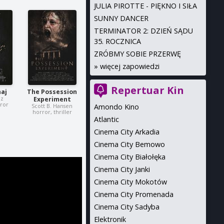
JULIA PIROTTE - PIĘKNO I SIŁA
SUNNY DANCER
TERMINATOR 2: DZIEŃ SĄDU
35. ROCZNICA
ZRÓBMY SOBIE PRZERWĘ
»
więcej zapowiedzi
Repertuar Kin
haj
The Possession
ez
Experiment
rror
Amondo Kino
Scott B. Hansen
horror, thriller
Atlantic
Cinema City Arkadia
Cinema City Bemowo
Cinema City Białołęka
Cinema City Janki
Cinema City Mokotów
Cinema City Promenada
Cinema City Sadyba
Elektronik