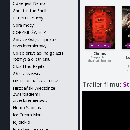
Gdzie jest Nemo
Ghost in the Shell
Giulietta i duchy
Góra mocy
GORZKIE ŚWIĘTA
Gorzkie święta - pokaz
przedpremierowy
Gołąb przysiadł na gałęzi i
Climax
Gaspar Noe
k
rozmyśla o istnieniu
dramat, horror
Głos Hind Rajab
J
dr
Głos z księżyca
HISTORIE RÓWNOLEGŁE
Trailer filmu:
St
Hiszpański Wieczór ze
Zwierciadłem i
przedpremierow...
Homo Sapiens
Ice Cream Man
Jej piekło
Jutro będzie nasze