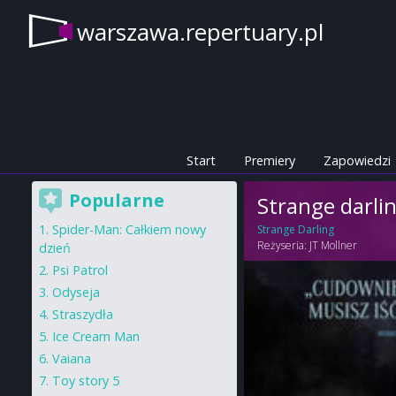
warszawa.repertuary.pl
Start
Premiery
Zapowiedzi
Popularne
Strange darli
Spider-Man: Całkiem nowy
Strange Darling
Reżyseria:
JT Mollner
dzień
Psi Patrol
Odyseja
Straszydła
Ice Cream Man
Vaiana
Toy story 5