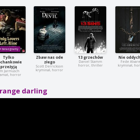
Tylko
Zbaw nas ode
13 grzechów
Nie oddyc
Daniel Stamm
Fede Alvar
ochankowie
złego
horror, thriller
kryminał, ho
Scott Derrickson
przeżyją
kryminał, horror
im Jarmusch
amat, horror
range darling