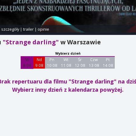
i szczegóły
|
trailer
|
opinie
u
"Strange darling"
w Warszawie
Wybierz dzień
Sb
Nd
Pn
Wt
Śr
Czw
Pt
8 08
9 08
10 08
11 08
12 08
13 08
14 08
Brak repertuaru dla filmu "Strange darling"
na dziś
Wybierz inny dzień z kalendarza powyżej.