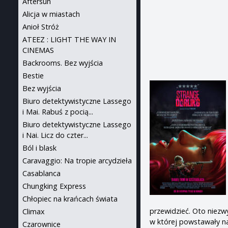
Aftersun
Alicja w miastach
Anioł Stróż
ATEEZ : LIGHT THE WAY IN
CINEMAS
Backrooms. Bez wyjścia
Bestie
Bez wyjścia
Biuro detektywistyczne Lassego
i Mai. Rabuś z pocią...
Biuro detektywistyczne Lassego
i Nai. Licz do czter...
Ból i blask
Caravaggio: Na tropie arcydzieła
Casablanca
Chungking Express
Chłopiec na krańcach świata
przewidzieć. Oto niezw
Climax
w której powstawały na
Czarownice