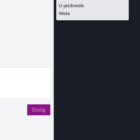
U-jazdowski
Wisła