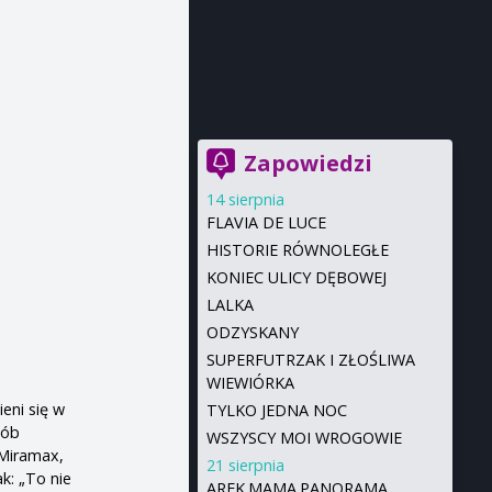
Zapowiedzi
14 sierpnia
FLAVIA DE LUCE
HISTORIE RÓWNOLEGŁE
KONIEC ULICY DĘBOWEJ
LALKA
ODZYSKANY
SUPERFUTRZAK I ZŁOŚLIWA
WIEWIÓRKA
eni się w
TYLKO JEDNA NOC
sób
WSZYSCY MOI WROGOWIE
 Miramax,
21 sierpnia
k: „To nie
AREK.MAMA.PANORAMA