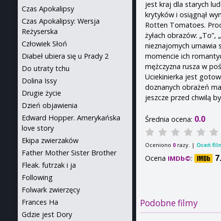
jest kraj dla starych lu
Czas Apokalipsy
krytyków i osiągnął wy
Czas Apokalipsy: Wersja
Rotten Tomatoes. Prod
Reżyserska
żyłach obrazów: „To”, 
Człowiek Słoń
nieznajomych umawia s
momencie ich romantycz
Diabeł ubiera się u Prady 2
mężczyzna rusza w pośc
Do utraty tchu
Uciekinierka jest gotow
Dolina Issy
doznanych obrażeń ma c
Drugie życie
jeszcze przed chwilą by
Dzień objawienia
Edward Hopper. Amerykańska
0.0
Średnia ocena:
love story
Ekipa zwierzaków
Oceniono
razy. |
Oceń fil
0
Father Mother Sister Brother
Ocena
:
7
IMDb©
Fleak. futrzak i ja
Following
Folwark zwierzęcy
Frances Ha
Podobne filmy
Gdzie jest Dory