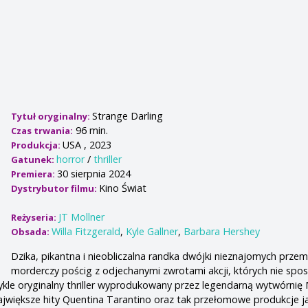
Strange Darling
Tytuł oryginalny:
96 min.
Czas trwania:
USA , 2023
Produkcja:
horror
/
thriller
Gatunek:
30 sierpnia 2024
Premiera:
Kino Świat
Dystrybutor filmu:
JT Mollner
Reżyseria:
Willa Fitzgerald
,
Kyle Gallner
,
Barbara Hershey
Obsada:
Dzika, pikantna i nieobliczalna randka dwójki nieznajomych przemi
morderczy pościg z odjechanymi zwrotami akcji, których nie spo
ykle oryginalny thriller wyprodukowany przez legendarną wytwórnię
jwiększe hity Quentina Tarantino oraz tak przełomowe produkcje ja