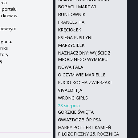
erca
BOGACI I MARTWI
a portalu
BUNTOWNIK
h krew w
FRANCES HA
w pewnym
KRĘCIOŁEK
KSIĘGA PUSTYNI
egonu.
MARZYCIELKI
yniku
NAZNACZONY: WYJŚCIE Z
który
MROCZNEGO WYMIARU
ę.
NOWA FALA
O CZYM WIE MARIELLE
PUCIO KOCHA ZWIERZAKI
VIVALDI I JA
WRONG GIRLS
28 sierpnia
GORZKIE ŚWIĘTA
GWIAZDOZBIÓR PSA
HARRY POTTER I KAMIEŃ
FILOZOFICZNY 25. ROCZNICA