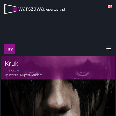
warszawa
.repertuary.pl
Film
Kruk
The Crow
Reżyseria:
Rupert Sanders