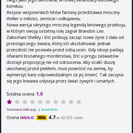
komiksu.
Reżyser wizjonerskich hitów fantasy przedstawia mroczny
thriller o miłości, zemście i odkupieniu.
Nowa wersja okrytego mroczną legendą kinowego przeboju,
w którym swoją ostatnią rolę zagrał Brandon Lee.
Zakochani Shelley i Eric próbują zacząć nowe życie z dala od
przestępczego świata, który ich ukształtował. Jednak
przeszłość nie pozwala przed sobą uciec. Gdy oboje padają
ofiarami brutalnego morderstwa, Eric u progu zaświatów
dostaje propozycję nie od odrzucenia. Aby ocalić duszę
ukochanej przed piekłem, musi powrócić na ziemię, by
wymierzyć karę odpowiedzialnym za jej śmierć. Tak zaczyna
się jego krwawa odyseja przez świat żywych i umarłych.
1.0
Średnia ocena:
Oceniono
razy. |
Oceń film
344
Ocena
:
4.7
IMDb©
42,421 votes
/10