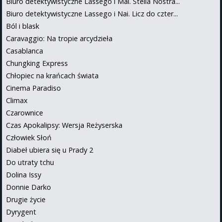
Biuro detektywistyczne Lassego i Mai. Stella Nostra...
Biuro detektywistyczne Lassego i Nai. Licz do czter...
Ból i blask
Caravaggio: Na tropie arcydzieła
Casablanca
Chungking Express
Chłopiec na krańcach świata
Cinema Paradiso
Climax
Czarownice
Czas Apokalipsy: Wersja Reżyserska
Człowiek Słoń
Diabeł ubiera się u Prady 2
Do utraty tchu
Dolina Issy
Donnie Darko
Drugie życie
Dyrygent