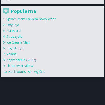
Popularne
Spider-Man: Całkiem nowy dzień
Odyseja
Psi Patrol
Straszydła
Ice Cream Man
Toy story 5
Vaiana
Zaproszenie (2022)
Ekipa zwierzaków
Backrooms. Bez wyjścia