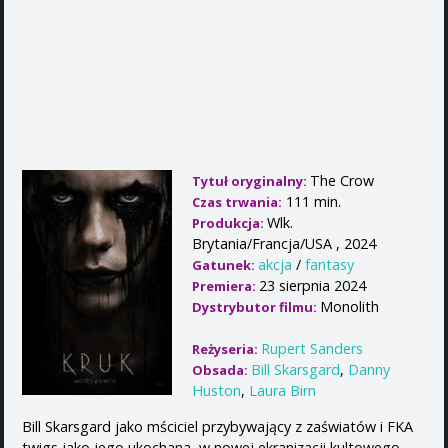
The Crow
Tytuł oryginalny:
111 min.
Czas trwania:
Wlk.
Produkcja:
Brytania/Francja/USA , 2024
akcja
/
fantasy
Gatunek:
23 sierpnia 2024
Premiera:
Monolith
Dystrybutor filmu:
Rupert Sanders
Reżyseria:
Bill Skarsgard
,
Danny
Obsada:
Huston
,
Laura Birn
Bill Skarsgard jako mściciel przybywający z zaświatów i FKA
twigs jako jego ukochana, w nowej ekranizacji kultowego