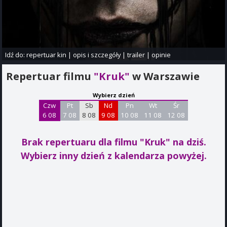
Idź do:
repertuar kin
|
opis i szczegóły
|
trailer
|
opinie
Repertuar filmu
"Kruk"
w Warszawie
Wybierz dzień
Czw
Pt
Sb
Nd
Pn
Wt
Śr
6 08
7 08
8 08
9 08
10 08
11 08
12 08
Brak repertuaru dla filmu "Kruk"
na dziś.
Wybierz inny dzień z kalendarza powyżej.