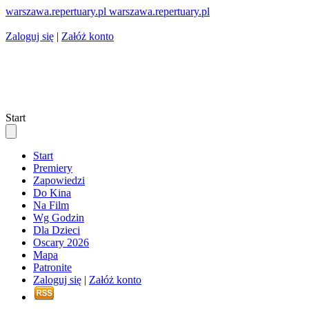
warszawa.repertuary.pl
warszawa
.repertuary.pl
Zaloguj się
|
Załóż konto
Start
Start
Premiery
Zapowiedzi
Do Kina
Na Film
Wg Godzin
Dla Dzieci
Oscary 2026
Mapa
Patronite
Zaloguj się
|
Załóż konto