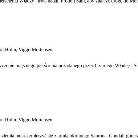
Pierścienia Władzy , trwa nadal. Frodo i Sam, aby znaleźć drogę do M
Ian Holm, Viggo Mortensen
niszczenie potężnego pierścienia pożądanego przez Czarnego Władcę - 
Ian Holm, Viggo Mortensen
Śródziemia muszą zmierzyć się z armią okrutnego Saurona. Gandalf gor