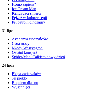
Homo sapiens?
Ice Cream Man
Kandydaci śmierci
Pejzaż w kolorze sepii
Psi patrol i dinozaury
31 lipca
Akademia złoczyńców
Góra mocy
Młody Waszyngton
Ostatni konsjerż
Spider-Man: Całkiem nowy dzień
24 lipca
Ekipa zwierzaków
Jej piekło
Requiem dla snu
Wyschnięci