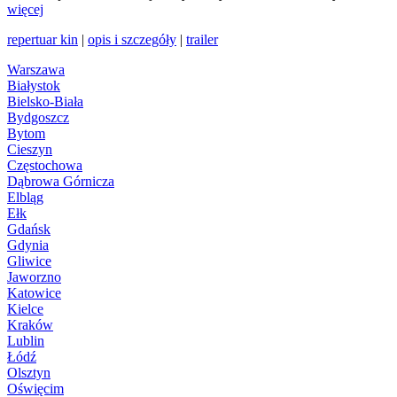
więcej
repertuar kin
|
opis i szczegóły
|
trailer
Warszawa
Białystok
Bielsko-Biała
Bydgoszcz
Bytom
Cieszyn
Częstochowa
Dąbrowa Górnicza
Elbląg
Ełk
Gdańsk
Gdynia
Gliwice
Jaworzno
Katowice
Kielce
Kraków
Lublin
Łódź
Olsztyn
Oświęcim