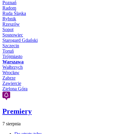
Poznań
Radom
Ruda Śląska
Rybnik
Rzeszów
Sopot
Sosnowiec
Starogard Gdański
Szczecin
Toruń
Trójmiasto
Warszawa
Wałbrzych
Wrocław
Zabrze
Zawiercie
Zielona Góra
Premiery
7 sierpnia
Do utraty tchu