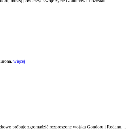
ordoru, muszą powierzyć swoje życie Gollumowi. Pozostali
Saurona.
więcej
ączkowo próbuje zgromadzić rozproszone wojska Gondoru i Rodanu....