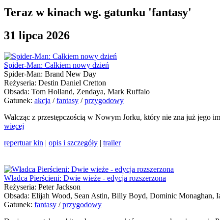
Teraz w kinach wg. gatunku 'fantasy'
31 lipca 2026
Spider-Man: Całkiem nowy dzień
Spider-Man: Brand New Day
Reżyseria: Destin Daniel Cretton
Obsada: Tom Holland, Zendaya, Mark Ruffalo
Gatunek:
akcja
/
fantasy
/
przygodowy
Walcząc z przestępczością w Nowym Jorku, który nie zna już jego imi
więcej
repertuar kin
|
opis i szczegóły
|
trailer
Władca Pierścieni: Dwie wieże - edycja rozszerzona
Reżyseria: Peter Jackson
Obsada: Elijah Wood, Sean Astin, Billy Boyd, Dominic Monaghan, 
Gatunek:
fantasy
/
przygodowy