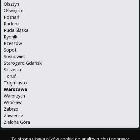
Olsztyn
Oświęcim
Poznań
Radom
Ruda Śląska
Rybnik
Rzeszów
Sopot
Sosnowiec
Starogard Gdański
Szczecin
Toruń
Trójmiasto
Warszawa
Wałbrzych
Wrocław
Zabrze
Zawiercie
Zielona Góra
O serwisie
•
Polityka prywatności
•
Kontakt
•
iPhone
•
Android
•
Ta strona używa plików cookie do analizy ruchu i poprawy