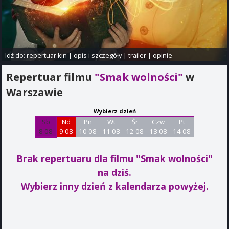
Idź do:
repertuar kin
|
opis i szczegóły
|
trailer
|
opinie
Repertuar filmu
"Smak wolności"
w
Warszawie
Wybierz dzień
Sb
Nd
Pn
Wt
Śr
Czw
Pt
8 08
9 08
10 08
11 08
12 08
13 08
14 08
Brak repertuaru dla filmu "Smak wolności"
na dziś.
Wybierz inny dzień z kalendarza powyżej.