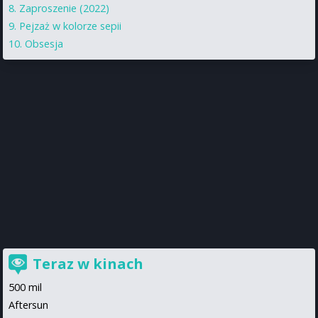
Zaproszenie (2022)
Pejzaż w kolorze sepii
Obsesja
Teraz w kinach
500 mil
Aftersun