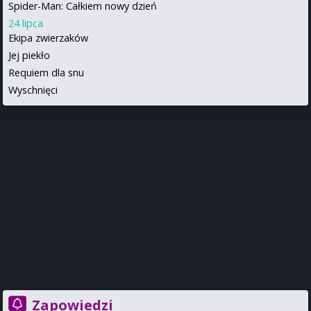
Spider-Man: Całkiem nowy dzień
24 lipca
Ekipa zwierzaków
Jej piekło
Requiem dla snu
Wyschnięci
Zapowiedzi