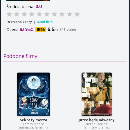
0.0
Średnia ocena:
Oceniono
razy. |
Oceń film
0
Ocena
:
6.5
IMDb©
321 votes
/10
Podobne filmy
Sekrety morza
Jutro będę odważny
Tomm Moore
Bernd Sahling
animacja, familijny
familijny, dramat