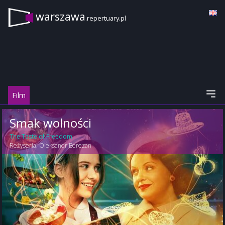
warszawa
.repertuary.pl
Film
Smak wolności
The Taste of Freedom
Reżyseria:
Oleksandr Berezan