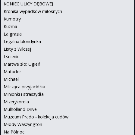
KONIEC ULICY DĘBOWEJ
Kronika wypadków miłosnych
Kumotry
Kuźma
La grazia
Legalna blondynka
Listy z Wilczej
Lśnienie
Martwe zło: Ogień
Matador
Michael
Milcząca przyjaciółka
Minionki i straszydła
Mizerykordia
Mulholland Drive
Muzeum Prado - kolekcja cudów
Młody Waszyngton
Na Północ