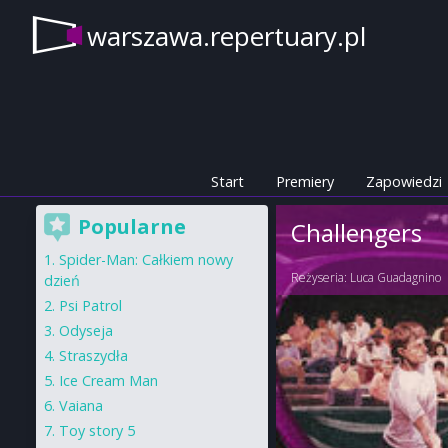
warszawa.repertuary.pl
Start
Premiery
Zapowiedzi
Popularne
Challengers
Spider-Man: Całkiem nowy
Reżyseria:
Luca Guadagnino
dzień
Psi Patrol
Odyseja
Straszydła
Ice Cream Man
Vaiana
Toy story 5