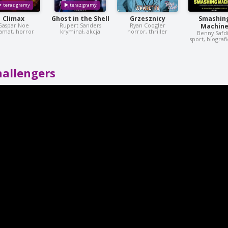
Climax
Ghost in the Shell
Grzesznicy
Smashin
Gaspar Noe
Rupert Sanders
Ryan Coogler
Machin
amat, horror
kryminał, akcja
horror, thriller
Benny Safd
sport, biograf
hallengers