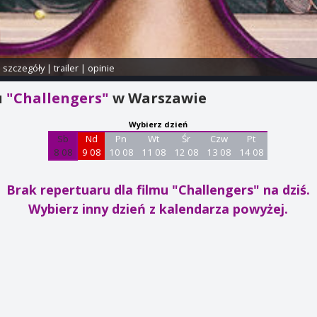
i szczegóły
|
trailer
|
opinie
u
"Challengers"
w Warszawie
Wybierz dzień
Sb
Nd
Pn
Wt
Śr
Czw
Pt
8 08
9 08
10 08
11 08
12 08
13 08
14 08
Brak repertuaru dla filmu "Challengers"
na dziś.
Wybierz inny dzień z kalendarza powyżej.