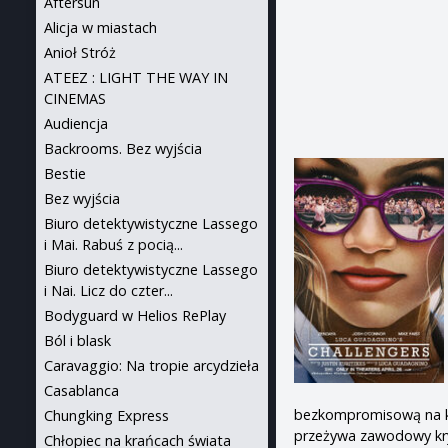
Aftersun
Alicja w miastach
Anioł Stróż
ATEEZ : LIGHT THE WAY IN
CINEMAS
Audiencja
Backrooms. Bez wyjścia
Bestie
Bez wyjścia
Biuro detektywistyczne Lassego
i Mai. Rabuś z pocią...
Biuro detektywistyczne Lassego
i Nai. Licz do czter...
Bodyguard w Helios RePlay
Ból i blask
Caravaggio: Na tropie arcydzieła
Casablanca
bezkompromisową na kor
Chungking Express
przeżywa zawodowy kry
Chłopiec na krańcach świata