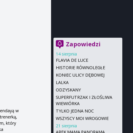
Zapowiedzi
14 sierpnia
FLAVIA DE LUCE
HISTORIE RÓWNOLEGŁE
KONIEC ULICY DĘBOWEJ
LALKA
ODZYSKANY
SUPERFUTRZAK I ZŁOŚLIWA
WIEWIÓRKA
Zendayą w
TYLKO JEDNA NOC
trenerką,
WSZYSCY MOI WROGOWIE
em, który
21 sierpnia
ka
AREK.MAMA.PANORAMA