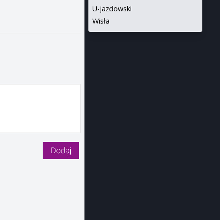
U-jazdowski
Wisła