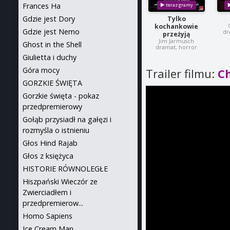
Frances Ha
Gdzie jest Dory
Tylko
kochankowie
Gdzie jest Nemo
dr
przeżyją
Jim Jarmusch
Ghost in the Shell
dramat, horror
Giulietta i duchy
Góra mocy
Trailer filmu:
C
GORZKIE ŚWIĘTA
Gorzkie święta - pokaz
przedpremierowy
Gołąb przysiadł na gałęzi i
rozmyśla o istnieniu
Głos Hind Rajab
Głos z księżyca
HISTORIE RÓWNOLEGŁE
Hiszpański Wieczór ze
Zwierciadłem i
przedpremierow...
Homo Sapiens
Ice Cream Man