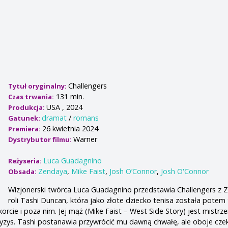
Challengers
Tytuł oryginalny:
131 min.
Czas trwania:
USA , 2024
Produkcja:
dramat
/
romans
Gatunek:
26 kwietnia 2024
Premiera:
Warner
Dystrybutor filmu:
Luca Guadagnino
Reżyseria:
Zendaya
,
Mike Faist
,
Josh O’Connor
,
Josh O'Connor
Obsada:
Wizjonerski twórca Luca Guadagnino przedstawia Challengers z 
roli Tashi Duncan, która jako złote dziecko tenisa została potem 
cie i poza nim. Jej mąż (Mike Faist – West Side Story) jest mistrz
zys. Tashi postanawia przywrócić mu dawną chwałę, ale oboje cze