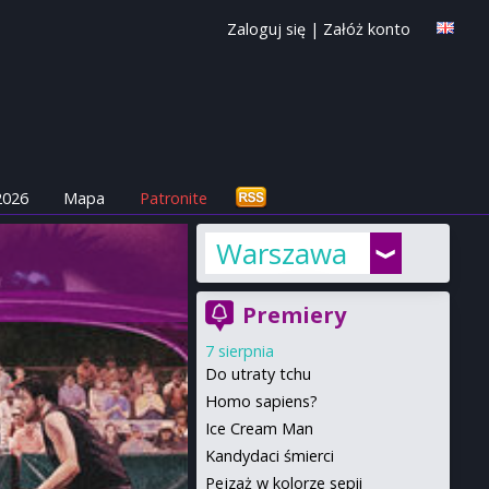
Zaloguj się
|
Załóż konto
2026
Mapa
Patronite
Warszawa
Premiery
7 sierpnia
Do utraty tchu
Homo sapiens?
Ice Cream Man
Kandydaci śmierci
Pejzaż w kolorze sepii