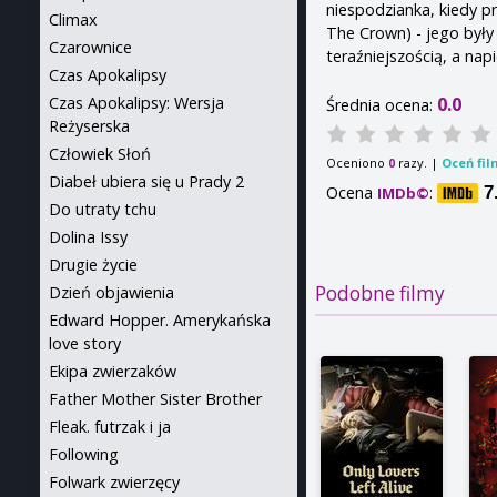
niespodzianka, kiedy p
Climax
The Crown) - jego były 
Czarownice
teraźniejszością, a nap
Czas Apokalipsy
0.0
Czas Apokalipsy: Wersja
Średnia ocena:
Reżyserska
Człowiek Słoń
Oceniono
razy. |
Oceń fil
0
Diabeł ubiera się u Prady 2
Ocena
:
7
IMDb©
Do utraty tchu
Dolina Issy
Drugie życie
Podobne filmy
Dzień objawienia
Edward Hopper. Amerykańska
love story
Ekipa zwierzaków
Father Mother Sister Brother
Fleak. futrzak i ja
Following
Folwark zwierzęcy