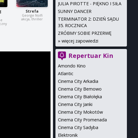
JULIA PIROTTE - PIĘKNO I SIŁA
SUNNY DANCER
g
Strefa
George Nolfi
e
TERMINATOR 2: DZIEŃ SĄDU
akcja, thriller
ie
iczny
35. ROCZNICA
ZRÓBMY SOBIE PRZERWĘ
»
więcej zapowiedzi
Repertuar Kin
Amondo Kino
Atlantic
Cinema City Arkadia
Cinema City Bemowo
Cinema City Białołęka
Cinema City Janki
Cinema City Mokotów
Cinema City Promenada
Cinema City Sadyba
Elektronik