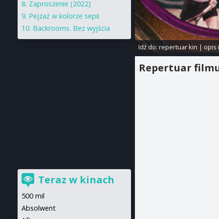
Zaproszenie (2022)
Pejzaż w kolorze sepii
Backrooms. Bez wyjścia
Idź do:
repertuar kin
|
opis 
Repertuar film
Teraz w kinach
500 mil
Absolwent