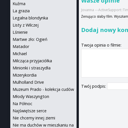
Wasze opinie
Kuźma
Jovanna ---ActiveSupport::T
La grazia
Żenująco słaby film. Wyszła
Legalna blondynka
Listy z Wilczej
Dodaj nowy ko
Lśnienie
Martwe zło: Ogień
Twoja opinia o filmie:
Matador
Michael
Milcząca przyjaciółka
Minionki i straszydła
Mizerykordia
Mulholland Drive
Twój podpis:
Muzeum Prado - kolekcja cudów
Młody Waszyngton
Na Północ
Najświętsze serce
Nie chcemy innej ziemi
Nie ma duchów w mieszkaniu na