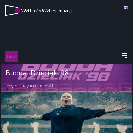
warszawa
.repertuary.pl
Film
Budda. Dzieciak '98
Reżyseria:
Krystian Kuczkowski