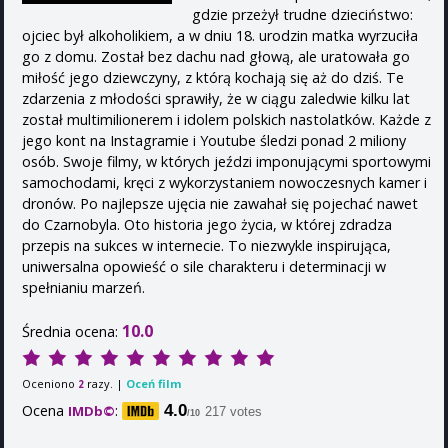
gdzie przeżył trudne dzieciństwo:
ojciec był alkoholikiem, a w dniu 18. urodzin matka wyrzuciła
go z domu. Został bez dachu nad głową, ale uratowała go
miłość jego dziewczyny, z którą kochają się aż do dziś. Te
zdarzenia z młodości sprawiły, że w ciągu zaledwie kilku lat
został multimilionerem i idolem polskich nastolatków. Każde z
jego kont na Instagramie i Youtube śledzi ponad 2 miliony
osób. Swoje filmy, w których jeździ imponującymi sportowymi
samochodami, kręci z wykorzystaniem nowoczesnych kamer i
dronów. Po najlepsze ujęcia nie zawahał się pojechać nawet
do Czarnobyla. Oto historia jego życia, w której zdradza
przepis na sukces w internecie. To niezwykle inspirująca,
uniwersalna opowieść o sile charakteru i determinacji w
spełnianiu marzeń.
10.0
Średnia ocena:
Oceniono
razy. |
Oceń film
2
Ocena
:
4.0
IMDb©
217 votes
/10