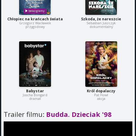
Chłopiec na krańcach świata
Szkoda, że nareszcie
Grzegorz Wacławek
Sebastian Juszczyk
przygodowy
dokumentalny
Babystar
Król dopalaczy
Joscha Bongard
Pat Howl
dramat
akcja
Trailer filmu:
Budda. Dzieciak '98