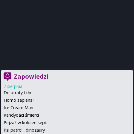
Zapowiedzi
7 sierpnia
Do utraty tchu
Homo sapiens?
Ice Cream Man
Kandydaci śmierci
Pejzaż w kolorze sepii
Psi patrol i dinozaury