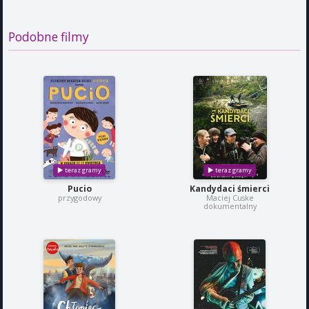
Podobne filmy
Pucio
Kandydaci śmierci
przygodowy
Maciej Cuske
dokumentalny