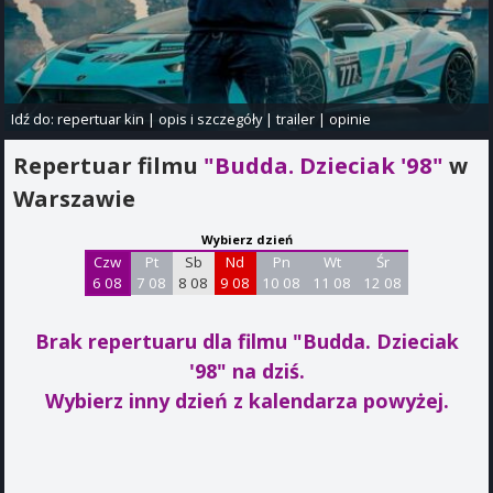
Idź do:
repertuar kin
|
opis i szczegóły
|
trailer
|
opinie
Repertuar filmu
"Budda. Dzieciak '98"
w
Warszawie
Wybierz dzień
Czw
Pt
Sb
Nd
Pn
Wt
Śr
6 08
7 08
8 08
9 08
10 08
11 08
12 08
Brak repertuaru dla filmu "Budda. Dzieciak
'98"
na dziś.
Wybierz inny dzień z kalendarza powyżej.