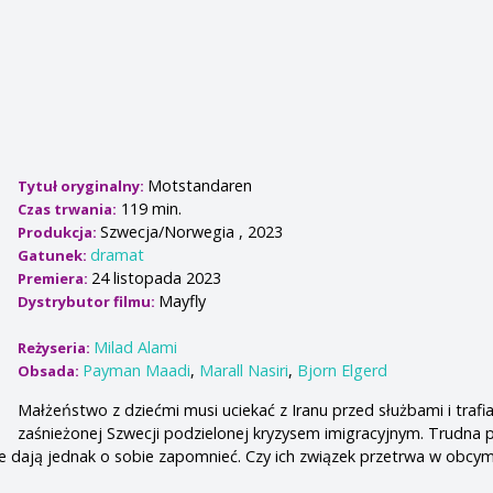
Motstandaren
Tytuł oryginalny:
119 min.
Czas trwania:
Szwecja/Norwegia , 2023
Produkcja:
dramat
Gatunek:
24 listopada 2023
Premiera:
Mayfly
Dystrybutor filmu:
Milad Alami
Reżyseria:
Payman Maadi
,
Marall Nasiri
,
Bjorn Elgerd
Obsada:
Małżeństwo z dziećmi musi uciekać z Iranu przed służbami i trafi
zaśnieżonej Szwecji podzielonej kryzysem imigracyjnym. Trudna 
ie dają jednak o sobie zapomnieć. Czy ich związek przetrwa w obcym