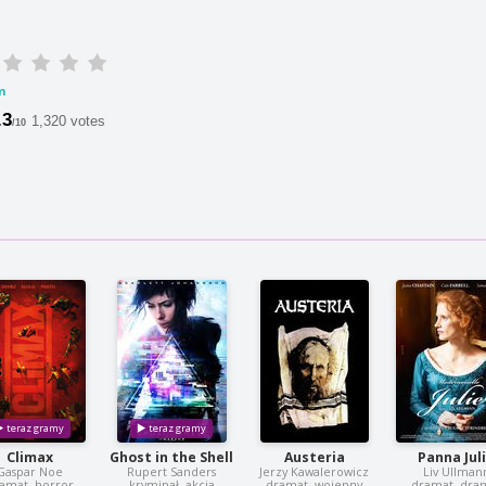
m
.3
1,320 votes
/10
Climax
Ghost in the Shell
Austeria
Panna Jul
Gaspar Noe
Rupert Sanders
Jerzy Kawalerowicz
Liv Ullman
amat, horror
kryminał, akcja
dramat, wojenny
dramat, dra