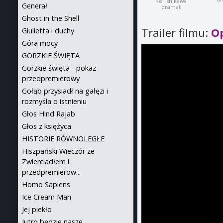
Kei Ishikawa
Generał
dramat
Ghost in the Shell
Trailer filmu:
O
Giulietta i duchy
Góra mocy
GORZKIE ŚWIĘTA
Gorzkie święta - pokaz
przedpremierowy
Gołąb przysiadł na gałęzi i
rozmyśla o istnieniu
Głos Hind Rajab
Głos z księżyca
HISTORIE RÓWNOLEGŁE
Hiszpański Wieczór ze
Zwierciadłem i
przedpremierow...
Homo Sapiens
Ice Cream Man
Jej piekło
Jutro będzie nasze