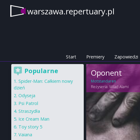
warszawa.repertuary.pl
Start
Premiery
Zapowiedzi
Popularne
Oponent
Spider-Man: Całkiem nowy
Motstandaren
Reżyseria:
Milad Alami
dzień
Odyseja
Psi Patrol
Straszydła
Ice Cream Man
Toy story 5
Vaiana