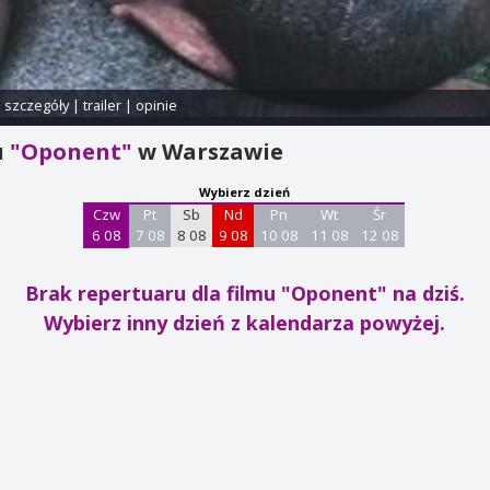
i szczegóły
|
trailer
|
opinie
u
"Oponent"
w Warszawie
Wybierz dzień
Czw
Pt
Sb
Nd
Pn
Wt
Śr
6 08
7 08
8 08
9 08
10 08
11 08
12 08
Brak repertuaru dla filmu "Oponent"
na dziś.
Wybierz inny dzień z kalendarza powyżej.