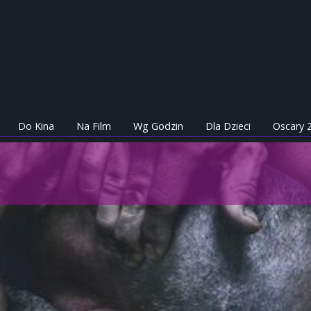
Do Kina
Na Film
Wg Godzin
Dla Dzieci
Oscary 