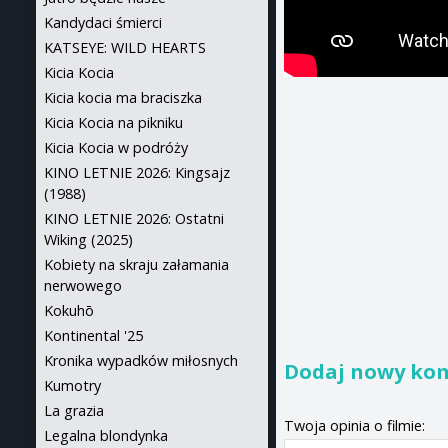
Kandydaci śmierci
KATSEYE: WILD HEARTS
Kicia Kocia
Kicia kocia ma braciszka
Kicia Kocia na pikniku
Kicia Kocia w podróży
KINO LETNIE 2026: Kingsajz
(1988)
KINO LETNIE 2026: Ostatni
Wiking (2025)
Kobiety na skraju załamania
nerwowego
Kokuhō
Kontinental '25
Kronika wypadków miłosnych
Dodaj nowy ko
Kumotry
La grazia
Twoja opinia o filmie:
Legalna blondynka