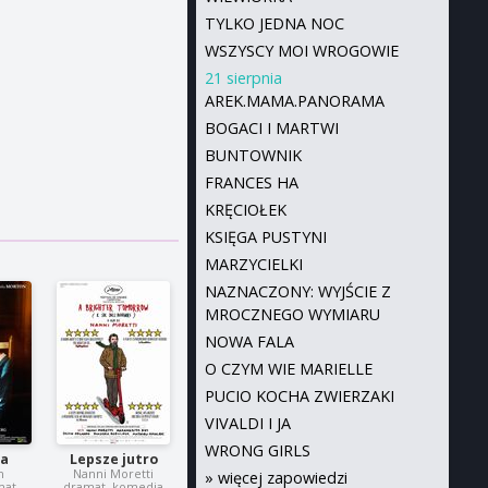
TYLKO JEDNA NOC
WSZYSCY MOI WROGOWIE
21 sierpnia
AREK.MAMA.PANORAMA
BOGACI I MARTWI
BUNTOWNIK
FRANCES HA
KRĘCIOŁEK
KSIĘGA PUSTYNI
MARZYCIELKI
NAZNACZONY: WYJŚCIE Z
MROCZNEGO WYMIARU
NOWA FALA
O CZYM WIE MARIELLE
PUCIO KOCHA ZWIERZAKI
VIVALDI I JA
WRONG GIRLS
ia
Lepsze jutro
n
Nanni Moretti
»
więcej zapowiedzi
mat
dramat, komedia