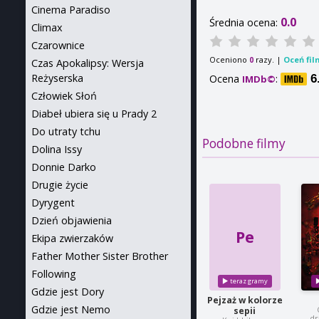
Cinema Paradiso
0.0
Średnia ocena:
Climax
Czarownice
Oceniono
razy. |
Oceń fil
0
Czas Apokalipsy: Wersja
Reżyserska
Ocena
:
6
IMDb©
Człowiek Słoń
Diabeł ubiera się u Prady 2
Do utraty tchu
Podobne filmy
Dolina Issy
Donnie Darko
Drugie życie
Dyrygent
Dzień objawienia
Pe
Ekipa zwierzaków
Father Mother Sister Brother
Following
Gdzie jest Dory
Pejzaż w kolorze
Gdzie jest Nemo
sepii
dr