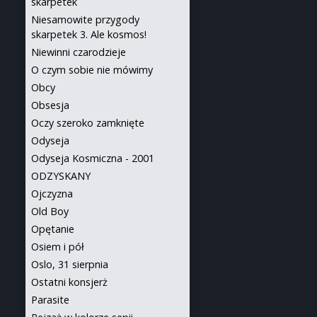
skarpetek
Niesamowite przygody
skarpetek 3. Ale kosmos!
Niewinni czarodzieje
O czym sobie nie mówimy
Obcy
Obsesja
Oczy szeroko zamknięte
Odyseja
Odyseja Kosmiczna - 2001
ODZYSKANY
Ojczyzna
Old Boy
Opętanie
Osiem i pół
Oslo, 31 sierpnia
Ostatni konsjerż
Parasite