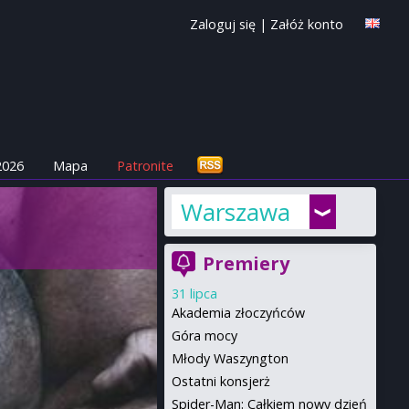
Zaloguj się
|
Załóż konto
2026
Mapa
Patronite
Warszawa
Premiery
31 lipca
Akademia złoczyńców
Góra mocy
Młody Waszyngton
Ostatni konsjerż
Spider-Man: Całkiem nowy dzień