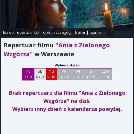
Idź do:
repertuar kin
|
opis i szczegóły
|
trailer
|
opinie
Repertuar filmu
"Ania z Zielonego
Wzgórza"
w Warszawie
Wybierz dzień
Pt
Sb
Nd
Pn
Wt
Śr
Czw
7 08
8 08
9 08
10 08
11 08
12 08
13 08
Brak repertuaru dla filmu "Ania z Zielonego
Wzgórza"
na dziś.
Wybierz inny dzień z kalendarza powyżej.