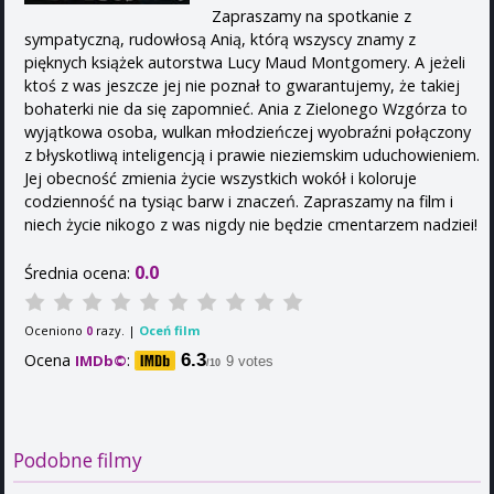
Zapraszamy na spotkanie z
sympatyczną, rudowłosą Anią, którą wszyscy znamy z
pięknych książek autorstwa Lucy Maud Montgomery. A jeżeli
ktoś z was jeszcze jej nie poznał to gwarantujemy, że takiej
bohaterki nie da się zapomnieć. Ania z Zielonego Wzgórza to
wyjątkowa osoba, wulkan młodzieńczej wyobraźni połączony
z błyskotliwą inteligencją i prawie nieziemskim uduchowieniem.
Jej obecność zmienia życie wszystkich wokół i koloruje
codzienność na tysiąc barw i znaczeń. Zapraszamy na film i
niech życie nikogo z was nigdy nie będzie cmentarzem nadziei!
0.0
Średnia ocena:
Oceniono
razy. |
Oceń film
0
Ocena
:
6.3
IMDb©
9 votes
/10
Podobne filmy