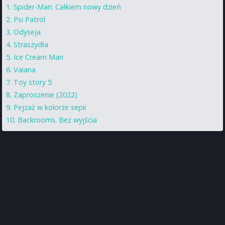
Spider-Man: Całkiem nowy dzień
Psi Patrol
Odyseja
Straszydła
Ice Cream Man
Vaiana
Toy story 5
Zaproszenie (2022)
Pejzaż w kolorze sepii
Backrooms. Bez wyjścia