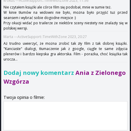
krokus ---ActiveSupport::TimeWithZone 2023, 11:56
Nie czytałem książki ale córce film się podobał, mnie w sumie też.
W kinie tłumów na widowni nie było, można było przyjść tuż przed
seansem i wybrać sobie dogodne miejsce :)
Przy okazji widać po trailerze że niektóre sceny niestety nie znalazły się w
polskiej wersji.
Marta ---ActiveSupport::TimeWithZone 2023, 20:27
Aż trudno uwierzyć, że można zrobić tak zły film z tak dobrej książki.
"Kanciaste" dialogi, tłumaczenie jak z google, ciągle te same zdjęcia
plenerów i bardzo kiepska gra aktorska. Film - porażka, choć książka tak
urocza...
Dodaj nowy komentarz
Ania z Zielonego
Wzgórza
Twoja opinia o filmie: