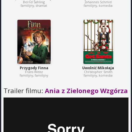
Bernd Sahling
Johannes Schmid
familijny, dramat
familijny, komedia
Przygody Finna
Uwolnić Mikołaja
Frans Weisz
Christopher Smith
familijny, familijny
familijny, komedia
Trailer filmu:
Ania z Zielonego Wzgórza