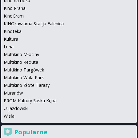
Kino na boku
Kino Praha
KinoGram
KINOkawiarna Stacja Falenica
Kinoteka
Kultura
Luna
Multikino Młociny
Multikino Reduta
Multikino Targówek
Multikino Wola Park
Multikino Złote Tarasy
Muranów
PROM Kultury Saska Kępa
U-jazdowski
Wisła
Popularne