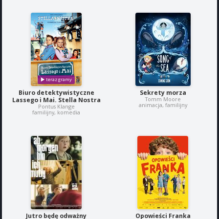
Biuro detektywistyczne
Sekrety morza
Tomm Moore
Lassego i Mai. Stella Nostra
animacja, familijny
Pontus Klange
familijny, komedia
Jutro będę odważny
Opowieści Franka