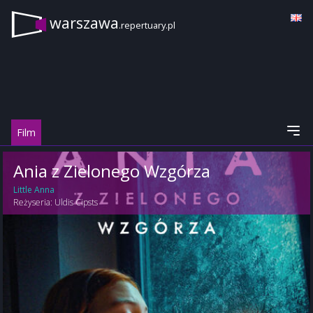
warszawa
.repertuary.pl
Film
Ania z Zielonego Wzgórza
Little Anna
Reżyseria:
Uldis Cipsts