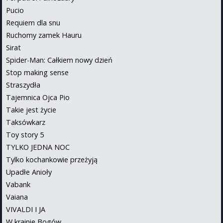
Pucio
Requiem dla snu
Ruchomy zamek Hauru
Sirat
Spider-Man: Całkiem nowy dzień
Stop making sense
Straszydła
Tajemnica Ojca Pio
Takie jest życie
Taksówkarz
Toy story 5
TYLKO JEDNA NOC
Tylko kochankowie przeżyją
Upadłe Anioły
Vabank
Vaiana
VIVALDI I JA
W krainie Bogów