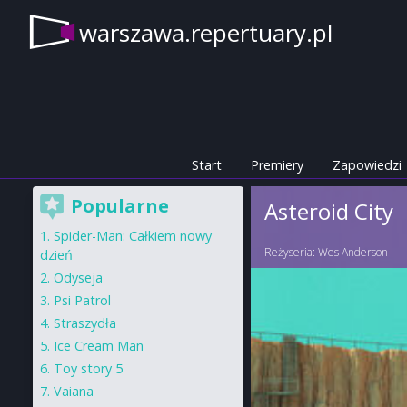
warszawa.repertuary.pl
Start
Premiery
Zapowiedzi
Popularne
Asteroid City
Spider-Man: Całkiem nowy
Reżyseria:
Wes Anderson
dzień
Odyseja
Psi Patrol
Straszydła
Ice Cream Man
Toy story 5
Vaiana