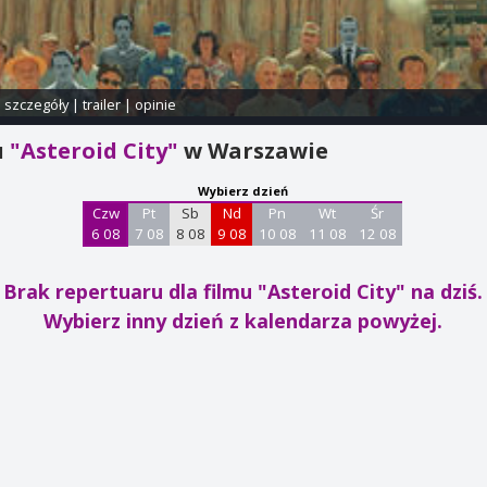
i szczegóły
|
trailer
|
opinie
u
"Asteroid City"
w Warszawie
Wybierz dzień
Czw
Pt
Sb
Nd
Pn
Wt
Śr
6 08
7 08
8 08
9 08
10 08
11 08
12 08
Brak repertuaru dla filmu "Asteroid City"
na dziś.
Wybierz inny dzień z kalendarza powyżej.