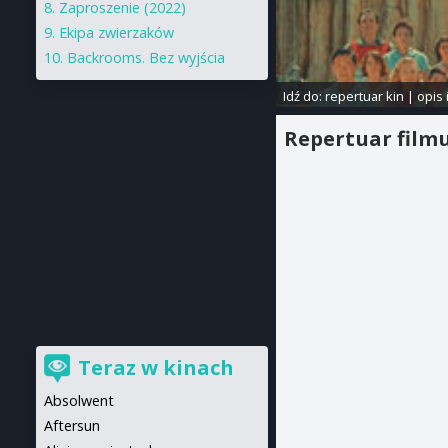
Zaproszenie (2022)
Ekipa zwierzaków
Backrooms. Bez wyjścia
Idź do:
repertuar kin
|
opis 
Repertuar film
Teraz w kinach
Absolwent
Aftersun