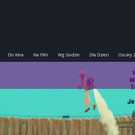
Do Kina
Na Film
Wg Godzin
Dla Dzieci
Oscary 