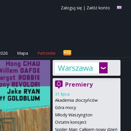
Zaloguj się
|
Załóż konto
2026
Mapa
Patronite
Warszawa
Premiery
31 lipca
Akademia złoczyńców
Góra mocy
Młody Waszyngton
Ostatni konsjerż
Spider-Man: Całkiem nowy dzień