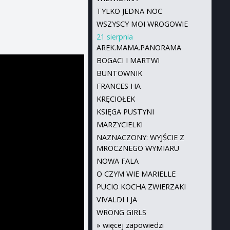
TYLKO JEDNA NOC
WSZYSCY MOI WROGOWIE
21 sierpnia
AREK.MAMA.PANORAMA
BOGACI I MARTWI
BUNTOWNIK
FRANCES HA
KRĘCIOŁEK
KSIĘGA PUSTYNI
MARZYCIELKI
NAZNACZONY: WYJŚCIE Z
MROCZNEGO WYMIARU
NOWA FALA
O CZYM WIE MARIELLE
PUCIO KOCHA ZWIERZAKI
VIVALDI I JA
WRONG GIRLS
»
więcej zapowiedzi