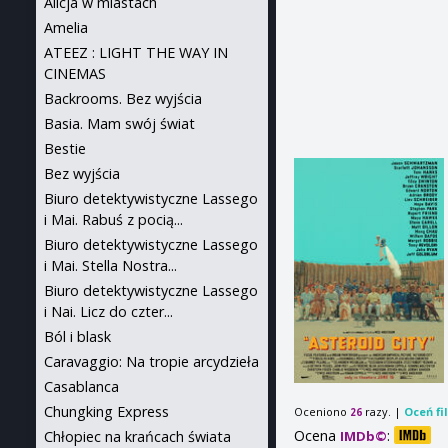
Alicja w miastach
Amelia
ATEEZ : LIGHT THE WAY IN
CINEMAS
Backrooms. Bez wyjścia
Basia. Mam swój świat
Bestie
Bez wyjścia
Biuro detektywistyczne Lassego
i Mai. Rabuś z pocią...
Biuro detektywistyczne Lassego
i Mai. Stella Nostra...
Biuro detektywistyczne Lassego
i Nai. Licz do czter...
Ból i blask
Caravaggio: Na tropie arcydzieła
Casablanca
Chungking Express
Oceniono
razy. |
Oceń fi
26
Ocena
:
Chłopiec na krańcach świata
IMDb©