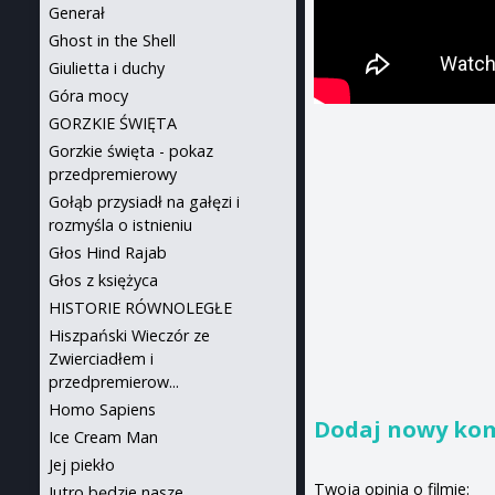
Generał
Ghost in the Shell
Giulietta i duchy
Góra mocy
GORZKIE ŚWIĘTA
Gorzkie święta - pokaz
przedpremierowy
Gołąb przysiadł na gałęzi i
rozmyśla o istnieniu
Głos Hind Rajab
Głos z księżyca
HISTORIE RÓWNOLEGŁE
Hiszpański Wieczór ze
Zwierciadłem i
przedpremierow...
Homo Sapiens
Dodaj nowy ko
Ice Cream Man
Jej piekło
Twoja opinia o filmie:
Jutro będzie nasze