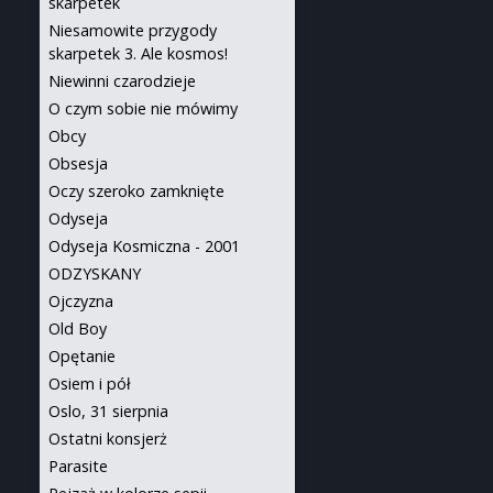
skarpetek
Niesamowite przygody
skarpetek 3. Ale kosmos!
Niewinni czarodzieje
O czym sobie nie mówimy
Obcy
Obsesja
Oczy szeroko zamknięte
Odyseja
Odyseja Kosmiczna - 2001
ODZYSKANY
Ojczyzna
Old Boy
Opętanie
Osiem i pół
Oslo, 31 sierpnia
Ostatni konsjerż
Parasite