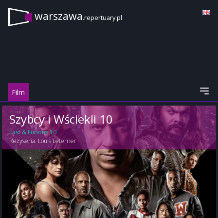
warszawa
.repertuary.pl
Film
Szybcy i Wściekli 10
Fast & Furious 10
Reżyseria:
Louis Leterrier