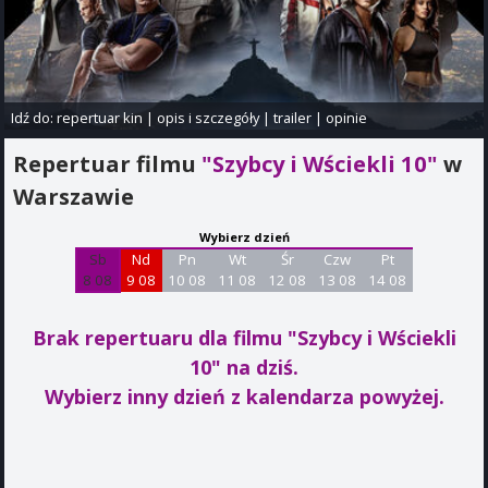
Idź do:
repertuar kin
|
opis i szczegóły
|
trailer
|
opinie
Repertuar filmu
"Szybcy i Wściekli 10"
w
Warszawie
Wybierz dzień
Sb
Nd
Pn
Wt
Śr
Czw
Pt
8 08
9 08
10 08
11 08
12 08
13 08
14 08
Brak repertuaru dla filmu "Szybcy i Wściekli
10"
na dziś.
Wybierz inny dzień z kalendarza powyżej.