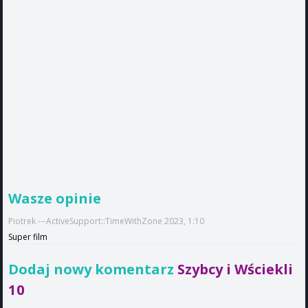
Wasze opinie
Piotrek ---ActiveSupport::TimeWithZone 2023, 1:10
Super film
Dodaj nowy komentarz
Szybcy i Wściekli
10