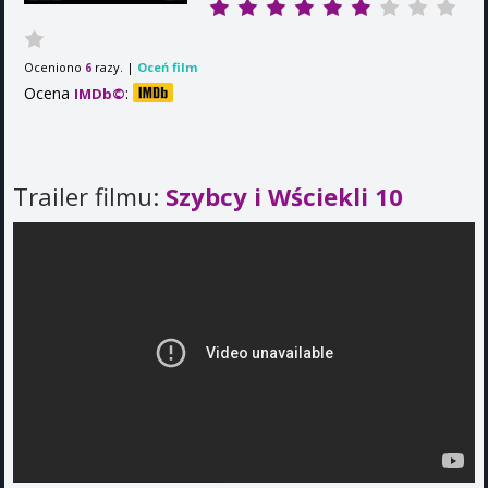
Oceniono
razy. |
Oceń film
6
Ocena
:
IMDb©
Trailer filmu:
Szybcy i Wściekli 10