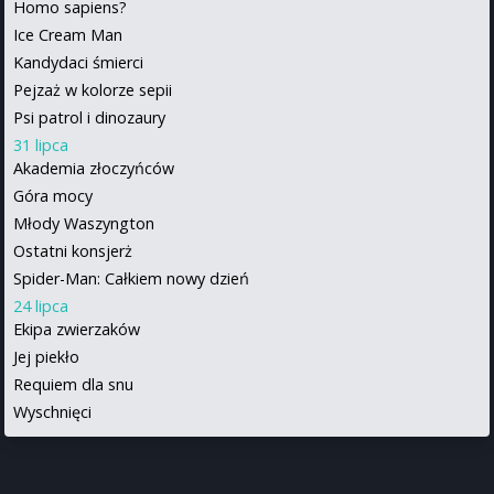
Homo sapiens?
Ice Cream Man
Kandydaci śmierci
Pejzaż w kolorze sepii
Psi patrol i dinozaury
31 lipca
Akademia złoczyńców
Góra mocy
Młody Waszyngton
Ostatni konsjerż
Spider-Man: Całkiem nowy dzień
24 lipca
Ekipa zwierzaków
Jej piekło
Requiem dla snu
Wyschnięci