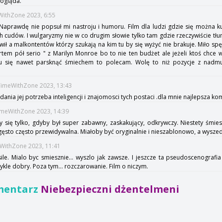
 ogląda.
eWithZone 2023, 6:55
 Naprawdę nie popsuł mi nastroju i humoru. Film dla ludzi gdzie się można ku
 cudów. I wulgaryzmy nie w co drugim słowie tylko tam gdzie rzeczywiście tłu
ł a malkontentów którzy szukają na kim tu by się wyżyć nie brakuje. Miło spę
artem pół serio " z Marilyn Monroe bo to nie ten budżet ale jeżeli ktoś chce 
mu się nawet parsknąć śmiechem to polecam. Wolę to niż pozycje z nad
:TimeWithZone 2023, 13:43
ania jej potrzeba inteligencji i znajomosci tych postaci .dla mnie najlepsza k
TimeWithZone 2023, 14:39
by się tylko, gdyby był super zabawny, zaskakujący, odkrywczy. Niestety śmie
ęsto często przewidywalna. Miałoby być oryginalnie i nieszablonowo, a wyszed
eWithZone 2023, 11:41
ile. Mialo byc smiesznie... wyszlo jak zawsze. I jeszcze ta pseudoscenografia
ykle dobry. Poza tym... rozczarowanie. Film o niczym.
mentarz
Niebezpieczni dżentelmeni