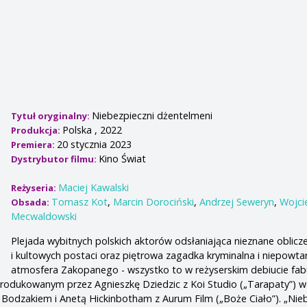
Niebezpieczni dżentelmeni
Tytuł oryginalny:
Polska , 2022
Produkcja:
20 stycznia 2023
Premiera:
Kino Świat
Dystrybutor filmu:
Maciej Kawalski
Reżyseria:
Tomasz Kot
,
Marcin Dorociński
,
Andrzej Seweryn
,
Wojci
Obsada:
Mecwaldowski
Plejada wybitnych polskich aktorów odsłaniająca nieznane oblicz
i kultowych postaci oraz piętrowa zagadka kryminalna i niepowta
atmosfera Zakopanego - wszystko to w reżyserskim debiucie fa
produkowanym przez Agnieszkę Dziedzic z Koi Studio („Tarapaty”) 
Bodzakiem i Anetą Hickinbotham z Aurum Film („Boże Ciało”). „Nie