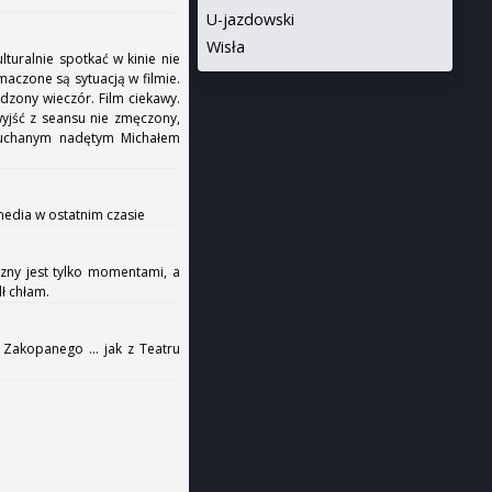
U-jazdowski
Wisła
lturalnie spotkać w kinie nie
maczone są sytuacją w filmie.
dzony wieczór. Film ciekawy.
wyjść z seansu nie zmęczony,
muchanym nadętym Michałem
omedia w ostatnim czasie
szny jest tylko momentami, a
ł chłam.
 Zakopanego ... jak z Teatru