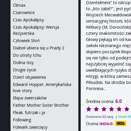
Dżentelmeni” to iskrzą
Climax
to „kto zabił?”, jest p
Czarownice
Wojciech Mecwaldowski
Czas Apokalipsy
sensacyjnej historii, k
Witkacy (M. Dorociński
Czas Apokalipsy: Wersja
cztery znakomitości za
Reżyserska
Głowy pękają im od kaca
Człowiek Słoń
zwłoki nieznanego męż
Diabeł ubiera się u Prady 2
dopiero początek kłop
Do utraty tchu
się nie tylko od podejr
Dolina Issy
najszybciej wyjaśnić za
Drugie życie
uwielbiających ryzyko 
intrygi, w którą zamies
Dzień objawienia
Piłsudski. Na drodze b
Edward Hopper. Amerykańska
Poronina…
love story
Ekipa zwierzaków
6.0
Średnia ocena:
Father Mother Sister Brother
Fleak. futrzak i ja
Oceniono
razy. |
Oceń fi
32
Following
Ocena
:
IMDb©
Folwark zwierzęcy