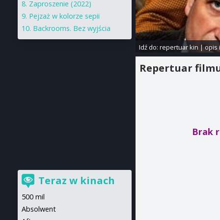
Zaproszenie (2022)
Pejzaż w kolorze sepii
Backrooms. Bez wyjścia
Idź do:
repertuar kin
|
opis 
Repertuar film
Brak r
Teraz w kinach
500 mil
Absolwent