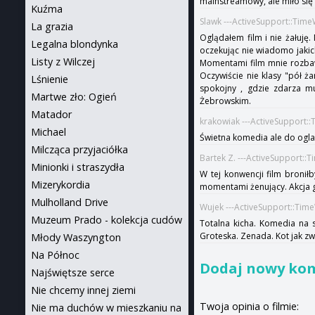
mainstreamowy, ale miło się
Kuźma
Slawk ---ActiveSupport::Tim
La grazia
Oglądałem film i nie żałuję.
Legalna blondynka
oczekując nie wiadomo jakich
Listy z Wilczej
Momentami film mnie rozbawi
Oczywiście nie klasy "pół ż
Lśnienie
spokojny , gdzie zdarza 
Martwe zło: Ogień
Żebrowskim.
Matador
krakowiak ---ActiveSupport:
Michael
Świetna komedia ale do oglad
Milcząca przyjaciółka
Bartek Z. ---ActiveSupport::
Minionki i straszydła
W tej konwencji film bronił
Mizerykordia
momentami żenujący. Akcja g
Mulholland Drive
Wujek ---ActiveSupport::Tim
Muzeum Prado - kolekcja cudów
Totalna kicha. Komedia na s
Groteska. Zenada. Kot jak zw
Młody Waszyngton
Na Północ
Dodaj nowy ko
Najświętsze serce
Nie chcemy innej ziemi
Twoja opinia o filmie:
Nie ma duchów w mieszkaniu na