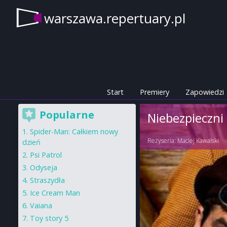
warszawa.repertuary.pl
Start
Premiery
Zapowiedzi
Popularne
Niebezpieczni
Spider-Man: Całkiem nowy
Reżyseria:
Maciej Kawalski
dzień
Psi Patrol
Odyseja
Straszydła
Ice Cream Man
Vaiana
Toy story 5