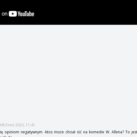
ithZone 2023, 11:41
się opiniom negatywnym -ktos może chciał iść na komedie W. Allena? To jes