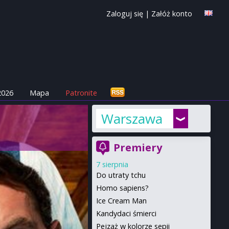
Zaloguj się
|
Załóż konto
2026
Mapa
Patronite
Warszawa
Premiery
7 sierpnia
Do utraty tchu
Homo sapiens?
Ice Cream Man
Kandydaci śmierci
Pejzaż w kolorze sepii