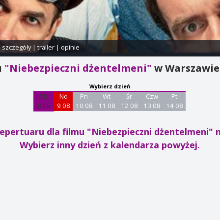
i szczegóły
|
trailer
|
opinie
u
"Niebezpieczni dżentelmeni"
w Warszawie
Wybierz dzień
Sb
Nd
Pn
Wt
Śr
Czw
Pt
8 08
9 08
10 08
11 08
12 08
13 08
14 08
epertuaru dla filmu "Niebezpieczni dżentelmeni"
n
Wybierz inny dzień z kalendarza powyżej.