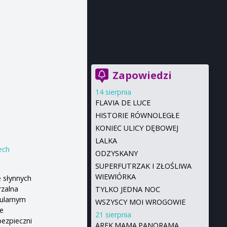
Zapowiedzi
14 sierpnia
FLAVIA DE LUCE
HISTORIE RÓWNOLEGŁE
KONIEC ULICY DĘBOWEJ
LALKA
ech
ODZYSKANY
SUPERFUTRZAK I ZŁOŚLIWA
WIEWIÓRKA
e słynnych
rzalna
TYLKO JEDNA NOC
bularnym
WSZYSCY MOI WROGOWIE
we
21 sierpnia
bezpieczni
AREK.MAMA.PANORAMA