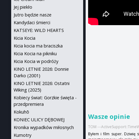
Jej piekło
Jutro będzie nasze
Kandydaci śmierci
KATSEYE: WILD HEARTS
Kicia Kocia
Kicia kocia ma braciszka
Kicia Kocia na pikniku
Kicia Kocia w podróży
KINO LETNIE 2026: Donnie
Darko (2001)
KINO LETNIE 2026: Ostatni
Wiking (2025)
Kobiecy świat: Gorzkie święta -
przedpremiera
Kokuhō
Wasze opinie
KONIEC ULICY DĘBOWEJ
TOM ---ActiveSupport::TimeW
Kronika wypadków miłosnych
Byłem i film super. Dziwię 
Kumotry