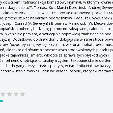
cy dowcipem i tętniący akcją komediowy kryminał, w którym równie 
ytanie „kogo zabito?”. Tomasz Kot, Marcin Dorociński, Andrzej Sewery
 jako artystyczne, naukowe i… celebryckie osobowości początku XX
tórej próżno szukać na kartach podręczników! Tadeusz Boy-Żeleński (
), Joseph Conrad (A. Seweryn) i Bronisław Malinowski (W. Mecwaldow
kopiańskiej bohemy budzą się po mocno zakrapianej, całonocnej imp
, nikt nic nie pamięta, a sytuacji nie poprawiają znalezione na pod
czyzny. Dodatkowo do drzwi domu dobijają się właśnie stróże praw
otów. Rozpoczyna się wyścig z czasem, w którym bohaterowie musz
zeń, ale także od równie niebezpiecznych środowiskowych plotek i ja
gadkę tajemniczej śmierci. Wkrótce za sprawą tych błyskotliwych i
dżentelmenów tętniące kulturalnym życiem Zakopane stanie się tłem 
zani będą gangsterzy, artyści i politycy, w tym Zofia Nałkowska czy 
ohaterów stanie również Lenin we własnej osobie, który akurat zawi
lm