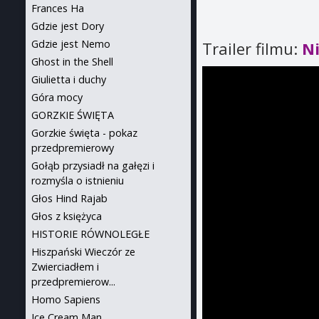
Frances Ha
Gdzie jest Dory
Gdzie jest Nemo
Trailer filmu:
N
Ghost in the Shell
Giulietta i duchy
Góra mocy
GORZKIE ŚWIĘTA
Gorzkie święta - pokaz
przedpremierowy
Gołąb przysiadł na gałęzi i
rozmyśla o istnieniu
Głos Hind Rajab
Głos z księżyca
HISTORIE RÓWNOLEGŁE
Hiszpański Wieczór ze
Zwierciadłem i
przedpremierow...
Homo Sapiens
Ice Cream Man