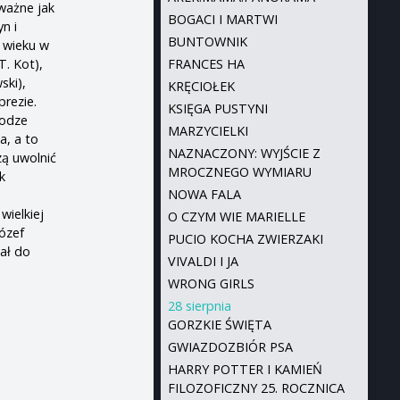
ważne jak
BOGACI I MARTWI
n i
BUNTOWNIK
 wieku w
T. Kot),
FRANCES HA
ski),
KRĘCIOŁEK
rezie.
KSIĘGA PUSTYNI
łodze
MARZYCIELKI
a, a to
NAZNACZONY: WYJŚCIE Z
ą uwolnić
MROCZNEGO WYMIARU
k
NOWA FALA
wielkiej
O CZYM WIE MARIELLE
Józef
PUCIO KOCHA ZWIERZAKI
tał do
VIVALDI I JA
WRONG GIRLS
28 sierpnia
GORZKIE ŚWIĘTA
GWIAZDOZBIÓR PSA
HARRY POTTER I KAMIEŃ
FILOZOFICZNY 25. ROCZNICA