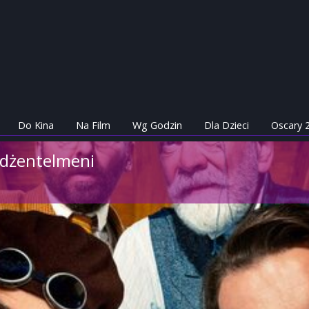
Do Kina
Na Film
Wg Godzin
Dla Dzieci
Oscary 
 dżentelmeni