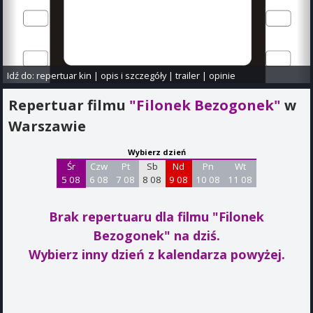
Idź do:
repertuar kin
|
opis i szczegóły
|
trailer
|
opinie
Repertuar filmu
"Filonek Bezogonek"
w
Warszawie
Wybierz dzień
Śr
Czw
Pt
Sb
Nd
Pn
Wt
5 08
6 08
7 08
8 08
9 08
10 08
11 08
Brak repertuaru dla filmu "Filonek
Bezogonek"
na dziś.
Wybierz inny dzień z kalendarza powyżej.