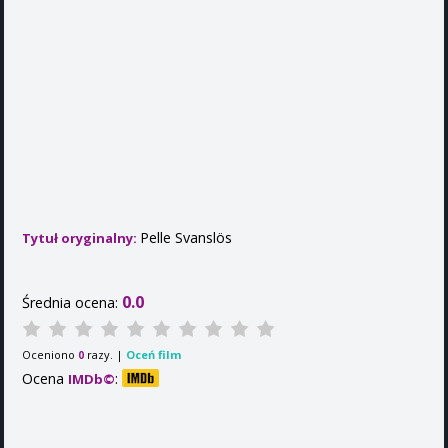
Pelle Svanslös
Tytuł oryginalny:
0.0
Średnia ocena:
Oceniono
razy. |
Oceń film
0
Ocena
:
IMDb©