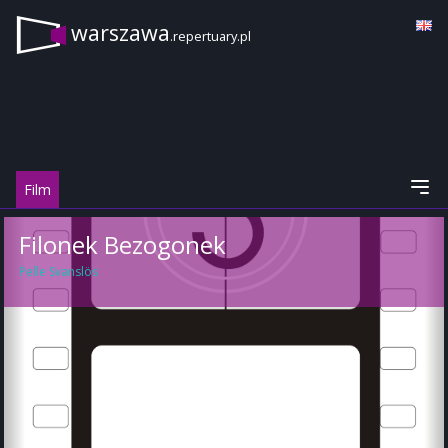
warszawa
.repertuary.pl
Film
Filonek Bezogonek
Pelle Svanslös