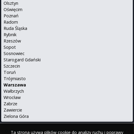
Olsztyn
Oświęcim
Poznań
Radom
Ruda Śląska
Rybnik
Rzeszów
Sopot
Sosnowiec
Starogard Gdański
Szczecin
Toruń
Trójmiasto
Warszawa
Wałbrzych
Wrocław
Zabrze
Zawiercie
Zielona Góra
O serwisie
•
Polityka prywatności
•
Kontakt
•
iPhone
•
Android
•
Ta strona używa plików cookie do analizy ruchu i poprawy