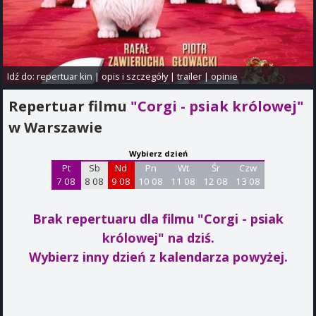
Idź do:
repertuar kin
|
opis i szczegóły
|
trailer
|
opinie
Repertuar filmu
"Corgi - psiak królowej"
w Warszawie
Wybierz dzień
Pt
Sb
Nd
Pn
Wt
Śr
Czw
7 08
8 08
9 08
10 08
11 08
12 08
13 08
Brak repertuaru dla filmu "Corgi - psiak
królowej"
na dziś.
Wybierz inny dzień z kalendarza powyżej.