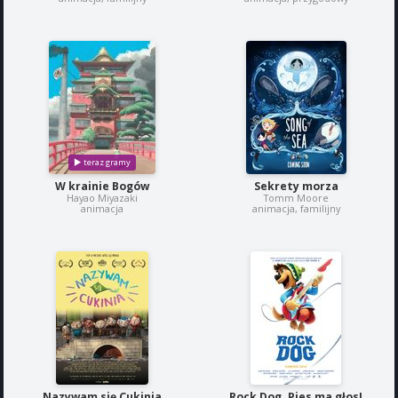
W krainie Bogów
Sekrety morza
Hayao Miyazaki
Tomm Moore
animacja
animacja, familijny
Nazywam się Cukinia
Rock Dog. Pies ma głos!