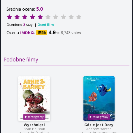
5.0
Średnia ocena:
Oceniono
razy. |
Oceń film
2
Ocena
:
4.9
IMDb©
8,743 votes
/10
Podobne filmy
Wyschnięci
Gdzie jest Dory
Sean Heuston
Andrew Stanton
animacja, familijny
animacja, przygodowy