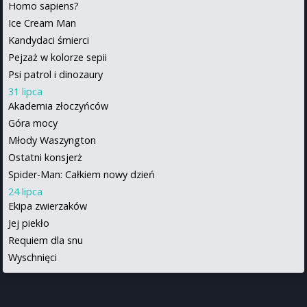
Homo sapiens?
Ice Cream Man
Kandydaci śmierci
Pejzaż w kolorze sepii
Psi patrol i dinozaury
31 lipca
Akademia złoczyńców
Góra mocy
Młody Waszyngton
Ostatni konsjerż
Spider-Man: Całkiem nowy dzień
24 lipca
Ekipa zwierzaków
Jej piekło
Requiem dla snu
Wyschnięci