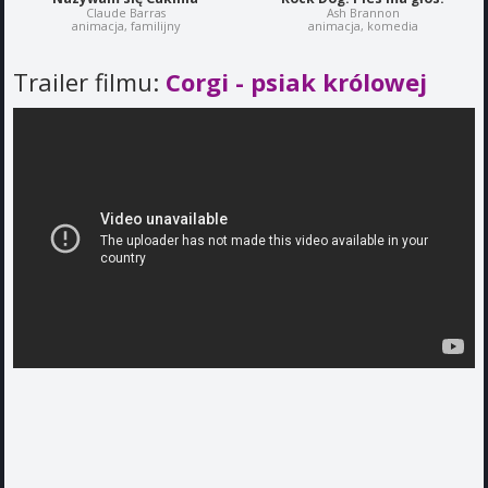
Claude Barras
Ash Brannon
animacja, familijny
animacja, komedia
Trailer filmu:
Corgi - psiak królowej