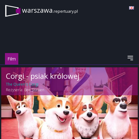
warszawa
.repertuary.pl
Film
Corgi - psiak królowej
The Queen's Corgi
Reżyseria:
Ben Stassen