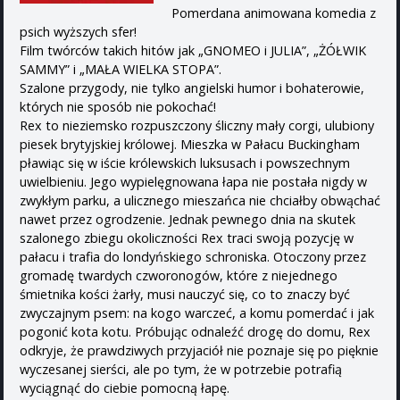
Pomerdana animowana komedia z
psich wyższych sfer!
Film twórców takich hitów jak „GNOMEO i JULIA”, „ŻÓŁWIK
SAMMY” i „MAŁA WIELKA STOPA”.
Szalone przygody, nie tylko angielski humor i bohaterowie,
których nie sposób nie pokochać!
Rex to nieziemsko rozpuszczony śliczny mały corgi, ulubiony
piesek brytyjskiej królowej. Mieszka w Pałacu Buckingham
pławiąc się w iście królewskich luksusach i powszechnym
uwielbieniu. Jego wypielęgnowana łapa nie postała nigdy w
zwykłym parku, a ulicznego mieszańca nie chciałby obwąchać
nawet przez ogrodzenie. Jednak pewnego dnia na skutek
szalonego zbiegu okoliczności Rex traci swoją pozycję w
pałacu i trafia do londyńskiego schroniska. Otoczony przez
gromadę twardych czworonogów, które z niejednego
śmietnika kości żarły, musi nauczyć się, co to znaczy być
zwyczajnym psem: na kogo warczeć, a komu pomerdać i jak
pogonić kota kotu. Próbując odnaleźć drogę do domu, Rex
odkryje, że prawdziwych przyjaciół nie poznaje się po pięknie
wyczesanej sierści, ale po tym, że w potrzebie potrafią
wyciągnąć do ciebie pomocną łapę.