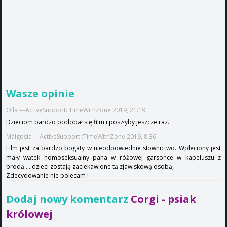
Wasze opinie
Olla ---ActiveSupport::TimeWithZone 2019, 21:19
Dzieciom bardzo podobał się film i poszłyby jeszcze raz.
Małgosia ---ActiveSupport::TimeWithZone 2019, 8:36
Film jest za bardzo bogaty w nieodpowiednie słownictwo. Wpleciony jest
mały wątek homoseksualny pana w różowej garsonce w kapeluszu z
brodą.....dzieci zostają zaciekawione tą zjawiskową osobą,
Zdecydowanie nie polecam !
Dodaj nowy komentarz
Corgi - psiak
królowej