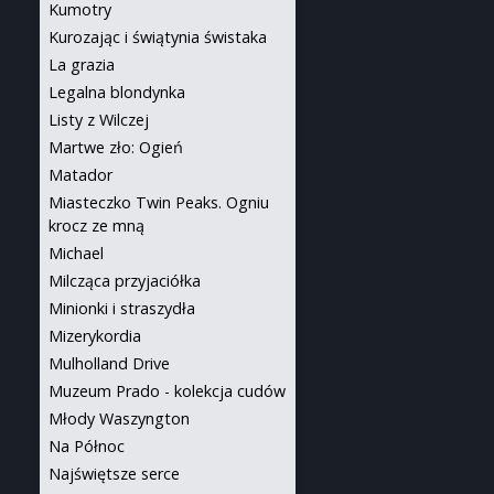
Kumotry
Kurozając i świątynia świstaka
La grazia
Legalna blondynka
Listy z Wilczej
Martwe zło: Ogień
Matador
Miasteczko Twin Peaks. Ogniu
krocz ze mną
Michael
Milcząca przyjaciółka
Minionki i straszydła
Mizerykordia
Mulholland Drive
Muzeum Prado - kolekcja cudów
Młody Waszyngton
Na Północ
Najświętsze serce