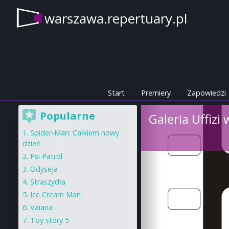
warszawa.repertuary.pl
Start
Premiery
Zapowiedzi
Popularne
Galeria Uffizi
Spider-Man: Całkiem nowy
dzień
Psi Patrol
Odyseja
Straszydła
Ice Cream Man
Vaiana
Toy story 5