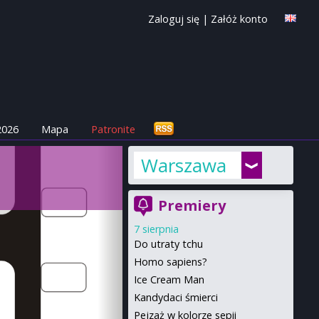
Zaloguj się
|
Załóż konto
2026
Mapa
Patronite
Warszawa
Premiery
7 sierpnia
Do utraty tchu
Homo sapiens?
Ice Cream Man
Kandydaci śmierci
Pejzaż w kolorze sepii