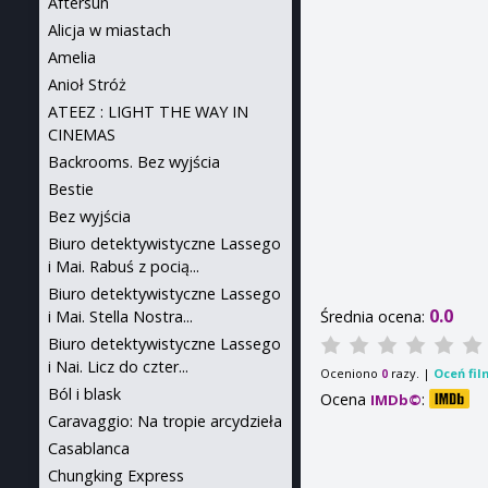
Aftersun
Alicja w miastach
Amelia
Anioł Stróż
ATEEZ : LIGHT THE WAY IN
CINEMAS
Backrooms. Bez wyjścia
Bestie
Bez wyjścia
Biuro detektywistyczne Lassego
i Mai. Rabuś z pocią...
Biuro detektywistyczne Lassego
0.0
i Mai. Stella Nostra...
Średnia ocena:
Biuro detektywistyczne Lassego
i Nai. Licz do czter...
Oceniono
razy. |
Oceń fil
0
Ból i blask
Ocena
:
IMDb©
Caravaggio: Na tropie arcydzieła
Casablanca
Chungking Express