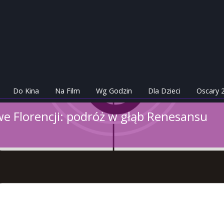
Do Kina
Na Film
Wg Godzin
Dla Dzieci
Oscary 
 we Florencji: podróż w głąb Renesansu