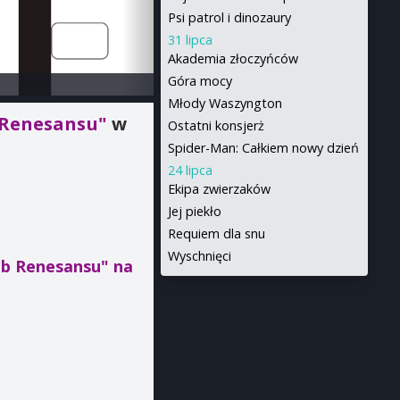
Psi patrol i dinozaury
31 lipca
Akademia złoczyńców
Góra mocy
Młody Waszyngton
b Renesansu"
w
Ostatni konsjerż
Spider-Man: Całkiem nowy dzień
24 lipca
Ekipa zwierzaków
Jej piekło
Requiem dla snu
Wyschnięci
głąb Renesansu"
na