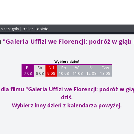
i szczegóły
|
trailer
|
opinie
u
"Galeria Uffizi we Florencji: podróż w głą
Wybierz dzień
Pt
Sb
Nd
Pn
Wt
Śr
Czw
7 08
8 08
9 08
10 08
11 08
12 08
13 08
dla filmu "Galeria Uffizi we Florencji: podróż w 
dziś.
Wybierz inny dzień z kalendarza powyżej.