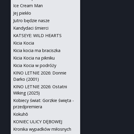
Ice Cream Man
Jej piekło
Jutro będzie nasze
Kandydaci śmierci
KATSEYE: WILD HEARTS
Kicia Kocia
Kicia kocia ma braciszka
Kicia Kocia na pikniku
Kicia Kocia w podróży
KINO LETNIE 2026: Donnie
Darko (2001)
KINO LETNIE 2026: Ostatni
Wiking (2025)
Kobiecy świat: Gorzkie święta -
przedpremiera
Kokuhō
KONIEC ULICY DĘBOWEJ
Kronika wypadków miłosnych