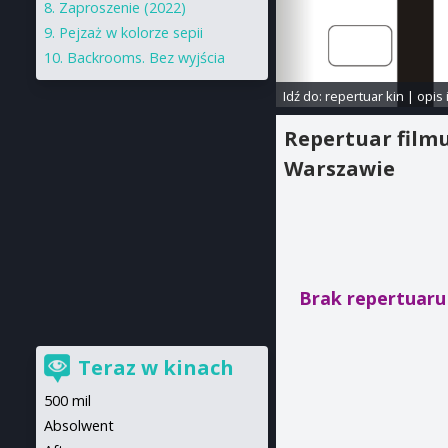
Zaproszenie (2022)
Pejzaż w kolorze sepii
Backrooms. Bez wyjścia
Idź do:
repertuar kin
|
opis 
Repertuar film
Warszawie
Brak repertuaru 
Teraz w kinach
500 mil
Absolwent